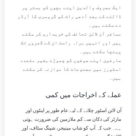
ایک مصروف والدین اپنے بچوں کو بستر پر
ڈالنے کے بعد آدھی رات کو گروسری کا آرڈر
دے سکتے ہیں۔
مسافر آن لائن تحائف کی خریداری کر سکتے
ہیں اور انہیں براہ راست ان کے گھروں تک
پہنچا سکتے ہیں۔
صارفین اپنے صوفوں کو چھوڑے بغیر متعدد
اسٹورز میں مصنوعات کا موازنہ کر سکتے
ہیں۔
عملے کے اخراجات میں کمی
آن لائن اسٹور چلانے کے لیے عام طور پر اینٹوں اور
مارٹر کی دکان سے کم ملازمین کی ضرورت ہوتی
ہے۔ جب کہ آپ کو شاپ مینیجر، شپنگ سٹاف، اور