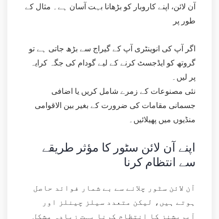
آن لائن، اپنے کاروبار کو بڑھانا بہت آسان ہے۔ مثال کے
طور پر
اگر آپ کی انوینٹری آپ کے گیراج سے بڑھ جاتی ہے تو
گروتھ کو ایڈجسٹ کرنے کے لیے گودام کی جگہ کرایہ
پر لیں۔
نئی مصنوعات کے زمرے شامل کریں یا اضافی
جسمانی مقامات کی ضرورت کے بغیر بین الاقوامی
منڈیوں میں پھیلائیں۔
اپنے آن لائن سٹور کا مؤثر طریقے
سے انتظام کرنا
آن لائن سٹور چلانے سے بے شمار فوائد حاصل
ہوتے ہیں، لیکن متعدد سیلز چینلز اور
آپریشنز کا انتظام کرنا بہت زیادہ مشکل