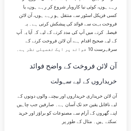
رہے ہوں، کوئی نیا کاروبار شروع کر رہے ہوں، یا
کسی فزیکل اسٹور سے منتقل ہو رہے ہوں، آن لائن
فروخت بہت سے فوائد کی پیشکش کرتی ہے۔ یہ
فیصلہ کرنے میں آپ کی مدد کرنے کے لیے کہ آیا یہ آپ
کے لیے صحیح اقدام ہے، آن لائن فروخت کرنے کے
سرفہرست 10 فوائد پر ایک تفصیلی نظر ہے۔
آن لائن فروخت کے واضح فوائد
خریداروں کے لیے سہولت
آن لائن خریداری خریداروں اور بیچنے والوں دونوں کے
لیے ناقابل یقین حد تک آسان ہے۔ صارفین جب چاہیں
اپنے گھروں کے آرام سے مصنوعات کو براؤز اور خرید
سکتے ہیں۔ مثال کے طور پر: