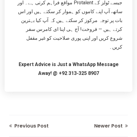
مواقع فراہم کرتی ہے۔ اور Protalent جیسے ٹولز کے
ساتھ، آپ اپنے کاموں کو ہموار کر سکتے ہیں اور اس
بات پر توجہ مرکوز کر سکتے ہیں کہ آپ کیا بہترین
کرتے ہیں — فروخت! آج ہی اپنا ای کامرس سفر
شروع کریں اور اپنی پوری صلاحیت کو غیر مقفل
کریں۔
Expert Advice is Just a WhatsApp Message
Away! @ +92 313-325 8907
Previous Post
Newer Post