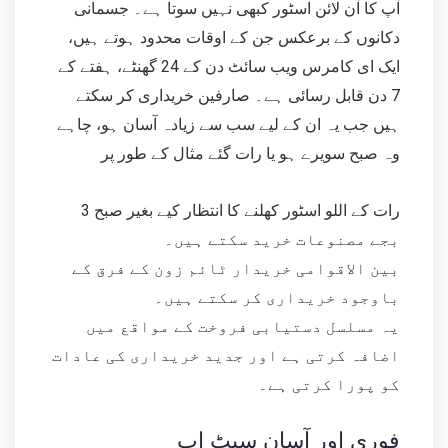
آپ کا آن لائن اسٹور کبھی نہیں سوتا ہے۔ جسمانی
دکانوں کے برعکس جن کے اوقات محدود ہوتے ہیں،
ایک ای کامرس ویب سائٹ دن کے 24 گھنٹے، ہفتے کے
7 دن قابل رسائی ہے۔ صارفین خریداری کر سکتے
ہیں جب یہ ان کے لیے سب سے زیادہ آسان ہو، چاہے
وہ صبح سویرے ہو یا رات گئے مثال کے طور پر
رات کے اللو اسٹور کھلنے کا انتظار کیے بغیر صبح 3
بجے مصنوعات خرید سکتے ہیں۔
بین الاقوامی خریدار ٹائم زون کے فرق کے
باوجود خریداری کر سکتے ہیں۔
یہ مسلسل دستیابی فروخت کے مواقع میں
اضافہ کرتی ہے اور جدید خریداری کی عادات
کو پورا کرتی ہے۔
فوری اور آسان سیٹ اپ