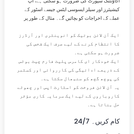
اکاؤنٹنگ سپورٹ کی ضرورت ہو سکتی ہے، آپ
کیشیئرز اور سیلز ایسوسی ایٹس جیسے اسٹور کے
عملے کے اخراجات کو بچائیں گے۔ مثال کے طور پر
ایک آن لائن بوتیک کو انوینٹری اور آرڈرز
کا انتظام کرنے کے لیے صرف ایک شخص کی
ضرورت ہو سکتی ہے۔
ایک خودکار ای کامرس پلیٹ فارم چیٹ بوٹس
کے ذریعے ادائیگی کی کارروائی اور کسٹمر
کی پوچھ گچھ کو سنبھال سکتا ہے۔
یہ آن لائن فروخت کو اسٹارٹ اپس اور چھوٹے
کاروباروں کے لیے ایک سرمایہ کاری مؤثر
حل بناتا ہے۔
24/7 کام کریں۔