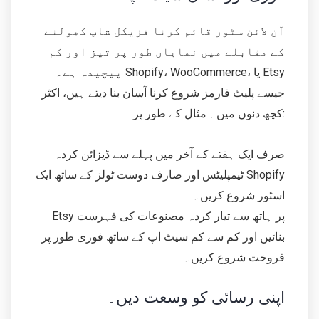
آن لائن سٹور قائم کرنا فزیکل شاپ کھولنے
کے مقابلے میں نمایاں طور پر تیز اور کم
پیچیدہ ہے۔ Shopify، WooCommerce، یا Etsy
جیسے پلیٹ فارمز شروع کرنا آسان بنا دیتے ہیں، اکثر
کچھ دنوں میں۔ مثال کے طور پر:
صرف ایک ہفتے کے آخر میں پہلے سے ڈیزائن کردہ
ٹیمپلیٹس اور صارف دوست ٹولز کے ساتھ ایک Shopify
اسٹور شروع کریں۔
Etsy پر ہاتھ سے تیار کردہ مصنوعات کی فہرست
بنائیں اور کم سے کم سیٹ اپ کے ساتھ فوری طور پر
فروخت شروع کریں۔
اپنی رسائی کو وسعت دیں۔