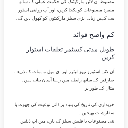
مضبوط آن لائن مارکیٹنگ کی حکمت عملی کے ساتھ
منفرد مصنوعات کو یکجا کریں، اور آپ روایتی اسٹور
سے کہیں زیادہ بڑی سیلز مارکیٹوں کو کھول دیں گے۔
کم واضح فوائد
طویل مدتی کسٹمر تعلقات استوار
کریں۔
آن لائن اسٹورز نیوز لیٹرز اور ای میل مہمات کے ذریعے
صارفین کے ساتھ رابطے میں رہنا آسان بناتے ہیں۔
مثال کے طور پر
خریداری کی تاریخ کی بنیاد پر ذاتی نوعیت کی چھوٹ یا
سفارشات بھیجیں۔
نئی مصنوعات یا فلیش سیلز کے بارے میں اپ ڈیٹس