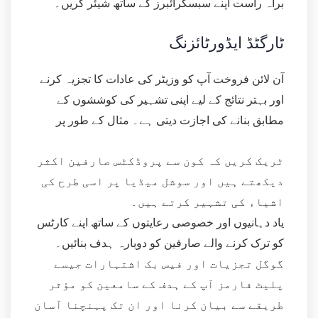
براہ راست اپنے سبسکرائبرز کے ساتھ شیئر کریں۔
ٹارگٹڈ ایڈورٹائزنگ
آن لائن فروخت آپ کو وزیٹر کی عادات کا تجزیہ کرنے
اور بہتر نتائج کے لیے اپنی تشہیر کی کوششوں کے
مطابق بنانے کی اجازت دیتی ہے۔ مثال کے طور پر
ٹریک کریں کہ کون سے پروڈکٹس صارفین اکثر
دیکھتے ہیں اور سوشل میڈیا پر اسی طرح کی
اشیاء کی تشہیر کرتے ہیں۔
یاد دہانیوں اور خصوصی رعایتوں کے ساتھ اپنے کارٹس
کو ترک کرنے والے صارفین کو دوبارہ ہدف بنائیں۔
گوگل تجزیات اور فیس بک اشتہارات جیسے
پلیٹ فارمز آپ کے ہدف کے سامعین کو مؤثر
طریقے سے بیان کرنا اور ان تک پہنچنا آسان