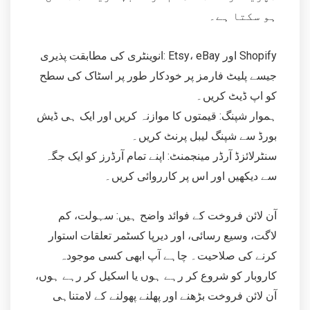
ہو سکتا ہے۔
انوینٹری کی مطابقت پذیری: Etsy، eBay اور Shopify
جیسے پلیٹ فارمز پر خودکار طور پر اسٹاک کی سطح
کو اپ ڈیٹ کریں۔
ہموار شپنگ: قیمتوں کا موازنہ کریں اور ایک ہی ڈیش
بورڈ سے شپنگ لیبل پرنٹ کریں۔
سنٹرلائزڈ آرڈر مینجمنٹ: اپنے تمام آرڈرز کو ایک جگہ
سے دیکھیں اور اس پر کارروائی کریں۔
آن لائن فروخت کے فوائد واضح ہیں: سہولت، کم
لاگت، وسیع رسائی، اور دیرپا کسٹمر تعلقات استوار
کرنے کی صلاحیت۔ چاہے آپ ابھی کسی موجودہ
کاروبار کو شروع کر رہے ہوں یا اسکیل کر رہے ہوں،
آن لائن فروخت بڑھنے اور پھلنے پھولنے کے لامتناہی