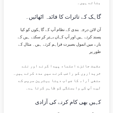
بناتے ہیں۔
گاہک کے تاثرات کا فائدہ اٹھائیں۔
آن لائن درجہ بندی کے نظام آپ کے گاہکوں کو کیا
پسند کرتے ہیں اور آپ کہاں بہتر کر سکتے ہیں کے
بارے میں انمول بصیرت فراہم کرتے ہیں۔ مثال کے
طور پر
مثبت جائزے اعتماد پیدا کرنے اور نئے
خریداروں کو راغب کرنے میں مدد کرتے ہیں۔
منفی آراء کا جواب دینا بہترین سروس کے
لیے آپ کی وابستگی کو ظاہر کرتا ہے۔
کہیں بھی کام کرنے کی آزادی