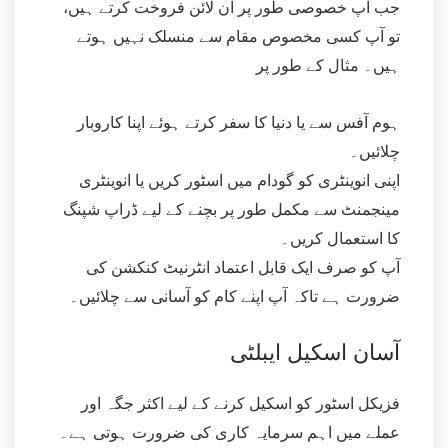
جب آپ خصوصی طور پر آن لائن فروخت کرتے ہیں،
تو آپ کسی مخصوص مقام سے منسلک نہیں ہوتے
ہیں۔ مثال کے طور پر
ہوم آفس سے یا دنیا کا سفر کرتے ہوئے اپنا کاروبار
چلائیں۔
اپنی انوینٹری کو گودام میں اسٹور کریں یا انوینٹری
مینجمنٹ سے مکمل طور پر بچنے کے لیے ڈراپ شپنگ
کا استعمال کریں۔
آپ کو صرف ایک قابل اعتماد انٹرنیٹ کنکشن کی
ضرورت ہے تاکہ آپ اپنے کام کو آسانی سے چلائیں۔
آسان اسکیل ایبلٹی
فزیکل اسٹور کو اسکیل کرنے کے لیے اکثر جگہ اور
عملے میں اہم سرمایہ کاری کی ضرورت ہوتی ہے۔