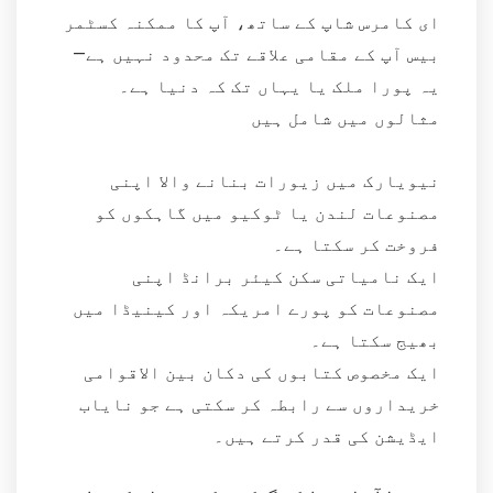
ای کامرس شاپ کے ساتھ، آپ کا ممکنہ کسٹمر
بیس آپ کے مقامی علاقے تک محدود نہیں ہے—
یہ پورا ملک یا یہاں تک کہ دنیا ہے۔
مثالوں میں شامل ہیں
نیویارک میں زیورات بنانے والا اپنی
مصنوعات لندن یا ٹوکیو میں گاہکوں کو
فروخت کر سکتا ہے۔
ایک نامیاتی سکن کیئر برانڈ اپنی
مصنوعات کو پورے امریکہ اور کینیڈا میں
بھیج سکتا ہے۔
ایک مخصوص کتابوں کی دکان بین الاقوامی
خریداروں سے رابطہ کر سکتی ہے جو نایاب
ایڈیشن کی قدر کرتے ہیں۔