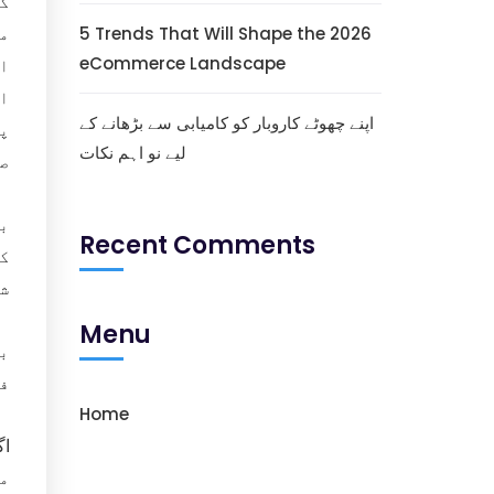
کس
5 Trends That Will Shape the 2026
ما
eCommerce Landscape
ا
ای
اپنے چھوٹے کاروبار کو کامیابی سے بڑھانے کے
پ
لیے نو اہم نکات
صل
ب
Recent Comments
ک
ش
Menu
بد
فط
Home
اگ