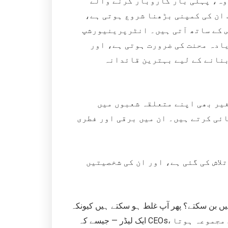
اوہ، پہلی بار کاروبار کرنے والے
 ان کی کمپنی بڑھنا شروع ہوتی ہے،
س کے ساتھ آتی ہیں۔ انٹرپرینیورشپ
ادہ محنت کی ضرورت ہوتی ہے، اور
بنانے کے لیے بہترین قائدانہ
غیر بھی اپنے متعلقہ شعبوں میں
ئی کرتے ہیں۔ ان میں برقی اور فطری
لاش کی گئی ہے، اور ان کی شخصیتیں
یں بن سکتے؟ پھر آپ غلط ہو سکتے ہیں کیونکہ
ایک لیڈر — جیسے کہ CEOs، مینیجرز، بانی وغیرہ — میں مہارتوں اور خوبیوں کا ایک مجموعہ ہوتا