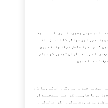
سے اہم خوبی بصیرت کا ہونا ہے۔ ایک
 چیلنجوں اور مواقع کا اندازہ لگا
یں کہ وہ کیا حاصل کرنا چاہتے ہیں
رت والے رہنما اپنی ٹیموں کو بہتر
رف لے جاتے ہیں۔
یں بہت سی چیزیں ہوں گی۔ آپ کو وسائل،
چھا ہونا چاہیے۔ کرائسز مینجمنٹ اور
ے طور پر ضرورت ہوگی۔ اگر آپ لوگوں