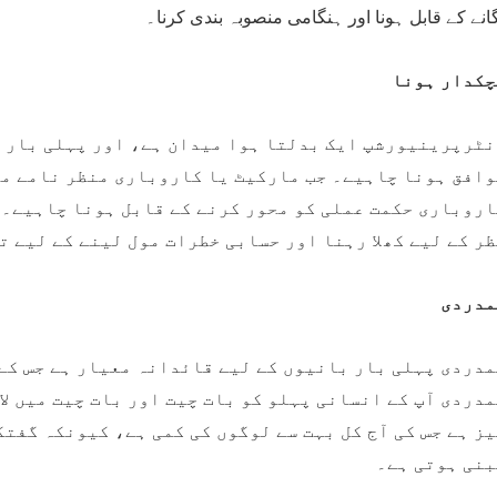
انے کے قابل ہونا اور ہنگامی منصوبہ بندی کرنا۔
چکدار ہونا
نٹرپرینیورشپ ایک بدلتا ہوا میدان ہے، اور پہلی بار ب
وافق ہونا چاہیے۔ جب مارکیٹ یا کاروباری منظر نامے می
اروباری حکمت عملی کو محور کرنے کے قابل ہونا چاہیے۔ 
ر کے لیے کھلا رہنا اور حسابی خطرات مول لینے کے لیے ت
مدردی
مدردی پہلی بار بانیوں کے لیے قائدانہ معیار ہے جس کے
دردی آپ کے انسانی پہلو کو بات چیت اور بات چیت میں لا
ز ہے جس کی آج کل بہت سے لوگوں کی کمی ہے، کیونکہ گفت
بنی ہوتی ہے۔