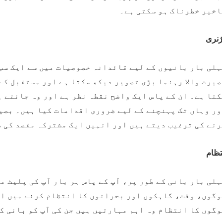
اخیر خطرناک ہو سکتی ہے۔
نری
لی بار بانیوں کے لیے قائدانہ خصوصیات میں سے ایک سب 
یرت والا رہنما بڑی تصویر دیکھ سکتا ہے اور مستقبل کے
تا ہے۔ ان کے پاس ایک واضح نقطہ نظر ہے اور وہ جانتے ہ
ور وہاں تک پہنچنے کے لیے ضروری اقدامات کیا ہیں۔ بصی
نے کی ترغیب دیتے ہیں اور انہیں ایک مشترکہ مقصد کی ط
تظام
لی بار بانی کے طور پر، آپ کے پاس ہر بار آپ کی پلیٹ م
وگوں، وقت، گاہکوں اور بحرانوں کا انتظام کرنے میں ا
گوں کا انتظام وہ اہم مہارتیں ہیں جن کی آپ کو بانی ک