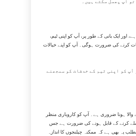
تو آپ پھسل سکتے ہیں۔
ے، اور ایک بانی کے طور پر، آپ کو اپنی ٹیم،
بات کرنے کی ضرورت ہوگی۔ آپ کو اپنے خیالات
 آپ کو اپنی ٹیم کے خدشات کو سمجھنے
ے والا ہونا ضروری ہے۔ آپ کو کاروباری منظر
فیصلے کرنے کے قابل ہونے کی ضرورت ہے جس
لب یہ بھی ہے کہ ممکنہ چیلنجوں کا اندازہ