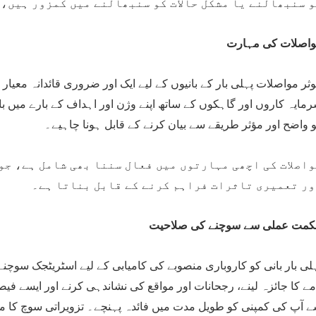
 سنبھالنے یا مشکل حالات کو سنبھالنے میں کمزور ہیں، 
اصلات کی مہارت
ثر مواصلات پہلی بار کے بانیوں کے لیے ایک اور ضروری قائدانہ معیار ہ
مایہ کاروں اور گاہکوں کے ساتھ اپنے وژن اور اہداف کے بارے میں 
 واضح اور مؤثر طریقے سے بیان کرنے کے قابل ہونا چاہیے۔
اصلات کی اچھی مہارتوں میں فعال سننا بھی شامل ہے، جو
ور تعمیری تاثرات فراہم کرنے کے قابل بناتا ہے۔
مت عملی سے سوچنے کی صلاحیت
لی بار بانی کو کاروباری منصوبے کی کامیابی کے لیے اسٹریٹجک سوچن
مے کا جائزہ لینے، رجحانات اور مواقع کی نشاندہی کرنے اور ایسے 
 آپ کی کمپنی کو طویل مدت میں فائدہ پہنچے۔ تزویراتی سوچ کا مط