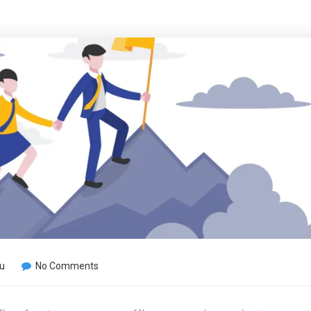
u
No Comments