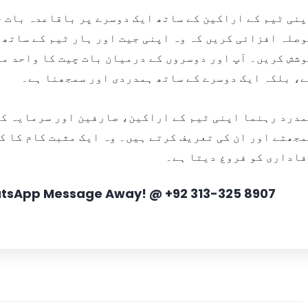
نی ٹیم کے اراکین کے ساتھ ایک دوسرے پر باقاعدہ بات چ
صلہ افزائی کریں کہ وہ اپنی جیت اور ہار ٹیم کے ساتھ 
شش کریں۔ آپ اور دوسروں کے درمیان بات چیت کا واحد مق
ے، بلکہ ایک دوسرے کے ساتھ ہمدردی اور سمجھنا ہے۔
مدرد رہنما اپنی ٹیم کے اراکین، صارفین اور سرمایہ کا
جھتے اور ان کی تعریف کرتے ہیں۔ وہ ایک مثبت کام کا ک
فاداری کو فروغ دیتا ہے۔
hatsApp Message Away! @ +92 313-325 8907