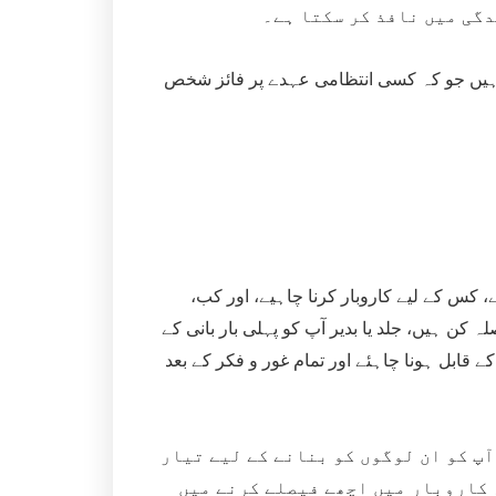
دگی میں نافذ کر سکتا ہے۔
 رہے ہیں جو کہ کسی انتظامی عہدے پر فائز شخص
، کس کے لیے کاروبار کرنا چاہیے، اور کب،
ہ کن ہیں، جلد یا بدیر آپ کو پہلی بار بانی کے
 قابل ہونا چاہئے اور تمام غور و فکر کے بعد
آپ کو ان لوگوں کو بنانے کے لیے تیار
 کاروبار میں اچھے فیصلے کرنے میں