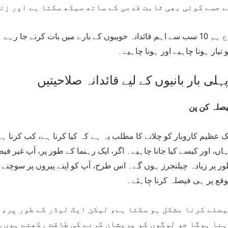
 جسے کوئی بھی ثابت قدمی کے ساتھ سیکھ سکتا ہے اور زن
آج ہم 10 سب سے اہم قائدانہ خوبیوں کے بارے میں بات کرنے جا
 تیار ہونا چاہیے اور ہونا چاہیے۔
صلہ کن پن
ک عظیم کاروبار کو چلانے کا مطلب یہ ہے کہ کیا کرنا ہے، کب کرنا ہے
اں، اور کیسے کیا جانا چاہیے۔ اگر، ایک رہنما کے طور پر، آپ غیر فیصل
ر پر زیادہ چیلنجرز ہوں گے۔ اس طرح، آپ کو اپنے پیروں پر سوچنے کے
قع پر ہی فیصلہ کرنا چاہئے۔
صلے کرنا مشکل ہو سکتا ہے، لیکن ایک لیڈر کے طور پر، 
ہنا ہوگا جو لوگوں کو پریشان کرنے کی طاقت رکھتے ہوں۔