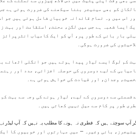
ی بھی وقت اپنی پلیٹ میں دس لاکھ چیزوں سے نمٹنے کے عل
لکان کو بھی مینیجر بننا سیکھنے کی ضرورت ہوتی ہے جب
ور اس میں وہ تمام قائدانہ خوبیاں شامل ہوتی ہیں جو ا
ک ایسا شعبہ ہے جس میں لگن، محنت، استقامت اور بہت زی
ہلی بار بانی کے طور پر، آپ کو ایک کامیاب انٹرپرائز 
احیتوں کی ضرورت ہوگی۔
ہت کم لوگ ایسے لیڈر پیدا ہوتے ہیں جو انگلی اٹھائے ب
امیابی کے لیے دوسروں کی حوصلہ افزائی، مدد اور رہنما
خصیت، وجدان، اور قیادت کی خواہش ہوتی ہے۔
قسمتی سے دوسروں کے لیے، لیڈر ہونے کی وجہ سے بہت کم ت
ری طور پر کام سے میل نہیں کھاتی ہیں۔
ر آپ سوچتے ہیں کہ فطری نہ ہونے کا مطلب یہ نہیں کہ آپ لیڈر نہ