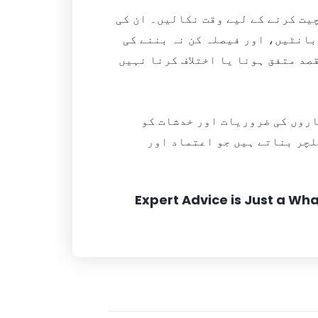
یت کرنے کے لیے وقت نکالیں۔ ان کی
بانٹیں، اور فیصلہ کن نہ بننے کی
صد متفق ہونا یا اختلاف کرنا نہیں
روں کی ضروریات اور خدشات کو
لچر بناتے ہیں جو اعتماد اور
Expert Advice is Just a W