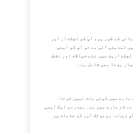
انی کے طور پر، آپ کو لچکدار اور
ں تبدیلی آتی ہے تو آپ کو اپنی
لچکداریت میں نئے خیالات اور نقطہ
یار ہونا بھی شامل ہے۔
 بارے میں کوئی بات نہیں کرتا۔
نے کے بارے میں ہے۔ ہمدردی ایک ایسی
گو زیادہ روبوٹک اور کم جذبات پر