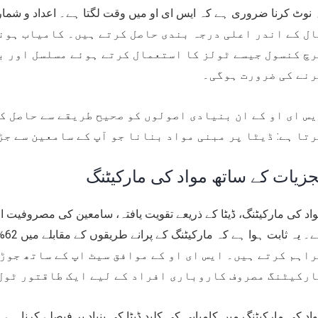
ال کے اندر اعلی درجہ بندی حاصل کرتے ہیں۔ کامیاب ہون
رچ کنسول جیسے ٹولز کا استعمال کرتے ہوئے مسلسل اور ب
رنے کی ضرورت ہوگی۔
س ای او کے ان بنیادی اصولوں کو صحیح طریقے سے حاصل ک
تا ہے: ڈیٹا پر مبنی مواد بنانا جو آپ کے سامعین سے جڑ
جزیات کے ساتھ مواد کی مارکیٹنگ
اد کی مارکیٹنگ، ڈیٹا کے ذریعے تقویت یافتہ، سامعین کی مصروفیت او
ہے۔
اہم کرتے ہیں۔ ایس ای او کے موافق سیٹ اپ کے ساتھ جوڑ
ارکیٹنگ مصروف کاروباری افراد کے لیے ایک طاقتور ٹول 
اد کی مارکیٹنگ میں کامیابی کی کلید ڈیٹا کی بنیاد پر فیصلے کرنا ہے