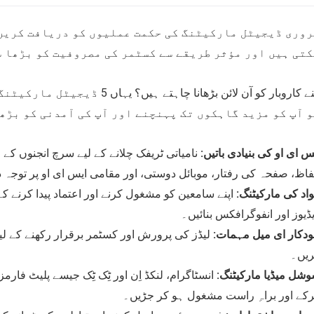
روری ڈیجیٹل مارکیٹنگ کی حکمت عملیوں کو دریافت کریں 
کتی ہیں اور مؤثر طریقے سے کسٹمر کی مصروفیت کو بڑھا 
اپنے کاروبار کو آن لائن بڑھانا چ
 آپ کو مزید گاہکوں تک پہنچنے اور آپ کی آمدنی کو بڑھ
س ای او کی بنیادی باتیں:
نامیاتی ٹریفک چلانے کے لیے سرچ انجنوں کے ل
فاظ، صفحہ کی رفتار، موبائل دوستی، اور مقامی ایس ای او پر توجہ 
اد کی مارکیٹنگ:
اپنے سامعین کو مشغول کرنے اور اعتماد پیدا کرنے کے 
ڈیوز اور انفوگرافکس بنائیں۔
دکار ای میل مہمات:
لیڈز کی پرورش اور کسٹمر برقرار رکھنے کے لیے
یں۔
شل میڈیا مارکیٹنگ:
انسٹاگرام، لنکڈ اِن اور ٹِک ٹِک جیسے پلیٹ فارم
کے اور براہِ راست مشغول ہو کر جڑیں۔