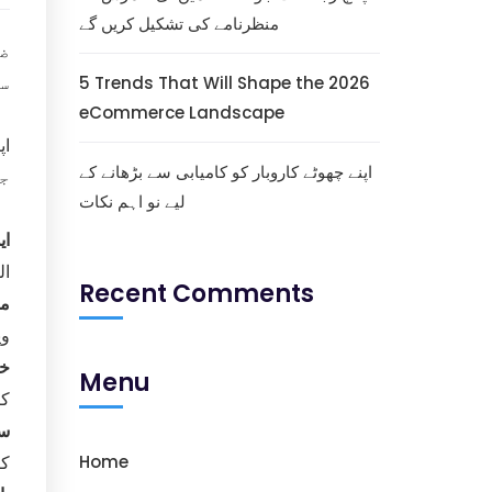
منظرنامے کی تشکیل کریں گے
ض
5 Trends That Will Shape the 2026
س
eCommerce Landscape
اپنے چھوٹے کاروبار کو کامیابی سے بڑھانے کے
جو
لیے نو اہم نکات
ای
ال
Recent Comments
مو
وی
خو
Menu
کر
سو
Home
کر