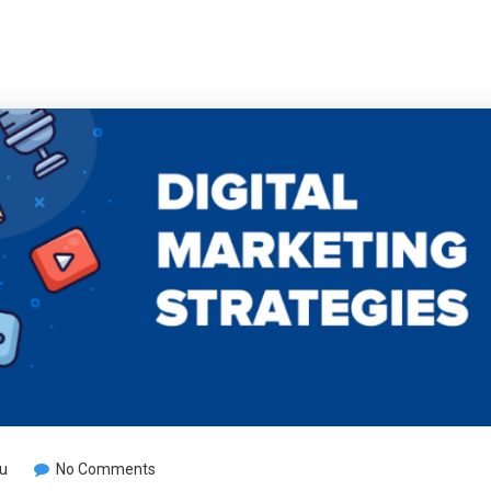
u
No Comments