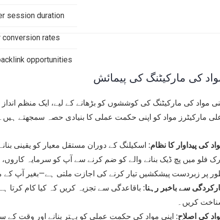
er session duration
 conversion rates
acklink opportunities
واد کی مارکیٹنگ کی پیمائش
لی مارکیٹرز مواد کو اپنی حکمت عملی کا بنیادی حصہ سمجھتے ہیں۔ 
اد کی پیداوار کا نظام:
اسکیلنگ کے دوران مستقل معیار کو یقینی بنانے 
ک فلو میں پچ ڈیک بنانے والے کو ضم کرنے سے آپ کو سرمایہ کاروں، 
ر پر زبردست پیشکشیں تیار کرنے کی اجازت ملتی ہے—بغیر آپ کے م
رکردگی سے باخبر رہنا:
باقاعدگی سے تجزیہ کریں کہ کیا کام کرتا ہے
اخت کریں۔
اد کی اصلاح:
اپنی مواد کی حکمت عملی کو بہتر بنانے اور وقت کے ساتھ 