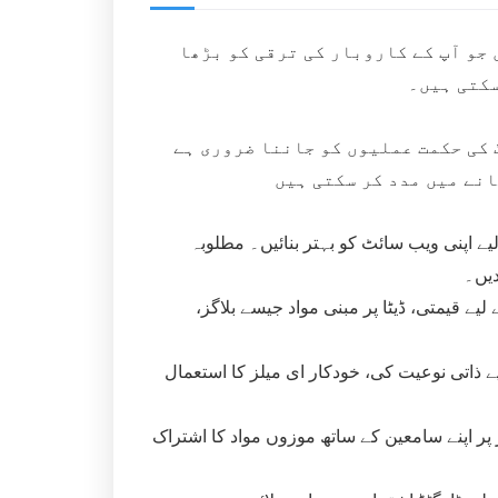
جو آپ کے کاروبار کی ترقی کو بڑھا
سکتی ہیں۔
اہتے ہیں؟ یہاں 5 ڈیجیٹل مارکیٹنگ کی حکمت عملیوں کو جاننا ضروری ہے
انے میں مدد کر سکتی ہیں
یے اپنی ویب سائٹ کو بہتر بنائیں۔ مطلوبہ
دیں۔
لیے قیمتی، ڈیٹا پر مبنی مواد جیسے بلاگز،
 ذاتی نوعیت کی، خودکار ای میلز کا استعمال
ز پر اپنے سامعین کے ساتھ موزوں مواد کا اشتراک