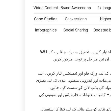
Video Content
Brand Awareness
2x long
Case Studies
Conversions
Higher
Infographics
Social Sharing
Boosted b
اپنی مواد کی مارکیٹنگ کی کوششوں کو بڑھانے کے لیے، ایک منظم انداز اختیار کریں۔ تحقیق سے پتہ چلتا ہے کہ 81%
ان تین مراحل پر توجہ مرکوز کریں
کے لیے ورک فلو اور ٹیمپلیٹس تیار کریں۔ اپنے
مہمات اور اندرونی منصوبہ بندی کے لیے بصری
واد کی پائپ لائن کو سست کیے جائیں۔
 – کامیاب عنوانات، فارمیٹس اور نمونوں کی
نتائج کو بہتر بنانے کے لیے ڈیٹا کا استعمال