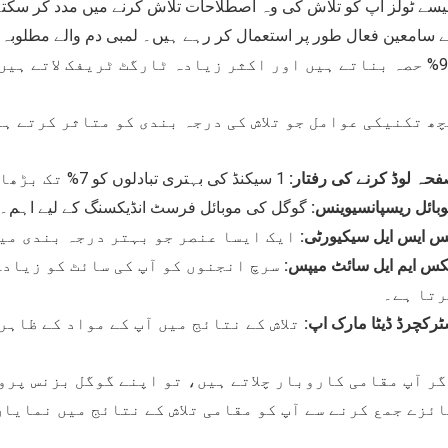
 سامعین فعال طور پر استعمال کر رہے ہیں۔ لمبی دم والے مطلوبہ 
زیادہ ٹارگٹ ٹریفک لاتے ہیں۔
چھ تکنیکی عوامل جو تلاش کی درجہ بندی کو متاثر کرتے ہ
حہ لوڈ کرنے کی رفتار:
1 سیکنڈ کی بہتری تبادلوں کو 7% تک بڑھا سکتی ہے۔
بائل ریسپانسیوینس:
گوگل کی موبائل فرسٹ انڈیکسنگ کے لیے اہم۔
س ایس ایل سیکیورٹی:
ایک ایسا عنصر جو بہتر درجہ بندی می
کس ایم ایل سائٹ میپس:
سرچ انجنوں کو آپ کی سائٹ کو زیادہ
رتا ہے۔
رکچرڈ ڈیٹا مارک اپ:
تلاش کے نتائج میں آپ کے مواد کے ظاہر
ر آپ مقامی کاروبار چلاتے ہیں، تو اپنے گوگل بزنس پرو
ئزے جمع کرنے سے آپ کو مقامی تلاش کے نتائج میں نمایاں