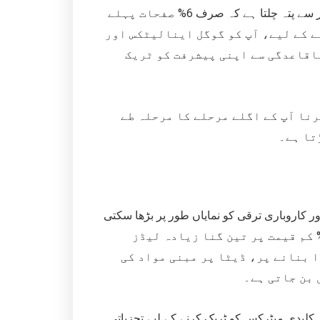
یہ نوٹ کرنا ضروری ہے کہ ایس ای او میں وقت لگتا ہے۔ اعداد و شمار سے پتہ چلتا ہے کہ صرف 6% صفحات پہلے
ے کے لیے، آپ کو گوگل اینالیٹکس اور
اقاعدگی سے اپنی پیشرفت کو ٹریک
رنا آپ کے اگلے مرحلے کا مرحلہ طے
تا ہے۔
ر کاروباری ترقی کو نمایاں طور پر بڑھا سکتی
 یہ ثابت ہوا ہے کہ مارکیٹنگ کے پرانے طریقوں کے مقابلے میں 62% کم قیمت پر تین گنا زیادہ لیڈز
ا بنانے پر، ڈیٹا پر مبنی مواد کی
بن جاتی ہے۔
۔ کلیدی میٹرکس کو ٹریک کرنے کے لیے تجزیاتی