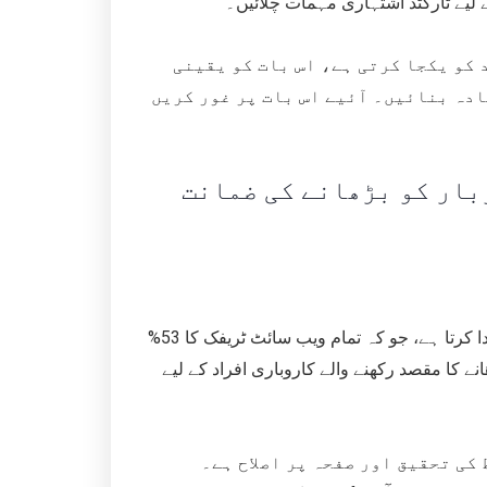
 لیے ٹارگٹڈ اشتہاری مہمات چلائیں۔
 کو یکجا کرتی ہے، اس بات کو یقینی
ادہ بنائیں۔ آئیے اس بات پر غور کریں
بار کو بڑھانے کی ضمانت
سرچ انجن آپٹیمائزیشن (ایس ای او) ڈیجیٹل مارکیٹنگ میں کلیدی کردار ادا کرتا ہے، جو کہ تمام ویب سائٹ ٹریفک کا 53%
ا مقصد رکھنے والے کاروباری افراد کے لیے SEO کی
 اور صفحہ پر اصلاح ہے۔ Google Keyword