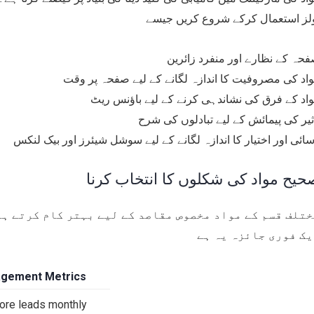
لز استعمال کرکے شروع کریں جیسے
حہ کے نظارے اور منفرد زائرین
اد کی مصروفیت کا اندازہ لگانے کے لیے صفحہ پر وقت
اد کے فرق کی نشاندہی کرنے کے لیے باؤنس ریٹ
ثیر کی پیمائش کے لیے تبادلوں کی شرح
ائی اور اختیار کا اندازہ لگانے کے لیے سوشل شیئرز اور بیک لنکس
حیح مواد کی شکلوں کا انتخاب کرنا
یک فوری جائزہ یہ ہے
gement Metrics
re leads monthly