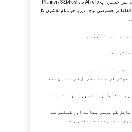
Planner، SEMrush، یا Ahrefs جیسے ٹولز آپ کو تلاش کی وہ اصطلاحات تلاش کرنے میں مدد کر سکتے ہیں جنہیں آپ
الفاظ پر خصوصی توجہ دیں، جو تمام تلاشوں کا
یں ان میں شامل ہیں
ں حصہ ڈالتا ہے۔
 مؤثر طریقے سے کرال کرنے میں مدد
 ہونے کے طریقے کو بہتر بناتا ہے۔
فائل کو بہتر بنانے اور کسٹمر کے
 ہونے میں مدد مل سکتی ہے۔