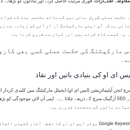
معاوضہ اشتہارات:
فوری مرئیت حاصل کرنے اور تبادلوں کو بڑھانے کے
 حکمت عملی طویل مدتی نمو کے ساتھ مختصر مدت کے فوائد
اتی ہے کہ آپ اپنی مارکیٹنگ آر او آئی کو زیادہ سے زی
 وہ کیسے کام کرتے ہیں اور کہاں سے شروع کرنا ہے۔
س مارکیٹنگ کی حکمت عملی کسی بھی کارو
ے۔
یس ای او کی بنیادی باتیں اور نفاذ
آرگینک سرچ کے ذریعے چلاتا ہے۔ اپنی آن لائن موجودگی کو بڑھانے ک
نیادی باتوں کو سمجھنا ضروری ہے۔
موثر ایس ای او کا نقطہ آغاز کلیدی الفاظ کی تحقیق