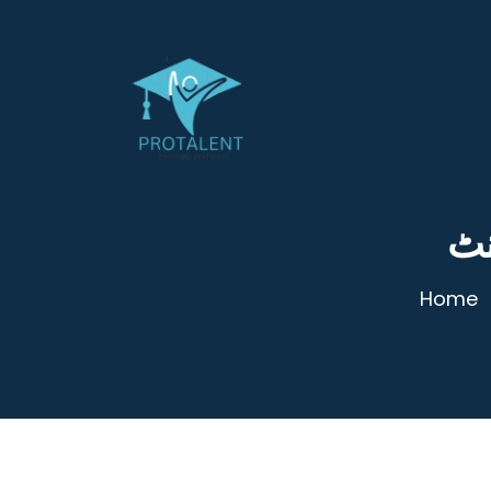
نٹ
Home