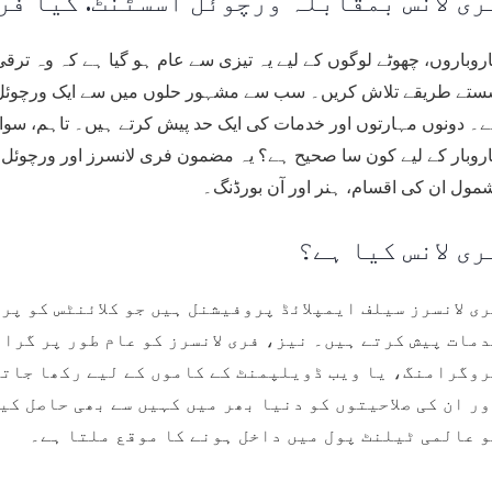
ری لانس بمقابلہ ورچوئل اسسٹنٹ: کیا فر
روباروں، چھوٹے لوگوں کے لیے یہ تیزی سے عام ہو گیا ہے کہ وہ ترقی
تے طریقے تلاش کریں۔ سب سے مشہور حلوں میں سے ایک ورچوئل 
۔ دونوں مہارتوں اور خدمات کی ایک حد پیش کرتے ہیں۔ تاہم، سوال
روبار کے لیے کون سا صحیح ہے؟ یہ مضمون فری لانسرز اور ورچوئل
مول ان کی اقسام، ہنر اور آن بورڈنگ۔
ری لانس کیا ہے؟
ی لانسرز سیلف ایمپلائڈ پروفیشنل ہیں جو کلائنٹس کو پ
مات پیش کرتے ہیں۔ نیز، فری لانسرز کو عام طور پر گرا
وگرامنگ، یا ویب ڈویلپمنٹ کے کاموں کے لیے رکھا جاتا 
ر ان کی صلاحیتوں کو دنیا بھر میں کہیں سے بھی حاصل کی
 عالمی ٹیلنٹ پول میں داخل ہونے کا موقع ملتا ہے۔