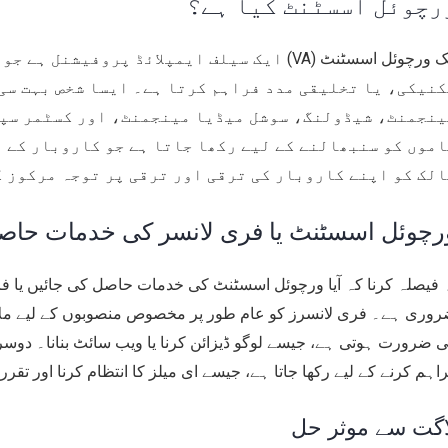
رچوئل اسسٹنٹ کیا ہے؟
ایک ورچوئل اسسٹنٹ (VA) ایک سیلف ایمپلائڈ پروف
نیکی، یا تخلیقی مدد فراہم کرتا ہے۔ ایسا شخص بہت سی 
موں کو سنبھالنے کے لیے رکھا جاتا ہے جو کاروبار کے م
لک کو اپنے کاروبار کی ترقی اور ترقی پر توجہ مرکوز ک
رچوئل اسسٹنٹ یا فری لانسر کی خدمات حاص
 فیصلہ کرنا کہ آیا ورچوئل اسسٹنٹ کی خدمات حاصل کی جائیں یا ف
وری ہے۔ فری لانسرز کو عام طور پر مخصوص منصوبوں کے لیے م
 ضرورت ہوتی ہے، جیسے لوگو ڈیزائن کرنا یا ویب سائٹ بنانا۔ د
اہم کرنے کے لیے رکھا جاتا ہے، جیسے ای میلز کا انتظام کرنا اور تقرر
اگت سے موثر حل