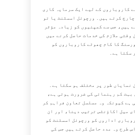
ے کاروباروں کے لیے ایک سرمایہ کاری
 چارج کرتے ہیں۔ ورچوئل اسسٹنٹ یا تو
ے ہیں، جس سے کمپنیوں کو زیادہ مؤثر
 وقتی ملازم کی خدمات حاصل کرنے میں
ورسنگ کا کام چھوٹے کاروباروں کو
 سکتا ہے۔
ل نمایاں طور پر مختلف ہو سکتا ہے۔
 بہت کم رہنمائی کی ضرورت ہوتی ہے،
 ہے کیونکہ وہ مسلسل تعاون فراہم کر
ای میل اکاؤنٹس ترتیب دینا، اور ان
روباری اداروں کو ورچوئل اسسٹنٹ کو
س طرح وہ مدد حاصل کرتے ہیں جس کی