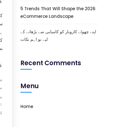
ف
5 Trends That Will Shape the 2026
کا
eCommerce Landscape
سس
اپنے چھوٹے کاروبار کو کامیابی سے بڑھانے کے
ہے
لیے نو اہم نکات
کا
بش
Recent Comments
ف
فر
Menu
خد
پر
او
Home
کو