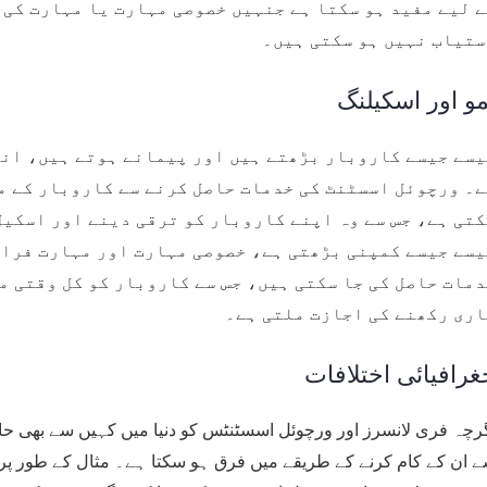
 لیے مفید ہو سکتا ہے جنہیں خصوصی مہارت یا مہارت کی ض
ستیاب نہیں ہو سکتی ہیں۔
مو اور اسکیلنگ
یسے جیسے کاروبار بڑھتے ہیں اور پیمانے ہوتے ہیں، انہ
۔ ورچوئل اسسٹنٹ کی خدمات حاصل کرنے سے کاروبار کے ما
تی ہے، جس سے وہ اپنے کاروبار کو ترقی دینے اور اسکیل
سے جیسے کمپنی بڑھتی ہے، خصوصی مہارت اور مہارت فراہم
مات حاصل کی جا سکتی ہیں، جس سے کاروبار کو کل وقتی م
اری رکھنے کی اجازت ملتی ہے۔
غرافیائی اختلافات
رچہ فری لانسرز اور ورچوئل اسسٹنٹس کو دنیا میں کہیں سے بھی حاص
 ان کے کام کرنے کے طریقے میں فرق ہو سکتا ہے۔ مثال کے طور پر، ر