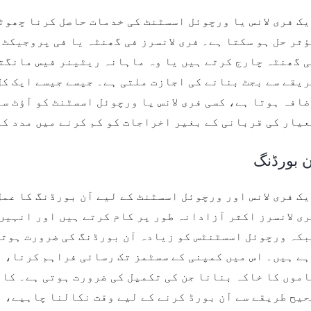
ک فری لانس یا ورچوئل اسسٹنٹ کی خدمات حاصل کرنا چھوٹ
ثر حل ہو سکتا ہے۔ فری لانسرز فی گھنٹہ یا فی پروجیکٹ
ی گھنٹہ چارج کرتے ہیں یا وہ ماہانہ ریٹینر فیس مانگت
یقے سے بجٹ بنانے کی اجازت ملتی ہے۔ جیسے جیسے ایک کل
افہ ہوتا ہے، کسی فری لانس یا ورچوئل اسسٹنٹ کو آؤٹ س
یار کی قربانی کے بغیر اخراجات کو کم کرنے میں مدد کر
ن بورڈنگ
ک فری لانس اور ورچوئل اسسٹنٹ کے لیے آن بورڈنگ کا عم
ی لانسرز اکثر آزادانہ طور پر کام کرتے ہیں اور انہیں
بکہ ورچوئل اسسٹنٹس کو زیادہ آن بورڈنگ کی ضرورت ہوتی
ہے ہیں۔ اس میں کمپنی کے سسٹمز تک رسائی فراہم کرنا، 
اموں کا خاکہ بنانا جن کی تکمیل کی ضرورت ہوتی ہے۔ کا
یح طریقے سے آن بورڈ کرنے کے لیے وقت نکالنا چاہیے، ا