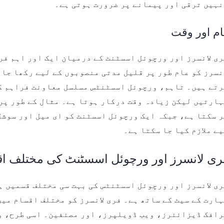
نہیں ترقی اور پیمانے پر ضرورت ہوتی ہے۔
ام اور وقت
ی لانسرز اور ورچوئل اسسٹنٹ کے درمیان ایک اور اہم فر
نسرز کو عام طور پر قلیل مدتی منصوبوں کے لیے رکھا جا
رتے ہیں۔ تاہم، ورچوئل اسسٹنٹس مسلسل معاونت فراہم کر
ارتیں لیکن زیادہ وقت درکار ہوتا ہے۔ مثال کے طور پر،
ر سکتا ہے، جبکہ ایک ورچوئل اسسٹنٹ کو ای میل اور سوش
ے ملازم کیا جا سکتا ہے۔
ری لانسرز اور ورچوئل اسسٹنٹ کی مختلف ا
ی لانسرز اور ورچوئل اسسٹنٹس کی بہت سی مختلف قسمیں ہ
ارت کے سیٹ کے ساتھ ہے۔ فری لانسرز کو مختلف اقسام میں
رافک ڈیزائنرز، ویب ڈویلپرز، اور مصنفین۔ اسی طرح، 