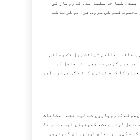
بندی کیا جا سکتا ہے۔ کاروبار کی
 مخصوص قسم کی سروس فراہم کرنے کے
ہم فائدہ عالمی ٹیلنٹ پول تک رسائی
بھر میں کہیں سے بھی ہنر حاصل کر
معیار کا کام فراہم کرنے کی مہارت اور
 چھوٹے کاروباروں کے لیے نئے امکانات
 حاصل کرتے وقت، کمپنیاں ایسے ہنر تک
 کر سکیں۔ یہ خاص طور پر ان کمپنیوں