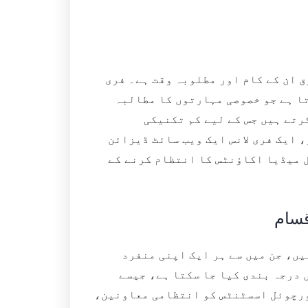
ق ان کے کام اور مطلوبہ وقت ہے۔ فری
تا ہے جو خصوصی مہارتوں کا مطالبہ
تے ہیں جس کے لیے کم تکنیکی
 ایک فری لانس ایک ویب سائٹ ڈیزائن
ل میڈیا اکاؤنٹس کا انتظام کرنے کے
قسام
یں، جن میں سے ہر ایک اپنی منفرد
 درجہ بندی کیا جا سکتا ہے، جیسے
ورچوئل اسسٹنٹس کو انتظامی معاونین،