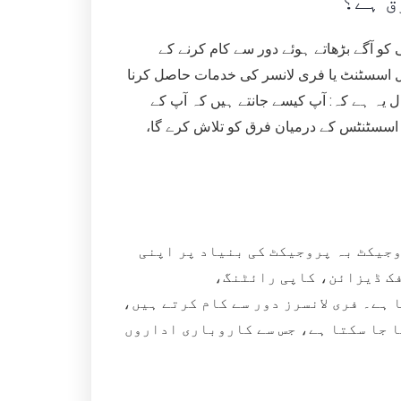
ق ہے؟
 کو آگے بڑھاتے ہوئے دور سے کام کرنے کے
اسسٹنٹ یا فری لانسر کی خدمات حاصل کرنا
 یہ ہے کہ: آپ کیسے جانتے ہیں کہ آپ کے
 اسسٹنٹس کے درمیان فرق کو تلاش کرے گا،
روجیکٹ بہ پروجیکٹ کی بنیاد پر اپنی
فک ڈیزائن، کاپی رائٹنگ،
ہے۔ فری لانسرز دور سے کام کرتے ہیں،
ا جا سکتا ہے، جس سے کاروباری اداروں