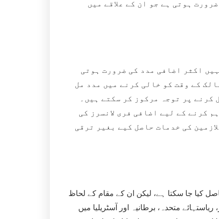
رورت ہوتی ہے جو ان کے علاقے میں
یں اکثر اضافی مدد کی ضرورت ہوتی
لک کے وقت کو خالی کرنے میں مدد مل
 کرنے پر توجہ مرکوز کر سکتے ہیں۔
 کرنے کے لیے اضافی فری لانسرز کی
لازمین کی خدمات حاصل کیے بغیر ترقی
ل کیا جا سکتا ہے، لیکن ان کے مقام کے لحاظ
یاستہائے متحدہ، برطانیہ اور آسٹریلیا میں