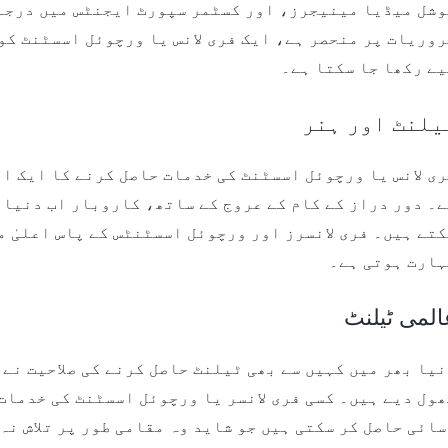
وشل میڈیا مینیجرز، اور کسٹمر سپورٹ ایجنٹس میں درجہ 
وریات پر منحصر ہے، ایک فری لانس یا ورچوئل اسسٹنٹ کو
یے رکھا جا سکتا ہے۔
یلنٹ اور ہنر
ی لانس یا ورچوئل اسسٹنٹ کی خدمات حاصل کرنے کا ایک ا
۔ دور دراز کے کام کے عروج کے ساتھ، کاروبار اب دنیا 
تے ہیں۔ فری لانسرز اور ورچوئل اسسٹنٹس کے پاس اعلیٰ 
ہارت ہوتی ہے۔
المی ٹیلنٹ
یا بھر میں کہیں سے بھی ٹیلنٹ حاصل کرنے کی صلاحیت نے
ول دیے ہیں۔ کسی فری لانسر یا ورچوئل اسسٹنٹ کی خدمات
ائی حاصل کر سکتی ہیں جو شاید وہ مقامی طور پر تلاش نہ