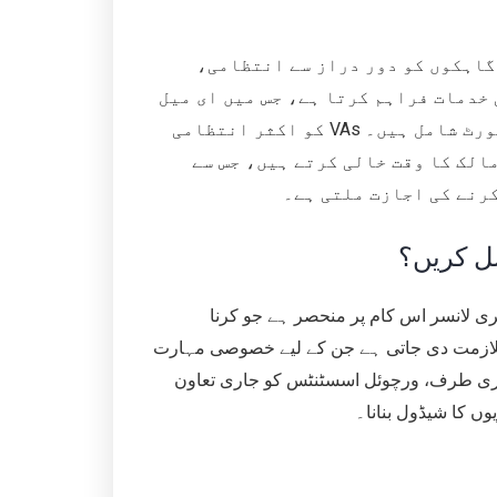
یشنل ہے جو گاہکوں کو دور دراز سے انتظامی،
خدمات فراہم کرتا ہے، جس میں ای میل
مینجمنٹ، شیڈولنگ، سوشل میڈیا مینجمنٹ، اور کسٹمر سپورٹ شامل ہیں۔ VAs کو اکثر انتظامی
الک کا وقت خالی کرتے ہیں، جس سے
رنے کی اجازت ملتی ہے۔
ل کریں؟
ری لانسر اس کام پر منحصر ہے جو کرنا
لازمت دی جاتی ہے جن کے لیے خصوصی مہارت
وسری طرف، ورچوئل اسسٹنٹس کو جاری تعاون
یوں کا شیڈول بنانا۔