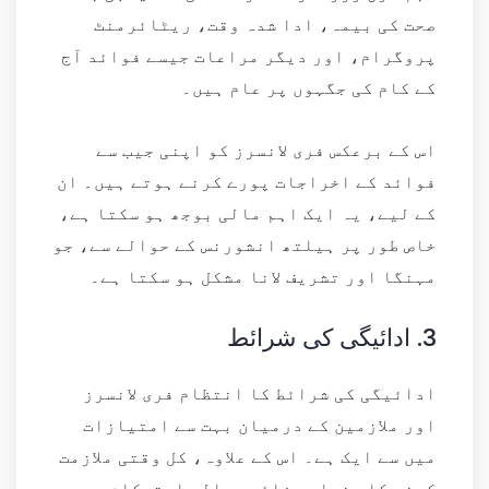
صحت کی بیمہ، ادا شدہ وقت، ریٹائرمنٹ
پروگرام، اور دیگر مراعات جیسے فوائد آج
کے کام کی جگہوں پر عام ہیں۔
اس کے برعکس فری لانسرز کو اپنی جیب سے
فوائد کے اخراجات پورے کرنے ہوتے ہیں۔ ان
کے لیے، یہ ایک اہم مالی بوجھ ہو سکتا ہے،
خاص طور پر ہیلتھ انشورنس کے حوالے سے، جو
مہنگا اور تشریف لانا مشکل ہو سکتا ہے۔
3.
ادائیگی کی شرائط
ادائیگی کی شرائط کا انتظام فری لانسرز
اور ملازمین کے درمیان بہت سے امتیازات
میں سے ایک ہے۔ اس کے علاوہ، کل وقتی ملازمت
کرنے کا بنیادی فائدہ مالی استحکام ہے جو