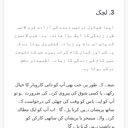
3.
لچک
اپنا شیڈول ترتیب دینے کی آزادی فری لانس
طرز زندگی کا ایک بڑا فائدہ ہے۔ فری لانسرز
کے پاس اس بات پر زیادہ کنٹرول ہوتا ہے کہ
وہ کب اور کہاں کام کرتے ہیں، جس کے نتیجے
میں کام کی زندگی کا زیادہ اطمینان بخش
مرکب ہوتا ہے۔
نتیجے کے طور پر، جب بھی آپ کو ذاتی کاروبار کا خیال
رکھنے یا کسی شوق کی پیروی کرنے کی ضرورت ہو تو
آپ کو اپنے باس کو وقت کی چھٹی کی درخواست کے
ساتھ پریشان نہیں کرنا پڑے گا۔ اب آپ کو ایک مطالبہ
کرنے والے مینیجر یا پریشان کن ساتھی کارکن کو
برداشت نہیں کرنا پڑے گا۔