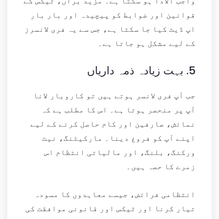
واجب الادا ہو سکتا ہے۔ مزید برآں، ٹیکس کے
قوانین اور ضوابط کو پیچیدہ اور بار بار
اپ ڈیٹ کیا جا سکتا ہے، جس سے یہ فری لانسرز
کے لیے مشکل ہو جاتا ہے۔
5.
بہت زیادہ ذمہ داریاں
جب آپ فری لانسر ہوتے ہیں تو کاروبار لانا
آپ پر منحصر ہوتا ہے۔ اس کا مطلب ہے کہ
نمائش، صارفین اور کام حاصل کرنے کے لیے
اپنے آپ کو فروغ دینا۔ مارکیٹنگ، نیٹ
ورکنگ، بلنگ، اور مالیاتی انتظام اس
زمرے کا حصہ ہیں۔
انتظامی فرائض، جیسے معاہدوں کا مسودہ
تیار کرنا اور ٹیکس اور قانونی موافقت کی