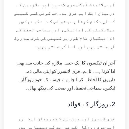
ایمپلائمنٹ ٹیکس فری لانسرز اور ملازمین کے
درمیان ایک اہم فرق ہے۔ جب کوئی کسی کمپنی
کے لیے کام کرتا ہے، تو اس کے انکم ٹیکس،
میڈیکیئر کی ادائیگی، اور سماجی تحفظ کی
ادائیگیاں عام طور پر کمپنی کی طرف سے روک
لی جاتی ہیں اور ادا کی جاتی ہیں۔
آجر ان ٹیکسوں کا ایک حصہ ملازم کی جانب سے بھی
ادا کرتا ہے۔ تاہم، فری لانسرز کو اپنی مالی ذمہ
داریوں کا احاطہ کرنا چاہیے، جیسے کہ خود روزگار
ٹیکس، سماجی تحفظ، اور صحت کی دیکھ بھال۔
2.
روزگار کے فوائد
فری لانسرز اور ملازمین کے درمیان ایک اور
اہم فرق روزگار کے فوائد کی دستیابی ہے۔