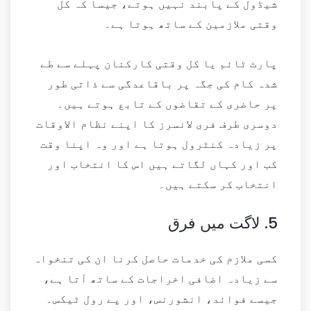
شیڈول کے پابند نہیں ہوتے، جیسا کہ کل
وقتی ملازمین کے ساتھ ہوتا ہے۔
پارٹ ٹائم یا کل وقتی کارکنان پہلے سے طے
شدہ کام کی جگہ پر باقاعدگی سے ذاتی طور
پر حاضری کے تقاضوں کے تابع ہوتے ہیں۔
دوسری طرف فری لانسرز کا اپنے نظام الاوقات
پر زیادہ کنٹرول ہوتا ہے اور وہ اپنا وقت
کب اور کہاں لگاتے ہیں اس کا انتخاب اور
انتخاب کر سکتے ہیں۔
5.
لاگت میں فرق
کسی ملازم کی خدمات حاصل کرنا ان کی تنخواہ
سے زیادہ اضافی اخراجات کے ساتھ آتا ہے،
جیسے فوائد، انشورنس، اور پے رول ٹیکس۔