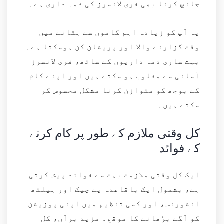
جانچ کرنا بھی فری لانسرز کی ذمہ داری ہے۔
یہ آپ کو زیادہ اہم کاموں سے ہٹانے میں
وقت گزارنے والا اور پریشان کن ہوسکتا ہے۔
بہت ساری ذمہ داریوں کے ساتھ، فری لانسرز
آسانی سے مغلوب ہو سکتے ہیں اور اپنے کام
کے بوجھ کو متوازن کرنا مشکل محسوس کر
سکتے ہیں۔
کل وقتی ملازم کے طور پر کام کرنے
کے فوائد
ایک کل وقتی ملازمت بہت سے فوائد پیش کرتی
ہے، بشمول ایک باقاعدہ پے چیک اور ہیلتھ
انشورنس، اور کسی تنظیم میں اپنی پوزیشن
کو آگے بڑھانے کا موقع۔ مزید برآں، کل