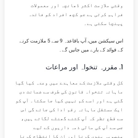
وقتی ملازمت اکثر ڈھانچہ اور معمولات
فراہم کرتی ہے جو کچھ افراد کو فائدہ
پہنچا سکتی ہے۔
اس سیکشن میں، آپ باقاعدہ 9 سے 5 ملازمت کرنے
کے فوائد کے بارے میں جانیں گے۔
1.
مقررہ تنخواہ اور مراعات
کل وقتی ملازمت کے معاہدے میں وعدہ کیا گیا
ماہانہ تنخواہ قانون کی طرف سے ضمانت دی
گئی ہے اور اسے کم نہیں کیا جا سکتا۔ آپ کو
ایک مستقل ماہانہ رقم ادا کی جائے گی اس
سے قطع نظر کہ آپ کتنے گھنٹے لگاتے ہیں،
جس سے آپ کی مالی ذمہ داریوں کے لیے
منصوبہ بندی کرنا اور ان کا انتظام کرنا