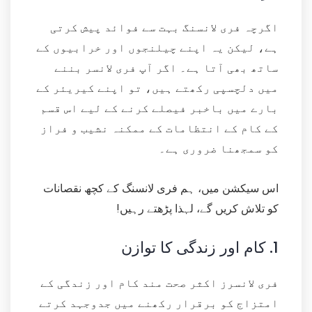
اگرچہ فری لانسنگ بہت سے فوائد پیش کرتی
ہے، لیکن یہ اپنے چیلنجوں اور خرابیوں کے
ساتھ بھی آتا ہے۔ اگر آپ فری لانسر بننے
میں دلچسپی رکھتے ہیں، تو اپنے کیریئر کے
بارے میں باخبر فیصلے کرنے کے لیے اس قسم
کے کام کے انتظامات کے ممکنہ نشیب و فراز
کو سمجھنا ضروری ہے۔
اس سیکشن میں، ہم فری لانسنگ کے کچھ نقصانات
کو تلاش کریں گے، لہذا پڑھتے رہیں!
1.
کام اور زندگی کا توازن
فری لانسرز اکثر صحت مند کام اور زندگی کے
امتزاج کو برقرار رکھنے میں جدوجہد کرتے