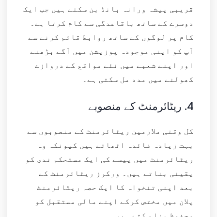
قریبی پیشہ ورانہ بانڈ بن سکتے ہیں جب ایک
دوسرے کے ساتھ باقاعدگی سے کام کرتا ہے۔
کام پر لوگوں کے ساتھ روابط قائم کرنے سے
آپ کو اپنی موجودہ پوزیشن میں آگے بڑھنے
اور اپنے شعبے میں نئے مواقع کے دروازے
کھولنے میں مدد مل سکتی ہے۔
4.
ریٹائرمنٹ کے منصوبے
کل وقتی ملازمین ریٹائرمنٹ کے منصوبوں سے
بہت زیادہ فائدہ اٹھاتے ہیں کیونکہ وہ
ریٹائرمنٹ میں پیسے کی ایک مستحکم ندی کو
یقینی بناتے ہیں۔ ورکرز ریٹائرمنٹ کے
بعد اپنی تنخواہ کا ایک حصہ ریٹائرمنٹ
پلان میں مختص کرکے اپنے مالی مستقبل کو
محفوظ بنا سکتے ہیں۔