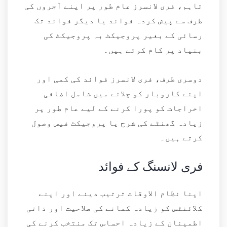
تاہم، فری لانسرز عام طور پر اپنے آجروں کی
طرف سے پیش کردہ فوائد یا دیگر فوائد تک
رسائی کے بغیر پروجیکٹ بہ پروجیکٹ کی
بنیاد پر کام کرتے ہیں۔
دوسری طرف، فری لانسرز فوائد کی کمی اور
اپنے کاروبار کو چلانے میں شامل اضافی
اخراجات کو پورا کرنے کے لیے عام طور پر
زیادہ گھنٹے کی شرح یا پروجیکٹ فیس وصول
کرتے ہیں۔
فری لانسنگ کے فوائد
اپنا نظام الاوقات ترتیب دینے اور اپنے
کلائنٹس کو زیادہ کمانے کی صلاحیت اور ذاتی
اطمینان کے زیادہ احساس تک منتخب کرنے کی