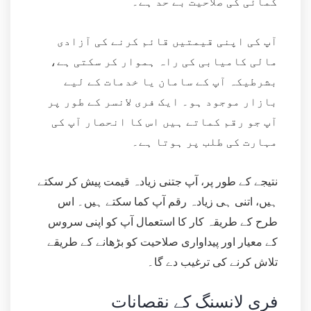
کمائی کی صلاحیت بے حد ہے۔
آپ کی اپنی قیمتیں قائم کرنے کی آزادی
مالی کامیابی کی راہ ہموار کر سکتی ہے،
بشرطیکہ آپ کے سامان یا خدمات کے لیے
بازار موجود ہو۔ ایک فری لانسر کے طور پر
آپ جو رقم کماتے ہیں اس کا انحصار آپ کی
مہارت کی طلب پر ہوتا ہے۔
نتیجے کے طور پر، آپ جتنی زیادہ قیمت پیش کر سکتے
ہیں، اتنی ہی زیادہ رقم آپ کما سکتے ہیں۔ اس
طرح کے طریقہ کار کا استعمال آپ کو اپنی سروس
کے معیار اور پیداواری صلاحیت کو بڑھانے کے طریقے
تلاش کرنے کی ترغیب دے گا۔
فری لانسنگ کے نقصانات