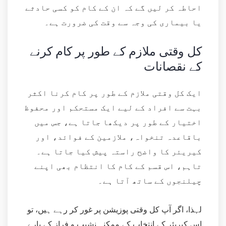
احاطہ کر لیں گے کہ ان کے کام کو کسی حادثے
یا بیماری کی وجہ سے وقت کی ضرورت ہے۔
کل وقتی ملازم کے طور پر کام کرنے
کے نقصانات
ایک کل وقتی ملازم کے طور پر کام کرنا اکثر
بہت سے افراد کے لیے ایک مستحکم اور محفوظ
اختیار کے طور پر دیکھا جاتا ہے، جس میں
باقاعدہ تنخواہ، ملازمین کے فوائد، اور
کیریئر کا واضح راستہ پیش کیا جاتا ہے۔
تاہم، اس قسم کے کام کا انتظام بھی اپنے
چیلنجوں کے ساتھ آتا ہے۔
لہذا، اگر آپ کل وقتی پوزیشن پر غور کر رہے ہیں، تو
اس کیریئر کے انتخاب کے ممکنہ نشیب و فراز کے بارے