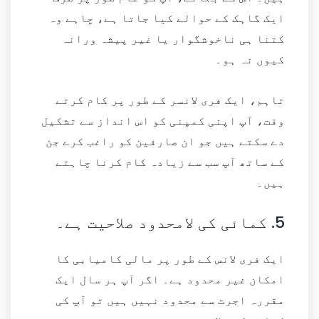
ایک گاہک کے حوالے کیا جاتا ہے، چاہے وہ
کتنا ہی ناخوشگوار یا غیر پیشہ ورانہ
کیوں نہ ہو۔
تاہم، ایک فری لانسر کے طور پر کام کرتے
وقت، آپ اپنی کمپنی کو اس انداز سے تشکیل
دے سکتے ہیں جو ان صارفین کو راغب کرے جن
کے ساتھ آپ سب سے زیادہ کام کرنا چاہتے
ہیں۔
5.
کمائی کی لامحدود صلاحیت ہے۔
ایک فری لانس کے طور پر مالی کامیابی کا
امکان غیر محدود ہے۔ اگر آپ ہر سال ایک
مقررہ اجرت سے محدود نہیں ہیں تو آپ کی