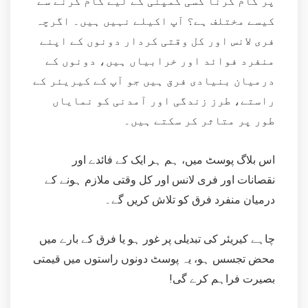
پر کام کرنا کسی کمپنی کے لیے کام کرنے سے
کیسے مختلف ہے؟ آپ اکیلے نہیں ہیں۔ اگرچہ
فری لانس اور کل وقتی کردار دونوں کے اپنے
منفرد فوائد اور خرابیاں ہیں، دونوں کے
درمیان بنیادی فرق ہیں جو آپ کے کیریئر کے
راستے، طرز زندگی اور آمدنی کو نمایاں
طور پر متاثر کر سکتے ہیں۔
اس بلاگ پوسٹ میں، ہم ہر ایک کے فائدے اور
نقصانات اور فری لانس اور کل وقتی ملازم ہونے کے
درمیان منفرد فرق کو تلاش کریں گے۔
چاہے کیریئر کی تبدیلی پر غور ہو یا فرق کے بارے میں
محض تجسس ہو، یہ پوسٹ دونوں راستوں میں قیمتی
بصیرت فراہم کرے گی!