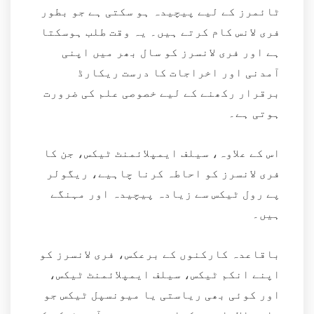
ٹائمرز کے لیے پیچیدہ ہو سکتی ہے جو بطور
فری لانس کام کرتے ہیں۔ یہ وقت طلب ہوسکتا
ہے اور فری لانسرز کو سال بھر میں اپنی
آمدنی اور اخراجات کا درست ریکارڈ
برقرار رکھنے کے لیے خصوصی علم کی ضرورت
ہوتی ہے۔
اس کے علاوہ، سیلف ایمپلائمنٹ ٹیکس، جن کا
فری لانسرز کو احاطہ کرنا چاہیے، ریگولر
پے رول ٹیکس سے زیادہ پیچیدہ اور مہنگے
ہیں۔
باقاعدہ کارکنوں کے برعکس، فری لانسرز کو
اپنے انکم ٹیکس، سیلف ایمپلائمنٹ ٹیکس،
اور کوئی بھی ریاستی یا میونسپل ٹیکس جو