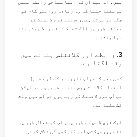
ہیں، اس لیے ان کا اتنا سماجی رابطہ نہیں
ہو سکتا جتنا کہ وہ زیادہ روایتی کام کی
جگہ پر ہوتے ہیں، جس سے فری لانسنگ کو
ممکنہ طور پر الگ تھلگ کرنے والا پیشہ بنا
دیا جاتا ہے۔
3.
رابطے اور کلائنٹس بنانے میں
وقت لگتا ہے۔
کسی بھی کامیاب کاروبار کے لیے قابل
اعتماد کلائنٹ بیس بنانا ضروری ہے، لیکن
جب آپ فری لانسنگ کر رہے ہوں تو اس میں وقت
لگ سکتا ہے۔
ایک فری لانس کے طور پر، آپ کو فعال طور پر
نئے پروجیکٹس اور گاہکوں کی تلاش کرنی