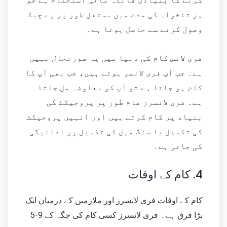
ہر تنخواہ کی مدت میں مستقل طور پر پے چیک
وصول کرنے سے حاصل ہوتا ہے۔
فری لانس کام کی دنیا میں یہ صورتحال نہیں
ہے۔ جب آپ فری لانسر ہوتے ہیں، جب بھی آپ کا
کام ہو جاتا ہے تو آپ کو معاوضہ مل جاتا
ہے۔ فری لانسرز عام طور پر پروجیکٹ کی
بنیاد پر کام کرتے ہیں اور انہیں پروجیکٹ
کی تکمیل یا سنگ میل کی تکمیل پر ادائیگی
کی جاتی ہے۔
4.
کام کے اوقات
کام کے اوقات فری لانسرز اور ملازمین کے درمیان ایک
بڑا فرق ہے۔ فری لانسرز کسی کام کی جگہ کے 9-5