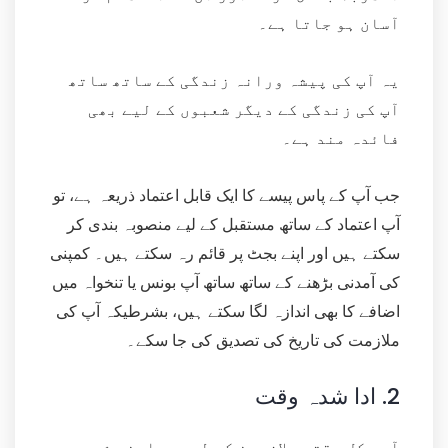
آسان ہو جاتا ہے۔
یہ آپ کی پیشہ ورانہ زندگی کے ساتھ ساتھ
آپ کی زندگی کے دیگر شعبوں کے لیے بھی
فائدہ مند ہے۔
جب آپ کے پاس پیسے کا ایک قابل اعتماد ذریعہ ہے، تو
آپ اعتماد کے ساتھ مستقبل کے لیے منصوبہ بندی کر
سکتے ہیں اور اپنے بجٹ پر قائم رہ سکتے ہیں۔ کمپنی
کی آمدنی بڑھنے کے ساتھ ساتھ آپ بونس یا تنخواہ میں
اضافے کا بھی اندازہ لگا سکتے ہیں، بشرطیکہ آپ کی
ملازمت کی تاریخ کی تصدیق کی جا سکے۔
2.
ادا شدہ وقت
آجر کل وقتی ملازمین کے لیے معاوضہ شدہ