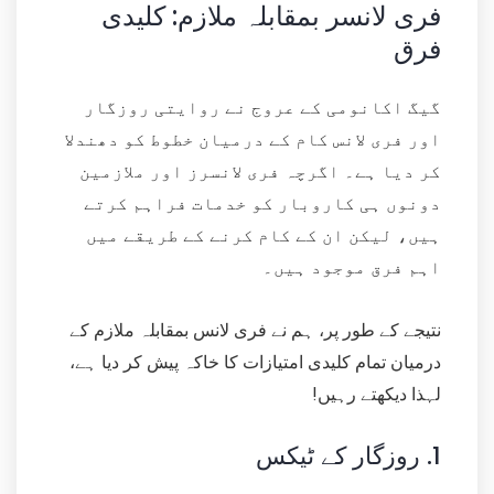
فری لانسر بمقابلہ ملازم: کلیدی
فرق
گیگ اکانومی کے عروج نے روایتی روزگار
اور فری لانس کام کے درمیان خطوط کو دھندلا
کر دیا ہے۔ اگرچہ فری لانسرز اور ملازمین
دونوں ہی کاروبار کو خدمات فراہم کرتے
ہیں، لیکن ان کے کام کرنے کے طریقے میں
اہم فرق موجود ہیں۔
نتیجے کے طور پر، ہم نے فری لانس بمقابلہ ملازم کے
درمیان تمام کلیدی امتیازات کا خاکہ پیش کر دیا ہے،
لہذا دیکھتے رہیں!
1.
روزگار کے ٹیکس