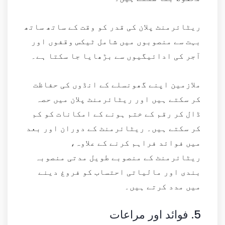
ریٹائرمنٹ پلان کی قدر کو وقت کے ساتھ ساتھ
بہت سے منصوبوں میں شامل ٹیکس وقفوں اور
آجر کی ادائیگیوں سے بڑھایا جا سکتا ہے۔
ملازمین اپنے گھونسلے کے انڈوں کی حفاظت
کر سکتے ہیں اور ریٹائرمنٹ پلان میں حصہ
ڈال کر رقم کے ختم ہونے کے امکانات کو کم
کر سکتے ہیں۔ ریٹائرمنٹ کے دوران اور بعد
میں فوائد فراہم کرنے کے علاوہ،
ریٹائرمنٹ کے منصوبے طویل مدتی منصوبہ
بندی اور مالیاتی احتساب کو فروغ دینے
میں مدد کرتے ہیں۔
5.
فوائد اور مراعات