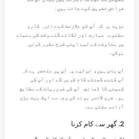
فرائض تفویض کیے جاتے ہیں۔
مزید یہ کہ آپ کو ملازمت کے دائرہ کار،
مطلوبہ مہارت اور لگائے گئے وقت کی بنیاد
پر معاوضے کے لیے اپنی شرح مقرر کرنی
ہوگی۔
آپ باس ہیں، اس لیے یہ آپ پر منحصر ہے کہ
آپ کتنے گھنٹے کام کریں گے اور آپ کی
کمپنی کا ڈھانچہ آپ کی ضروریات کے مطابق
ہو۔ فری لانسر ہونے کی وجہ سے ایک بہت بڑی
آزادی ملتی ہے۔
2.
گھر سے کام کرنا