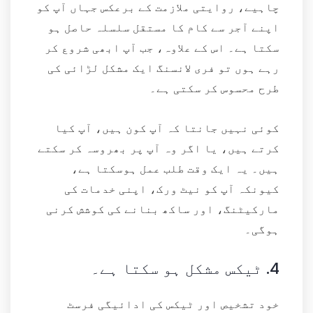
چاہیے، روایتی ملازمت کے برعکس جہاں آپ کو
اپنے آجر سے کام کا مستقل سلسلہ حاصل ہو
سکتا ہے۔ اس کے علاوہ، جب آپ ابھی شروع کر
رہے ہوں تو فری لانسنگ ایک مشکل لڑائی کی
طرح محسوس کر سکتی ہے۔
کوئی نہیں جانتا کہ آپ کون ہیں، آپ کیا
کرتے ہیں، یا اگر وہ آپ پر بھروسہ کر سکتے
ہیں۔ یہ ایک وقت طلب عمل ہوسکتا ہے،
کیونکہ آپ کو نیٹ ورک، اپنی خدمات کی
مارکیٹنگ، اور ساکھ بنانے کی کوشش کرنی
ہوگی۔
4.
ٹیکس مشکل ہو سکتا ہے۔
خود تشخیص اور ٹیکس کی ادائیگی فرسٹ