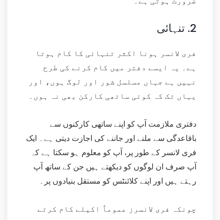
ضرورت ہوتی ہے۔
2.
تنہائی
فری لانسر ہونا اکثر تنہائی کا کام ہوتا
ہے۔ یہ ایسے دفتر میں کام کرنے کی طرح
نہیں ہے جہاں مسلسل شور اور لوگ ہوں، اور
یہاں تک کہ کوئی ساتھی کارکن بھی نہ ہوں۔
دفتری ملازمت آپ کو اپنے ساتھی کارکنوں سے
باقاعدگی سے ملنے اور جاننے کی اجازت دیتی ہے۔ ایک
فری لانسر کے طور پر، آپ کو معلوم ہو سکتا ہے کہ
آپ صرف ان لوگوں کو دیکھتے ہیں جن کے ساتھ آپ
رہتے ہیں اور اپنے کلائنٹس کو مستقل بنیادوں پر۔
چونکہ فری لانسرز عموماً اکیلے کام کرتے