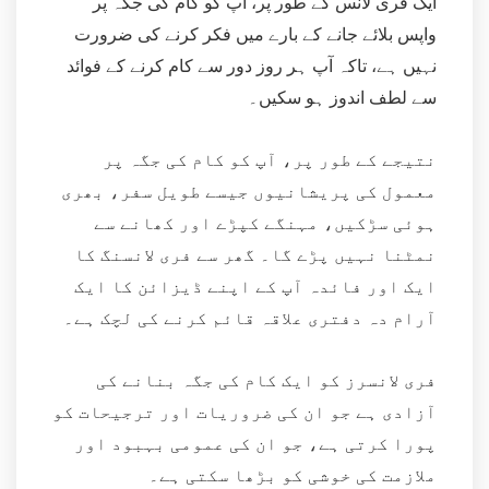
ایک فری لانس کے طور پر، آپ کو کام کی جگہ پر
واپس بلائے جانے کے بارے میں فکر کرنے کی ضرورت
نہیں ہے، تاکہ آپ ہر روز دور سے کام کرنے کے فوائد
سے لطف اندوز ہو سکیں۔
نتیجے کے طور پر، آپ کو کام کی جگہ پر
معمول کی پریشانیوں جیسے طویل سفر، بھری
ہوئی سڑکیں، مہنگے کپڑے اور کھانے سے
نمٹنا نہیں پڑے گا۔ گھر سے فری لانسنگ کا
ایک اور فائدہ آپ کے اپنے ڈیزائن کا ایک
آرام دہ دفتری علاقہ قائم کرنے کی لچک ہے۔
فری لانسرز کو ایک کام کی جگہ بنانے کی
آزادی ہے جو ان کی ضروریات اور ترجیحات کو
پورا کرتی ہے، جو ان کی عمومی بہبود اور
ملازمت کی خوشی کو بڑھا سکتی ہے۔