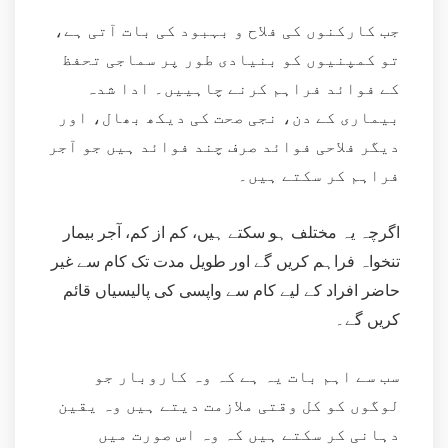
جب کارکنوں کی فلاح و بہبود کی بات آتی ہے،
تو کمپنیوں کو بنیادی طور پر سماجی تحفظ
کے فوائد فراہم کرنے چاہییں۔ ادا شدہ
بیماری کے دن، نجی صحت کی دیکھ بھال، اور
دیگر فلاحی فوائد صرف چند فوائد ہیں جو آجر
فراہم کر سکتے ہیں۔
اگرچہ یہ مختلف ہو سکتے ہیں، کم از کم، آجر بیمار
تنخواہ فراہم کریں گے اور طویل مدت تک کام سے غیر
حاضر افراد کے لیے کام سے واپسی کی پالیسیاں قائم
کریں گے۔
سب سے اہم بات یہ ہے کہ وہ کاروبار جو
لوگوں کو کل وقتی ملازمت دیتے ہیں وہ یقین
دہانی کر سکتے ہیں کہ وہ اس صورت میں