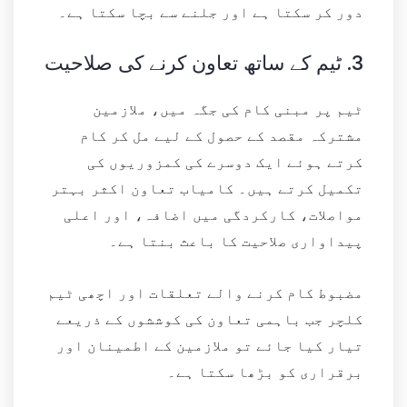
دور کر سکتا ہے اور جلنے سے بچا سکتا ہے۔
3.
ٹیم کے ساتھ تعاون کرنے کی صلاحیت
ٹیم پر مبنی کام کی جگہ میں، ملازمین
مشترکہ مقصد کے حصول کے لیے مل کر کام
کرتے ہوئے ایک دوسرے کی کمزوریوں کی
تکمیل کرتے ہیں۔ کامیاب تعاون اکثر بہتر
مواصلات، کارکردگی میں اضافہ، اور اعلی
پیداواری صلاحیت کا باعث بنتا ہے۔
مضبوط کام کرنے والے تعلقات اور اچھی ٹیم
کلچر جب باہمی تعاون کی کوششوں کے ذریعے
تیار کیا جائے تو ملازمین کے اطمینان اور
برقراری کو بڑھا سکتا ہے۔