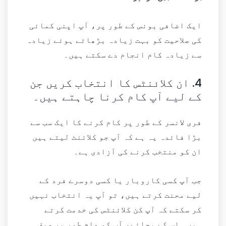
ایک اضافی بونس کے طور پر، آپ اپنی کمائی
کی صلاحیت کو بہت زیادہ بڑھاتے ہوئے زیادہ
سے زیادہ کام انجام دے سکتے ہیں۔
4.
ان کلائنٹس کا انتخاب کریں جن
کے لیے آپ کام کرنا چاہتے ہیں۔
فری لانسر کے طور پر کام کرنے کا ایک سب سے
بڑا فائدہ یہ ہے کہ آپ جو کلائنٹ لیتے ہیں
ان کو منتخب کرنے کی آزادی ہے۔
جب آپ کسی کاروبار یا کسی دوسرے فرد کے
لیے محنت کرتے ہیں، تو آپ یہ انتخاب نہیں
کر سکتے کہ آپ کن کلائنٹس کی خدمت کرتے
ہیں۔ اس کے بجائے، آپ کو عام طور پر صرف