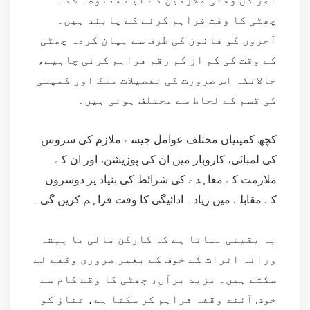
چھٹی کا وقت فراہم کرنے کے پابند ہیں۔
آجروں کو قانون کی طرف سے بیان کردہ چھٹی
کے وقت کی کم از کم رقم فراہم کرنی چاہیے،
حالانکہ اس ضرورت کی تفصیلات ملک اور کمپنی
کی قسم کے لحاظ سے مختلف ہوتی ہیں۔
کچھ کمپنیاں مختلف عوامل جیسے ملازم کی سروس
کی لمبائی، کاروبار میں ان کی پوزیشن، اور ان کے
ملازمت کے معاہدے کی شرائط کی بنیاد پر دوسروں
کے مقابلے میں زیادہ ادائیگی کا وقت فراہم کریں گی۔
یہ یقینی بناتا ہے کہ کارکن مالی یا پیشہ
ورانہ اثرات کے خوف کے بغیر ضروری وقفے لے
سکتے ہیں۔ مزید برآں، چھٹی کا وقت کام سے
خوش آئند وقفہ فراہم کر سکتا ہے، تناؤ کو