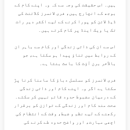
ہیں۔ اس حقیقت کی وجہ سے کہ وہ اپنے کام کے
بوجھ کے انچارج ہیں، فری لانسرز کلائنٹ کی
ڈیڈ لائن کو پورا کرنے کے لیے اکثر دیر رات
تک یا ویک اینڈ پر کام کرتے ہیں۔
اس سے ان کی ذاتی زندگی اور کام سے باہر ان
کے روابط میں تناؤ پیدا ہو سکتا ہے، جو
بالآخر برن آؤٹ کا باعث بنتا ہے۔
فری لانسرز کو مسلسل دباؤ کا سامنا کرنا پڑ
سکتا ہے اگر وہ اپنے کام اور ذاتی زندگی
کے درمیان مضبوط حدود قائم نہیں کر سکتے۔
صحت مند کام اور زندگی کے توازن کو برقرار
رکھنے کے لیے نظم و ضبط، وقت کے انتظام کی
اچھی مہارت، اور واضح حدود طے کرنے کی