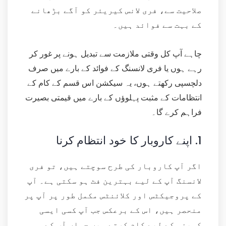
صلاحیت سے، فری لانس کیریئر کو آگے بڑھانے
کے بہت سے فوائد ہیں۔
چاہے آپ کل وقتی ملازمت سے تبدیل ہونے پر غور کر
رہے ہوں یا فری لانسنگ کے فوائد کے بارے میں صرف
دلچسپی رکھتے ہوں، یہ سیکشن اس قسم کے کام کے
انتظامات کے مثبت پہلوؤں کے بارے میں قیمتی بصیرت
فراہم کرے گا۔
1.
اپنے کاروبار کا خود انتظام کرنا
اگر آپ کاروبار کی طرح سوچتے ہیں، تو فری
لانسنگ آپ کے لیے بہترین فٹ ہو سکتی ہے۔ آپ
کے پروجیکٹس اور کلائنٹس مکمل طور پر آپ پر
منحصر ہیں، اس کے برعکس جب آپ کسی ایسی
کمپنی کے لیے کام کرتے ہیں جہاں آپ کے