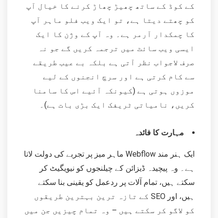
کے کوڈ کے ساتھ چھیڑ چھاڑ کرنے کا خیال آپ
کو چھتے دیتا ہے، تو ایک ویب فلو ماہر آپ
کا چمکدار آرمر ہے۔ وہ آپ کے وژن کا ایک
ایسی ویب سائٹ میں ترجمہ کریں گے جو نہ
صرف لاجواب نظر آتی ہے بلکہ بے عیب طریقے
سے کام کرتی ہے اور سرچ انجنوں کے لیے
موزوں ہوتی ہے (کیونکہ آئیے اس کا سامنا
کریں، نامیاتی ٹریفک ایک بڑی بات ہے)۔
مہارت کا فائدہ
ایک ہنر مند Webflow ماہر میز پر تجربے کی دولت لاتا
ہے۔ وہ پیچیدہ ڈیزائن کے چیلنجوں کو نیویگیٹ کر
سکتے ہیں، تمام آلات پر ردعمل کو یقینی بنا سکتے
ہیں، اور SEO کے تازہ ترین بہترین طریقوں
کو لاگو کر سکتے ہیں – وہ تمام چیزیں جن میں