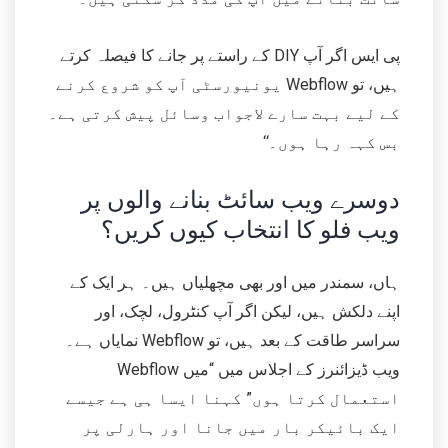
پی ایس اگر آپ DIY کے راستے پر جانے کا فیصلہ کرتے
ہیں، تو Webflow یونیورسٹی آپ کو شروع کرنے
کے لیے بہت سارے لاجواب وسائل پیش کرتی ہے۔
بس کہہ رہا ہوں۔‘‘
دوسرے ویب سائٹ بنانے والوں پر
ویب فلو کا انتخاب کیوں کریں؟
ہاں، سمندر میں اور بھی مچھلیاں ہیں۔ ہر ایک کے
اپنے دلکش ہیں، لیکن اگر آپ کنٹرول، لچک، اور
سراسر طاقت کے بعد ہیں، تو Webflow نمایاں ہے۔
ویب ڈیزائنرز کے اجلاس میں “میں Webflow
استعمال کرتا ہوں” کہنا ایسا ہی ہے جیسے
ایک بائیکر بار میں جانا اور ہارلی پر