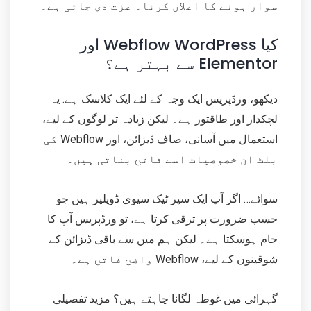
سوار ہونے کا اعلان کرنا۔ عزت دی جاتی ہے۔
کیا Webflow WordPress اور
Elementor سے بہتر ہے؟
دیکھو، ورڈپریس ایک وجہ کے لئے ایک کلاسک ہے. یہ
لچکدار اور طاقتور ہے۔ لیکن زیادہ تر لوگوں کے لیے،
استعمال میں آسانی، صاف ڈیزائن، اور Webflow کی
بلٹ ان خصوصیات اسے فاتح بناتی ہیں۔
سوائے… اگر آپ ایک سپر ٹیک سیوی ڈویلپر ہیں جو
حسب ضرورت پر ترقی کرتا ہے، تو ورڈپریس آپ کا
جام ہوسکتا ہے۔ لیکن ہم میں سے باقی ڈیزائن کے
شوقینوں کے لیے، Webflow واضح فاتح ہے۔
گہرائی میں غوطہ لگانا چاہتے ہیں؟ مزید تفصیلی