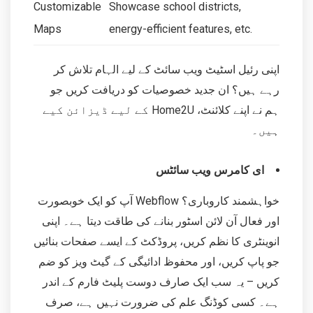
Customizable
Showcase school districts,
Maps
energy-efficient features, etc.
اپنی رئیل اسٹیٹ ویب سائٹ کے لیے الہام تلاش کر
رہے ہیں؟ ان جدید خصوصیات کو دریافت کریں جو
ہم نے اپنے کلائنٹ، Home2U کے لیے ڈیزائن کیے
ہیں۔
ای کامرس ویب سائٹس
خواہشمند کاروباری؟ Webflow آپ کو ایک خوبصورت
اور فعال آن لائن اسٹور بنانے کی طاقت دیتا ہے۔ اپنی
انوینٹری کا نظم کریں، پروڈکٹ کے ایسے صفحات بنائیں
جو پاپ کریں، اور محفوظ ادائیگی کے گیٹ ویز کو ضم
کریں – یہ سب ایک صارف دوست پلیٹ فارم کے اندر
ہے۔ کسی کوڈنگ علم کی ضرورت نہیں ہے، صرف