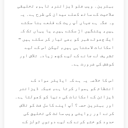
بہترین۔ ویب فلو ڈیزائنر، تاہم، تخلیقی
صلاحیت کے ساتھ کھلے میدان کی طرح ہے۔ یہ
وہ جگہ ہے جہاں آپ ریت کے قلعے بنا سکتے
ہیں، پتنگیں اڑ سکتے ہیں، یا یہاں تک کہ
ایک چھوٹے شہر کو بھی تیار کر سکتے ہیں –
امکانات لامتناہی ہیں، لیکن اس کے لیے
تشریف لے جانے کے لیے کچھ زیادہ تلاش اور
کوشش کی ضرورت ہے۔
اس کا خلاصہ یہ ہے کہ ایڈیٹر مواد کے
انتظام کو ہموار کرتا ہے، جبکہ ڈیزائنر
ڈیزائن کے امکانات کی دنیا کو کھولتا ہے۔
اور بہترین حصہ؟ آپ اپنے کامل فٹ کو تلاش
کرنے اور روایتی ویب سائٹ کی تخلیق کی
حدود کو ختم کرنے کے لیے دونوں ٹولز کے