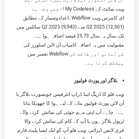
اچھی وجہ ہے! My Codeless ویب سائٹ کے
اعدادوشمار کے مطابق، Webflow ای کامرس ویب
سائٹس میں Q2 2023 (9,943) سے Q2 2025 (12,501)
تک، سال بہ سال 25.73 فیصد اضافہ ہوا ہے۔
مقبولیت میں یہ اضافہ کامیاب آن لائن اسٹورز کی
تعمیر میں Webflow کی آسانی اور طاقت کی
پیشکش کرتا ہے۔
بلاگز اور پورٹ فولیوز
ویب فلو کا ڈریگ اینڈ ڈراپ انٹرفیس خوبصورت بلاگز یا
آن لائن پورٹ فولیوز بنانے کے لیے ہوا کا جھونکا بناتا
ہے۔ چاہے آپ اپنی مہم جوئی کی نمائش کرنے والے
ٹریول بلاگر ہوں یا آپ کے کام کی نمائش کرنے والا
فری لانس ڈیزائنر، ویب فلو آپ کو ایک ایسا پلیٹ فارم