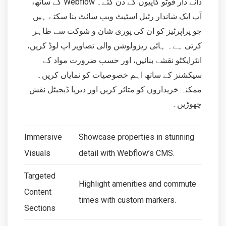
دانے دار فوٹو کاپیوں کے دن گئے۔ Webflow کے ساتھ،
آپ ایک شاندار رئیل اسٹیٹ ویب سائٹ بنا سکتے ہیں
جو پراپرٹیز کو ان کی پوری شان و شوکت سے ظاہر
کرتی ہے۔ ہائی ریزولوشن والی تصاویر اپ لوڈ کریں،
انٹرایکٹو نقشے بنائیں، اور حسب ضرورت مواد کے
سیکشنز کے ساتھ اہم خصوصیات کو نمایاں کریں۔
ممکنہ خریداروں کو متاثر کریں اور دیرپا ڈیجیٹل نقش
چھوڑیں۔
Immersive
Showcase properties in stunning
Visuals
detail with Webflow’s CMS.
Targeted
Highlight amenities and commute
Content
times with custom markers.
Sections