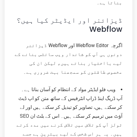
بناتا ہے۔
ڈیزائنر اور ایڈیٹر کیا ہیں؟
Webflow
اگرچہ Webflow Editor اور Webflow ڈیزائنر
دونوں ہی آپ کو شاندار ویب سائٹس بنانے کے
لیے بااختیار بناتے ہیں، لیکن ان کی
مخصوص طاقتوں کو سمجھنا بہت ضروری ہے۔
ویب فلو ایڈیٹر مواد کے انتظام کو آسان بناتا ہے۔
آپ ڈریگ اینڈ ڈراپ انٹرفیس کے ساتھ متن کو اپ ڈیٹ
کر سکتے ہیں، تصاویر کو تبدیل کر سکتے ہیں اور لے
آؤٹ میں ترمیم کر سکتے ہیں۔ اس کے بلٹ ان SEO
ٹولز آپ کو تلاش میں تلاش کرنے میں مدد کرتے
ہیں۔ یہ ہر اس شخص کے لیے بہترین ہے جسے