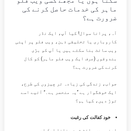
سکتا ہوں یا مجھے کسی ویب فلو
ماہر کی خدمات حاصل کرنے کی
ضرورت ہے؟
آہ، پرانا سوال! کیا آپ، ایک نڈر
کاروباری یا تخلیقی ذہن، ویب فلو پر اپنی
ویب سائٹ بنا سکتے ہیں یا آپ کو بڑی
بندوقوں (عرف ایک ویب فلو ماہر) کو کال
کرنے کی ضرورت ہے؟
جواب، زندگی کی زیادہ تر چیزوں کی طرح،
ایک خوشگوار ہے “یہ منحصر ہے۔” آئیے اسے
توڑ دیں، کیا ہم؟
خود کفالت کی رغبت
اپنی ویب سائٹ خود بنانا ایک ایسی