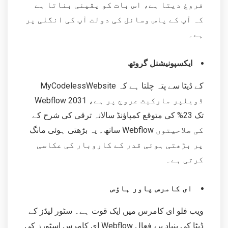
فروغ دیتا ہے، اس بات کو یقینی بناتا ہے
کہ آپ کے پاس وسائل کی دولت آپ کی انگلی پر
ہے۔
ایکسپونیشنل گروتھ
MyCodelessWebsite کے ڈیٹا سے پتہ چلتا ہے کہ
Webflow ڈویلپر مارکیٹ عروج پر ہے، 2031
تک 23% کی متوقع کمپاؤنڈ سالانہ ترقی کی شرح کے
ساتھ۔ یہ بڑھتی ہوئی مانگ Webflow کی صلاحیتوں
پر بڑھتی ہوئی قدر کے کاروبار کی عکاسی
کرتی ہے۔
ای کامرس پاور ہاؤس
ویب فلو ای کامرس میں ایک قوت ہے۔ سٹور لیڈز کے
ڈیٹا کی بنیاد پر، فعال Webflow ای کامرس اسٹورز کی