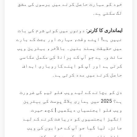
خود کو مہارت حاصل کرنے میں برسوں کی مشق
لگ سکتی ہے۔
ایمانداری کا کارنر:
دونوں میں کوئی شرم کی بات
نہیں ہے! اپنے وقت، مہارت اور بجٹ کے بارے
میں حقیقت پسند بنیں۔ بالآخر، بہترین ویب
سائٹ وہ ہے جو آپ کے برانڈ کی مکمل عکاسی
کرتی ہے اور آپ کو اپنے کاروباری اہداف
حاصل کرنے میں مدد کرتی ہے۔
دن کو بچانے کے لیے ویب فلو ٹیم کی ضرورت
ہے؟ 2025 میں ہماری بلاگ پوسٹ کی بہترین
ویب فلو ایجنسیاں دیکھیں | کچھ حیرت
انگیز ایجنسیوں کو دریافت کرنے کے لیے
جائزہ لیا گیا جو آپ کے خوابوں کی ویب
سائٹ بنانے میں آپ کی مدد کر سکتی ہیں۔