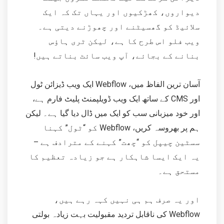
دیواروں، کھڑکیوں اور یہاں تک کہ ایک
سلائیڈ کو گھسیٹنے اور چھوڑنے دیتی ہے۔
ویب فلو اس طرح کا ہے، لیکن ٹری ہاؤس
بنانے کے بجائے، آپ ویب سائٹ بناتے ہیں!
آسان ترین الفاظ میں، Webflow ایک ویب ڈیزائن ٹول
اور CMS کے ساتھ ایک ویب ڈویلپمنٹ پلیٹ فارم ہے،
اور خود میزبانی سب کو ایک میں ڈال دیا گیا ہے۔ لیکن
ہم پر بھروسہ کریں، Webflow کو “ٹول” کہنا
سسٹین چیپل کو “چھت” کہنے کے مترادف ہے –
یہ ایک ایسا شاہکار ہے جو زیادہ تعظیم کا
مستحق ہے۔
اور یہ صرف ہم ہی نہیں کہہ رہے ہیں،
Webflow کی ناقابل تردید مقبولیت بہت زیادہ بولتی