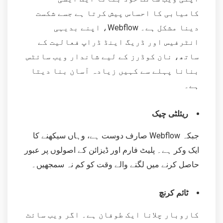
کامیابی کا احساس پیش کرتا ہے جسے شکست
دینا مشکل ہے۔ Webflow، اپنے بدیہی
انٹرفیس اور ڈریگ اینڈ ڈراپ فعالیت کے
ساتھ، نان کوڈرز کے لیے شاندار ویب سائٹس
بنانا پہلے سے کہیں زیادہ آسان بنا دیتا
ہے۔
ریئلٹی چیک
جبکہ Webflow صارف دوست ہے، وہاں سیکھنے کا
ایک وکر ہے۔ پلیٹ فارم اور ڈیزائن کے اصولوں پر عبور
حاصل کرنے میں لگنے والے وقت کو کم نہ سمجھیں۔
ٹائم کرنچ
کاروبار چلانا ایک طوفان ہے۔ اگر ویب سائٹ