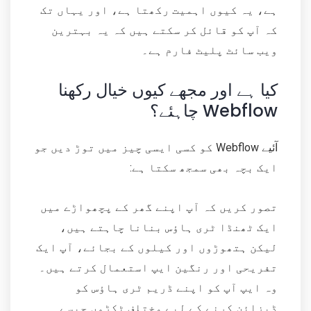
ہے، یہ کیوں اہمیت رکھتا ہے، اور یہاں تک
کہ آپ کو قائل کر سکتے ہیں کہ یہ بہترین
ویب سائٹ پلیٹ فارم ہے۔
کیا ہے اور مجھے کیوں خیال رکھنا
چاہئے؟ Webflow
آئیے Webflow کو کسی ایسی چیز میں توڑ دیں جو
ایک بچہ بھی سمجھ سکتا ہے:
تصور کریں کہ آپ اپنے گھر کے پچھواڑے میں
ایک ٹھنڈا ٹری ہاؤس بنانا چاہتے ہیں،
لیکن ہتھوڑوں اور کیلوں کے بجائے، آپ ایک
تفریحی اور رنگین ایپ استعمال کرتے ہیں۔
وہ ایپ آپ کو اپنے ڈریم ٹری ہاؤس کو
ڈیزائن کرنے کے لیے مختلف ٹکڑوں جیسے