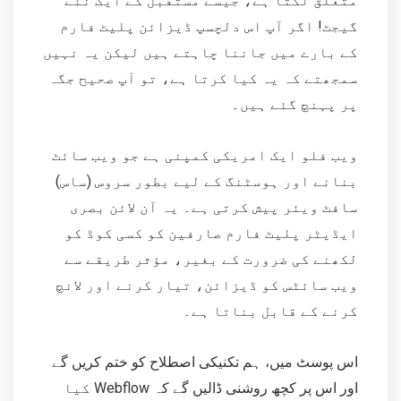
متعلق لگتا ہے، جیسے مستقبل کے ایک نئے
گیجٹ! اگر آپ اس دلچسپ ڈیزائن پلیٹ فارم
کے بارے میں جاننا چاہتے ہیں لیکن یہ نہیں
سمجھتے کہ یہ کیا کرتا ہے، تو آپ صحیح جگہ
پر پہنچ گئے ہیں۔
ویب فلو ایک امریکی کمپنی ہے جو ویب سائٹ
بنانے اور ہوسٹنگ کے لیے بطور سروس (ساس)
سافٹ ویئر پیش کرتی ہے۔ یہ آن لائن بصری
ایڈیٹر پلیٹ فارم صارفین کو کسی کوڈ کو
لکھنے کی ضرورت کے بغیر، مؤثر طریقے سے
ویب سائٹس کو ڈیزائن، تیار کرنے اور لانچ
کرنے کے قابل بناتا ہے۔
اس پوسٹ میں، ہم تکنیکی اصطلاح کو ختم کریں گے
اور اس پر کچھ روشنی ڈالیں گے کہ Webflow کیا