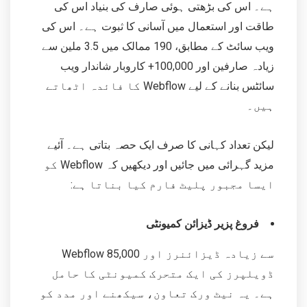
ہے۔ اس کی بڑھتی ہوئی صارف کی بنیاد اس کی
طاقت اور استعمال میں آسانی کا ثبوت ہے۔ اس کی
ویب سائٹ کے مطابق، 190 ممالک میں 3.5 ملین سے
زیادہ صارفین اور 100,000+ کاروبار شاندار ویب
سائٹس بنانے کے لیے Webflow کا فائدہ اٹھاتے
ہیں۔
لیکن تعداد کہانی کا صرف ایک حصہ بتاتی ہے۔ آئیے
مزید گہرائی میں جائیں اور دیکھیں کہ Webflow کو
ایسا مجبور پلیٹ فارم کیا بناتا ہے:
فروغ پزیر ڈیزائن کمیونٹی
Webflow 85,000 سے زیادہ ڈیزائنرز اور
ڈویلپرز کی ایک متحرک کمیونٹی کا حامل
ہے۔ یہ نیٹ ورک تعاون، سیکھنے اور مدد کو