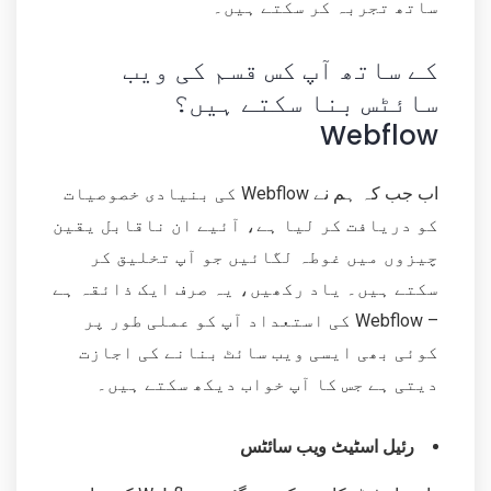
ساتھ تجربہ کر سکتے ہیں۔
کے ساتھ آپ کس قسم کی ویب
سائٹس بنا سکتے ہیں؟
Webflow
اب جب کہ ہم نے Webflow کی بنیادی خصوصیات
کو دریافت کر لیا ہے، آئیے ان ناقابل یقین
چیزوں میں غوطہ لگائیں جو آپ تخلیق کر
سکتے ہیں۔ یاد رکھیں، یہ صرف ایک ذائقہ ہے
– Webflow کی استعداد آپ کو عملی طور پر
کوئی بھی ایسی ویب سائٹ بنانے کی اجازت
دیتی ہے جس کا آپ خواب دیکھ سکتے ہیں۔
رئیل اسٹیٹ ویب سائٹس