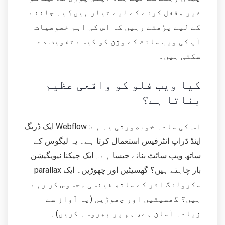
غیر مقفل کرنے کے لیے تیار ہیں؟ یہ جاننے
کے لیے پڑھتے رہیں کہ اس کی اہم خصوصیات
آپ کی ویب سائٹ کے وژن کو کیسے تقویت دے
سکتی ہیں۔
کیا ویب فلو کو واقعی عظیم
بناتا ہے؟
اس کی سادہ خوبصورتی یہ ہے: Webflow ایک ڈریگ
اینڈ ڈراپ انٹرفیس استعمال کرتا ہے۔ یہ لیگوس کے
ساتھ ویب سائٹ بنانے جیسا ہے۔ ایک چیکنا نیویگیشن
بار چاہتے ہیں؟ گھسیٹیں اور چھوڑیں۔ ایک parallax
سکرولنگ اثر کے ساتھ فینسی محسوس کر رہے
ہیں؟ گھسیٹیں اور چھوڑیں (یہ آواز سے
زیادہ آسان ہے، ہم پر بھروسہ کریں)۔