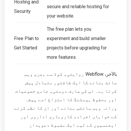
Hosting and
secure and reliable hosting for
Security
your website.
The free plan lets you
Free Plan to
experiment and build smaller
Get Started
projects before upgrading for
more features.
بالآخر، Webflow روایتی، کوڈ سے بھری ویب
سائٹ بنانے کا ایک طاقتور متبادل پیش
کرتا ہے۔ اس کی صارف دوستی، جامع خصوصیات
اور محفوظ ہوسٹنگ کا امتزاج اسے پیشہ
ورانہ ویب سائٹس بنانے اور ان کا نظم کرنے
کے خواہاں افراد، کاروباری اداروں اور
ایجنسیوں کے لیے ایک مضبوط دعویدار