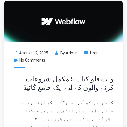
August 12, 2025
By
Admin
Urdu
No Comments
ویب فلو کیا ہے: مکمل شروعات
کرنے والوں کے لیے ایک جامع گائیڈ
کبھی کسی کو “ویب فلو” کا ذکر کرتے ہوئے
سنا ہے اور ان کی آنکھوں میں وہ چمکدار
نظر آتے ہیں؟ یہ مبہم طور پر مستقبل سے