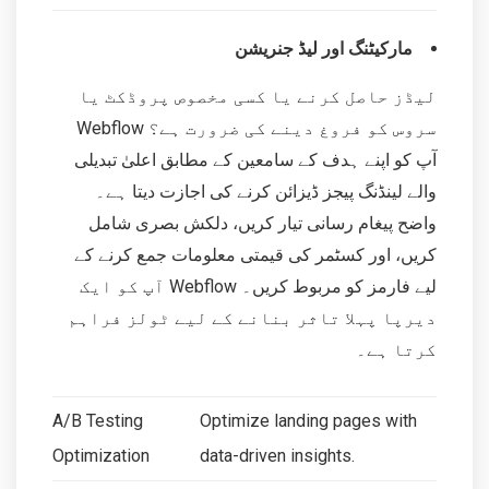
مارکیٹنگ اور لیڈ جنریشن
لیڈز حاصل کرنے یا کسی مخصوص پروڈکٹ یا
سروس کو فروغ دینے کی ضرورت ہے؟ Webflow
آپ کو اپنے ہدف کے سامعین کے مطابق اعلیٰ تبدیلی
والے لینڈنگ پیجز ڈیزائن کرنے کی اجازت دیتا ہے۔
واضح پیغام رسانی تیار کریں، دلکش بصری شامل
کریں، اور کسٹمر کی قیمتی معلومات جمع کرنے کے
لیے فارمز کو مربوط کریں۔ Webflow آپ کو ایک
دیرپا پہلا تاثر بنانے کے لیے ٹولز فراہم
کرتا ہے۔
A/B Testing
Optimize landing pages with
Optimization
data-driven insights.