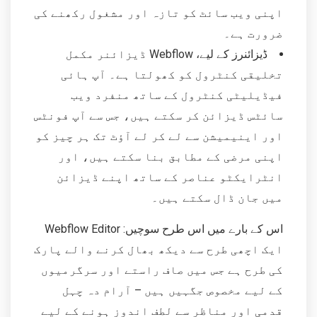
اپنی ویب سائٹ کو تازہ اور مشغول رکھنے کی
ضرورت ہے۔
ڈیزائنرز کے لیے، Webflow ڈیزائنر مکمل
تخلیقی کنٹرول کو کھولتا ہے۔ آپ ہائی
فیڈیلیٹی کنٹرول کے ساتھ منفرد ویب
سائٹس ڈیزائن کر سکتے ہیں، جس سے آپ فونٹس
اور اینیمیشن سے لے کر لے آؤٹ تک ہر چیز کو
اپنی مرضی کے مطابق بنا سکتے ہیں، اور
انٹرایکٹو عناصر کے ساتھ اپنے ڈیزائن
میں جان ڈال سکتے ہیں۔
اس کے بارے میں اس طرح سوچیں: Webflow Editor
ایک اچھی طرح سے دیکھ بھال کرنے والے پارک
کی طرح ہے جس میں صاف راستے اور سرگرمیوں
کے لیے مخصوص جگہیں ہیں – آرام دہ چہل
قدمی اور مناظر سے لطف اندوز ہونے کے لیے