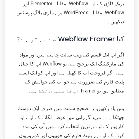
بریک ڈاؤن کے لیے Webflow بمقابلہ Elementor اور
Webflow بمقابلہ WordPress پر ہماری بلاگ پوسٹس
دیکھیں۔
کیا Webflow Framer سے بہتر ہے؟
اگر آپ ایک قسم کی ویب سائٹ چاہتے ہیں اور مواد
کی مارکیٹنگ ایک ترجیح ہے، تو Webflow آپ کا خیال
ہے۔ اگر فروخت آپ کا کھیل ہے اور آپ کو ایک ایسے
پلیٹ فارم کی ضرورت ہے جو آپ کی خواہش کے
مطابق ہو، تو Framer آپ کا سنہری ٹکٹ ہے۔
بس یاد رکھیں، یہ صحیح سمت میں صرف ایک دوستانہ
جھٹکا ہے۔ مزید گہرائی میں غوطہ لگانے کے لیے، اپنے
کاروبار کے لیے بہترین انتخاب کرنے میں آپ کی مدد
کرنے کے لیے ہر پلیٹ فارم کی خوبیوں اور کمزوریوں