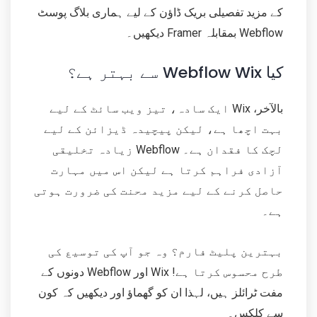
کے مزید تفصیلی بریک ڈاؤن کے لیے ہماری بلاگ پوسٹ
Webflow بمقابلہ Framer دیکھیں۔
کیا Webflow Wix سے بہتر ہے؟
بالآخر، Wix ایک سادہ، تیز ویب سائٹ کے لیے
بہت اچھا ہے، لیکن پیچیدہ ڈیزائن کے لیے
لچک کا فقدان ہے۔ Webflow زیادہ تخلیقی
آزادی فراہم کرتا ہے لیکن اس میں مہارت
حاصل کرنے کے لیے مزید محنت کی ضرورت ہوتی
ہے۔
بہترین پلیٹ فارم؟ وہ جو آپ کی توسیع کی
طرح محسوس کرتا ہے! Wix اور Webflow دونوں کے
مفت ٹرائلز ہیں، لہذا ان کو گھماؤ اور دیکھیں کہ کون
سے کلکس۔