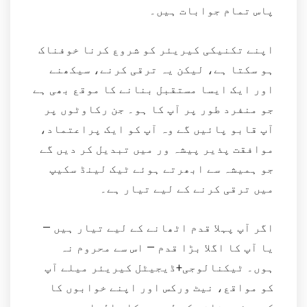
پاس تمام جوابات ہیں۔
اپنے تکنیکی کیریئر کو شروع کرنا خوفناک
ہو سکتا ہے، لیکن یہ ترقی کرنے، سیکھنے
اور ایک ایسا مستقبل بنانے کا موقع بھی ہے
جو منفرد طور پر آپ کا ہو۔ جن رکاوٹوں پر
آپ قابو پائیں گے وہ آپ کو ایک پراعتماد،
موافقت پذیر پیشہ ور میں تبدیل کر دیں گے
جو ہمیشہ سے ابھرتے ہوئے ٹیک لینڈ سکیپ
میں ترقی کرنے کے لیے تیار ہے۔
اگر آپ پہلا قدم اٹھانے کے لیے تیار ہیں —
یا آپ کا اگلا بڑا قدم — اس سے محروم نہ
ہوں۔ ٹیکنالوجی+ڈیجیٹل کیریئر میلے آپ
کو مواقع، نیٹ ورکس اور اپنے خوابوں کا