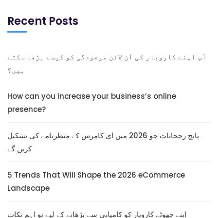
Recent Posts
آپ اپنے کاروبار کی آن لائن موجودگی کو کیسے بڑھا سکتے
ہیں؟
How can you increase your business’s online
presence?
پانچ رجحانات جو 2026 میں ای کامرس کے منظرنامے کی تشکیل
کریں گے
5 Trends That Will Shape the 2026 eCommerce
Landscape
اپنے چھوٹے کاروبار کو کامیابی سے بڑھانے کے لیے نو اہم نکات