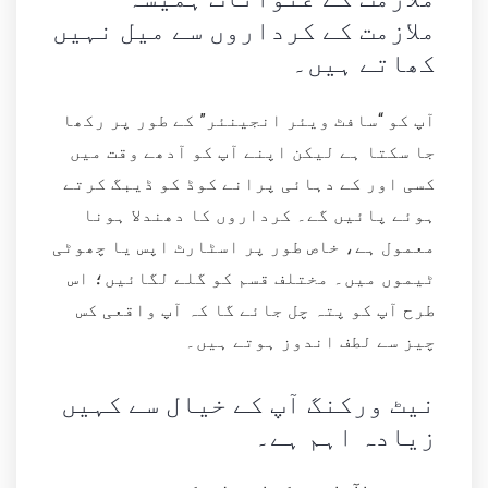
ملازمت کے کرداروں سے میل نہیں
کھاتے ہیں۔
آپ کو “سافٹ ویئر انجینئر” کے طور پر رکھا
جا سکتا ہے لیکن اپنے آپ کو آدھے وقت میں
کسی اور کے دہائی پرانے کوڈ کو ڈیبگ کرتے
ہوئے پائیں گے۔ کرداروں کا دھندلا ہونا
معمول ہے، خاص طور پر اسٹارٹ اپس یا چھوٹی
ٹیموں میں۔ مختلف قسم کو گلے لگائیں؛ اس
طرح آپ کو پتہ چل جائے گا کہ آپ واقعی کس
چیز سے لطف اندوز ہوتے ہیں۔
نیٹ ورکنگ آپ کے خیال سے کہیں
زیادہ اہم ہے۔