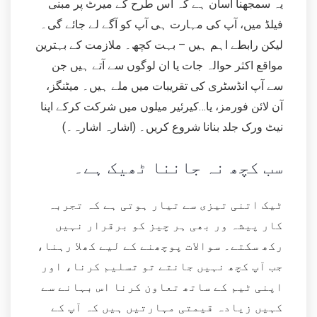
یہ سمجھنا آسان ہے کہ اس طرح کے میرٹ پر مبنی
فیلڈ میں، آپ کی مہارت ہی آپ کو آگے لے جائے گی۔
لیکن رابطے اہم ہیں – بہت کچھ۔ ملازمت کے بہترین
مواقع اکثر حوالہ جات یا ان لوگوں سے آتے ہیں جن
سے آپ انڈسٹری کی تقریبات میں ملے ہیں۔ میٹنگز،
آن لائن فورمز، یا…کیرئیر میلوں میں شرکت کرکے اپنا
نیٹ ورک جلد بنانا شروع کریں۔ (اشارہ اشارہ۔)
سب کچھ نہ جاننا ٹھیک ہے۔
ٹیک اتنی تیزی سے تیار ہوتی ہے کہ تجربہ
کار پیشہ ور بھی ہر چیز کو برقرار نہیں
رکھ سکتے۔ سوالات پوچھنے کے لیے کھلا رہنا،
جب آپ کچھ نہیں جانتے تو تسلیم کرنا، اور
اپنی ٹیم کے ساتھ تعاون کرنا اس بہانے سے
کہیں زیادہ قیمتی مہارتیں ہیں کہ آپ کے