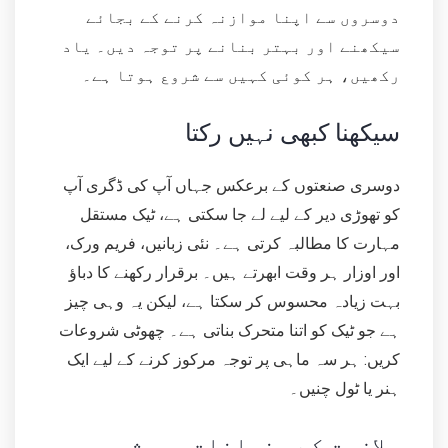
دوسروں سے اپنا موازنہ کرنے کے بجائے
سیکھنے اور بہتر بنانے پر توجہ دیں۔ یاد
رکھیں، ہر کوئی کہیں سے شروع ہوتا ہے۔
سیکھنا کبھی نہیں رکتا
دوسری صنعتوں کے برعکس جہاں آپ کی ڈگری آپ
کو تھوڑی دیر کے لیے لے جا سکتی ہے، ٹیک مستقل
مہارت کا مطالبہ کرتی ہے۔ نئی زبانیں، فریم ورک،
اور اوزار ہر وقت ابھرتے ہیں۔ برقرار رکھنے کا دباؤ
بہت زیادہ محسوس کر سکتا ہے، لیکن یہ وہی چیز
ہے جو ٹیک کو اتنا متحرک بناتی ہے۔ چھوٹی شروعات
کریں: ہر سہ ماہی پر توجہ مرکوز کرنے کے لیے ایک
ہنر یا ٹول چنیں۔
ملازمت کے عنوانات ہمیشہ