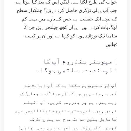
خواب کی طرح لگتا ہے۔ لیکن اس کے بعد کیا ہوتا ہے
جب آپ پہلی نوکری حاصل کرتے ہیں؟ چمکدار سطح
کے نیچے ایک حقیقت ہے جس کے بارے میں بہت کم
لوگ بات کرتے ہیں۔ یہاں کچھ چیلنجز ہیں جن کا
سامنا ٹیک نوزائیدہوں کو کرنا ہے اور ان پر کیسے
جائیں:
امپوسٹر سنڈروم آپ کا
ناپسندیدہ ساتھی ہوگا۔
آپ کو محسوس ہو سکتا ہے کہ آپ ذہانت سے
گھرے ہوئے ہیں جب کہ آپ صرف “اسے جعلی” کر
رہے ہیں۔ ہم پر بھروسہ کریں، آپ اکیلے
نہیں ہیں۔ امپوسٹر سنڈروم ٹیکنالوجی میں
ناقابل یقین حد تک عام ہے یہاں تک کہ
تجربہ کار پیشہ ور افراد میں بھی۔ چابی؟