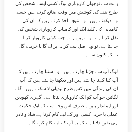
بہت سے نوجوان کاروباری لوگ کسی ایسے شخص کی
طرح بننے کی کوشش میں وقت ضائع کرتے ہیں جسے
وہ دیکھتے ہیں۔ وہ نتیجہ اخذ کرتے ہیں کہ ان کی
کامیابی کی کلید ایک اور کامیاب کاروباری شخص کی
نقل کرنا ہے۔ یہ نہیں ہے۔ جب کوئی کاروبار کرنا
چاہتا ہے، تو وہ اصل سے کرایہ پر لے گا یا خریدے گا،
نہ کہ کلون سے۔
لوگ آپ سے جڑنا چاہتے ہیں۔ وہ سننا چاہتے ہیں کہ
آپ کیا کہنا چاہتے ہیں اور دیکھنا چاہتے ہیں کہ آپ
ان کی زندگی میں کس طرح تبدیلی لا سکتے ہیں۔ گلے
لگائیں جو آپ کو ایک کاروباری بناتا ہے۔ گہری کھودیں
اور ایماندار بنیں۔ صرف اس وجہ سے کہ ایک حکمت
عملی یا حربہ کسی اور کے لیے کام کرتا ہے شاذ و نادر
ہی یقین دلاتا ہے کہ یہ آپ کے لیے کام کرے گا۔