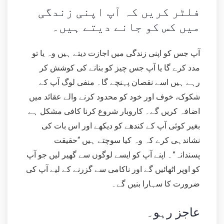
فلٹر کریں کہ آپ اپنی زندگی
میں کس کو جانے دیتے ہیں۔
آپ جس کو اپنی زندگی میں اجازت دیتے ہیں وہ یا تو
مدد کرے گا یا آپ جس چیز کو بنانے کی کوشش کر
رہے ہیں اسے نقصان پہنچے گا۔ منفی لوگ آپ کے
شکوک، خوف اور خود کو محدود کرنے والے عقائد میں
اضافہ کریں گے۔ کاروبار شروع کرنا کافی مشکل ہے
بغیر کوئی آپ کے کندھے کو دیکھے اور اس بات کی
نشاندہی کرے کہ وہ کیا سوچتے ہیں “حقیقت
پسندانہ”۔ اپنے آپ کو ایسے لوگوں سے گھیر لیں جو آپ
کو اوپر اٹھائیں گے اور ناکامی سے گزرنے کے لیے آپ کی
ضرورت کا سہارا بنیں گے۔
عاجز رہو۔