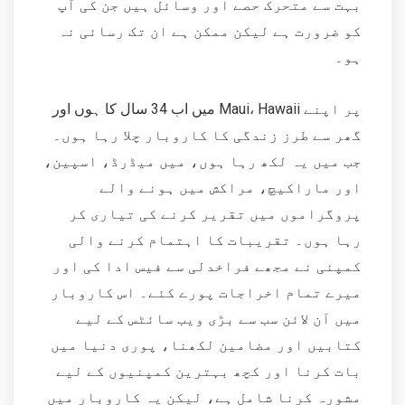
بہت سے متحرک حصے اور وسائل ہیں جن کی آپ
کو ضرورت ہے لیکن ممکن ہے ان تک رسائی نہ
ہو۔
میں اب 34 سال کا ہوں اور Maui، Hawaii پر اپنے
گھر سے طرز زندگی کا کاروبار چلا رہا ہوں۔
جب میں یہ لکھ رہا ہوں، میں میڈرڈ، اسپین،
اور ماراکیچ، مراکش میں ہونے والے
پروگراموں میں تقریر کرنے کی تیاری کر
رہا ہوں۔ تقریبات کا اہتمام کرنے والی
کمپنی نے مجھے فراخدلی سے فیس ادا کی اور
میرے تمام اخراجات پورے کئے۔ اس کاروبار
میں آن لائن سب سے بڑی ویب سائٹس کے لیے
کتابیں اور مضامین لکھنا، پوری دنیا میں
بات کرنا اور کچھ بہترین کمپنیوں کے لیے
مشورہ کرنا شامل ہے، لیکن یہ کاروبار میں