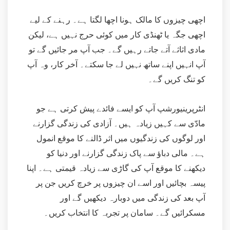
اچھی چیزوں کا مالک ہونا اچھا لگتا ہے۔ رہنے کے لیے
اچھی جگہ یا ٹھنڈی کار میں کوئی حرج نہیں ہے، لیکن
مادی اثاثے آتے جاتے رہیں گے۔ جب آپ مر جائیں گے تو
آپ انہیں اپنے ساتھ نہیں لے جا سکتے۔ آخر کار، وہ آپ
کو تنگ کریں گے۔
انٹرپرینیورشپ آپ کو ایسے فائدے پیش کرتی ہے جو
مادّی سے کہیں زیادہ ہیں۔ آزادی کی زندگی گزارنے
اور لوگوں کی زندگیوں میں اثر ڈالنے کا موقع انمول
ہے۔ مالی دباؤ سے پاک زندگی گزارنے اور دنیا کو
دیکھنے کا موقع آپ کی گاڑی سے زیادہ قیمتی ہے۔ اپنا
پیسہ بچائیں اور اسے ان چیزوں پر خرچ کریں جن پر
آپ بعد کی زندگی میں دوبارہ دیکھیں گے اور
مسکرائیں گے۔ سامان پر تجربہ کا انتخاب کریں۔