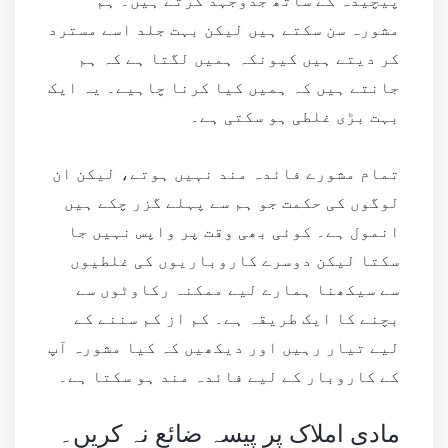
پیچیدہ کے ساتھ جدوجہد کرتے ہیں۔ ہم
مشورہ سن سکتے ہیں لیکن بہت جلد اسے مسترد
کر دیتے ہیں کیونکہ ہمیں لگتا ہے کہ ہم
جانتے ہیں کہ ہمیں کیا کرنا چاہیے۔ یہ ایک
بہت بڑی غلطی ہو سکتی ہے۔
تمام مشورے فائدہ مند نہیں ہوتے، لیکن ان
لوگوں کی حکمت جو ہم سے پہلے گزر چکے ہیں
انمول ہے۔ کوئی بھی وقت پر واپس نہیں جا
سکتا لیکن دوسرے کاروباریوں کی غلطیوں
سے سیکھنا ہمارے لیے ممکنہ رکاوٹوں سے
بچنے کا ایک طریقہ ہے۔ کم از کم سننے کے
لیے تیار رہیں اور دیکھیں کہ کیا مشورہ آپ
کے کاروبار کے لیے فائدہ مند ہو سکتا ہے۔
مادی املاک پر پیسہ ضائع نہ کریں۔