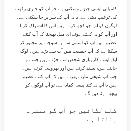
کامیابی ایسی چیز ہوسکتی ہے جو آپ کو جاری رکھنے
کی ترغیب دیتی ہے، یا یہ آپ کے سر پر جا سکتی ہے۔
لوگوں کو آپ جو کچھ کرتے ہیں اس کا اشتراک کرنا
اور آپ کو یہ کہتے ہوئے ای میل بھیجنا کہ آپ کتنے
عظیم ہیں آپ کو آسانی سے یہ سوچنے پر مجبور کر
سکتا ہے کہ آپ حقیقت میں آپ سے بڑے ہیں۔ لوگ
ایک ایسے کاروباری شخص سے جڑتے ہیں جسے وہ
جانتے ہیں، پسند کرتے ہیں اور بھروسہ کرتے ہیں۔
جب آپ شیخی مارتے پھرتے ہیں کہ آپ کتنے عظیم
ہیں یا آپ نے کتنا پیسہ کمایا ہے، تو آپ لوگوں کو
پیچھے ہٹا دیں گے۔
گلے لگائیں جو آپ کو منفرد
بناتا ہے۔