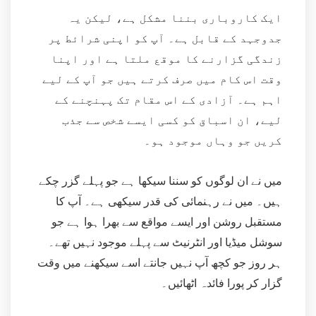
ایک کاروباری بننا مشکل ہے، لیکن یہ
جدوجہد کے قابل ہے۔ آپ کو اپنی شرائط پر
زندگی گزارنے کا موقع ملتا ہے اور اپنا
وقت اس کام میں صرف کرتے ہیں جو آپ کے لیے
اہم ہے۔ آزادی کے اس مقام تک پہنچنے کے
لیے، ان اسباق کو کسی ایسے شخص سے جذب
کریں جو وہاں موجود ہو۔
میں نے ان لوگوں کو سننا سیکھا ہے جو پہلے گزر چکے
ہیں۔ میں نے رہنمائی کی قدر سیکھی ہے۔ آپ کا
مستقبل روشن اور ایسے مواقع سے بھرا ہوا ہے جو
سوشل میڈیا اور انٹرنیٹ سے پہلے موجود نہیں تھے۔
ہر روز جو کچھ آپ نہیں جانتے اسے سیکھنے میں وقت
گزار کر پورا فائدہ اٹھائیں۔