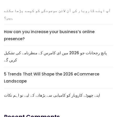
آپ اپنے کاروبار کی آن لائن موجودگی کو کیسے بڑھا سکتے
ہیں؟
How can you increase your business’s online
presence?
پانچ رجحانات جو 2026 میں ای کامرس کے منظرنامے کی تشکیل
کریں گے
5 Trends That Will Shape the 2026 eCommerce
Landscape
اپنے چھوٹے کاروبار کو کامیابی سے بڑھانے کے لیے نو اہم نکات