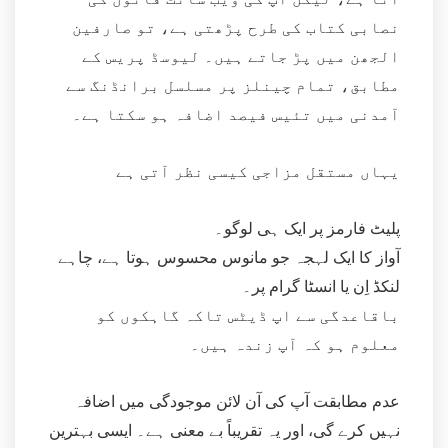
نصابی کتاب کی طرح پڑھتی ہے، تو صارفین
الجھن میں پڑ جاتے ہیں۔ لیوسڈ پریس کے
مطابق، تمام چینلز پر مسلسل برانڈنگ سے
آمدنی میں تئیس فیصد اضافہ ہو سکتا ہے۔
یہاں مستقل مزاجی کیسی نظر آتی ہے
پلیٹ فارمز پر ایک ہی لوگو۔
آواز کا ایک لہجہ جو مانوس محسوس ہوتا ہے، چاہے
لنکڈ اِن یا انسٹا گرام پر۔
باقاعدگی سے اپ ڈیٹس تاکہ گاہکوں کو
معلوم ہو کہ آپ زندہ ہیں۔
عدم مطابقت آپ کی آن لائن موجودگی میں اضافہ
نہیں کرے گی، اور یہ تقریباً بے معنی ہے۔ ایسی بہترین