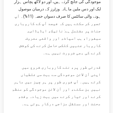
موجودگی کی جانچ کرتے ہیں، اور دو لاکھ پچاس ہزار
ایک اور دس ملین ماہانہ وزٹرز کے درمیان موصول
ہونے والی سائٹس کا صرف دسواں حصہ (11%)۔ آپ
تصور کر سکتے ہیں کہ فیصد آپ کے کاروباری
جنات پر مشتمل ہے: نائیک، ایڈیڈاس،
سیفورا، ہب اسپاٹ، اور واقعی معروف
کاروبار جنہیں کلکس حاصل کرنے کی کوشش
کرنے کی بھی ضرورت نہیں ہے۔
قدرتی طور پر، نئے کاروباری شروع میں
اپنی آن لائن موجودگی سے بہت سی غلطیاں
کرتے ہیں۔ آپ فوری طور پر ہر چیز میں ماہر
نہیں بن سکتے، اور آن لائن موجودگی کو منظم
کرنے اور تیار کرنے میں بہت زیادہ وقت،
محنت اور مستقل مزاجی درکار ہوتی ہے۔