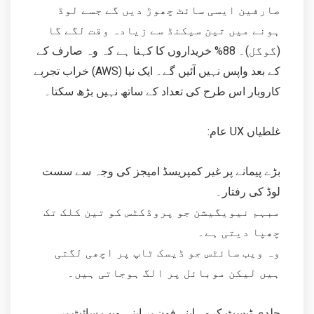
صارفین ایسی سائٹ چھوڑ دیں گے جسے لوڈ
ہونے میں تین سیکنڈ سے زیادہ وقت لگے گا
(گوگل)۔ 88% خریداروں کا کہنا ہے کہ وہ صارف کے
خراب تجربے (AWS) کے بعد واپس نہیں آئیں گے۔ ایک نیا
کاروبار اس طرح کی تعداد کے ساتھ نہیں بڑھ سکتا۔
:عام UX غلطیاں
بڑے پیمانے پر غیر کمپریسڈ امیجز کی وجہ سے سست
لوڈ کی رفتار۔
مبہم نیویگیشن جو پروڈکٹس کو تین کلک تک
چھپا دیتی ہے۔
وہ ویب سائٹس جو ڈیسک ٹاپ پر اچھی لگتی
ہیں لیکن موبائل پر الگ ہوجاتی ہیں۔
جلدی ٹیسٹ کرو۔ اپنے فون پر اپنی ویب سائٹ پر