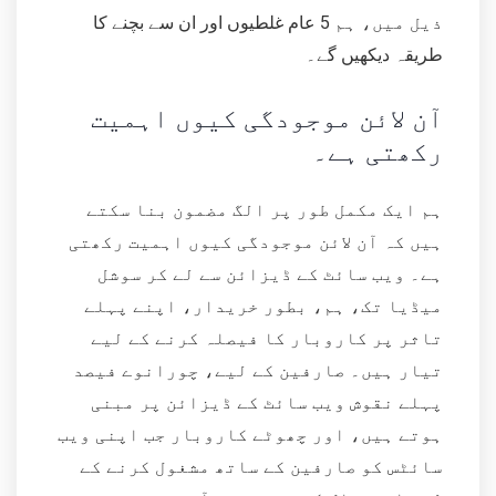
ذیل میں، ہم 5 عام غلطیوں اور ان سے بچنے کا
طریقہ دیکھیں گے۔
آن لائن موجودگی کیوں اہمیت
رکھتی ہے۔
ہم ایک مکمل طور پر الگ مضمون بنا سکتے
ہیں کہ آن لائن موجودگی کیوں اہمیت رکھتی
ہے۔ ویب سائٹ کے ڈیزائن سے لے کر سوشل
میڈیا تک، ہم، بطور خریدار، اپنے پہلے
تاثر پر کاروبار کا فیصلہ کرنے کے لیے
تیار ہیں۔ صارفین کے لیے، چورانوے فیصد
پہلے نقوش ویب سائٹ کے ڈیزائن پر مبنی
ہوتے ہیں، اور چھوٹے کاروبار جب اپنی ویب
سائٹس کو صارفین کے ساتھ مشغول کرنے کے