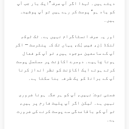
دیتے ہیں۔ لہذا اگر آپ صرف “ایک بار جب آپ
کو یاد ہو” پوسٹ کر رہے ہیں تو آپ پوشیدہ
ہیں۔
اور یہ صرف انسٹاگرام نہیں ہے۔ ٹک ٹوک،
لنکڈ اِن، فیس بُک، یہاں تک کہ پنٹرسٹ — اگر
آپ کے سامعین موجود ہیں، تو آپ کو فعال
ہونا چاہیے۔ دوسرے اکاؤنٹ پر مسلسل پوسٹ
کرتے ہوئے ایک اکاؤنٹ کو نظر انداز کرنا
آپ کے برانڈ کو یک طرفہ بنا سکتا ہے۔
ضمنی نوٹ: نہیں، آپ کو ہر جگہ ہونا ضروری
نہیں ہے۔ لیکن اگر آپ پلیٹ فارم پر ہیں،
تو آپ کو باقاعدگی سے پوسٹ کرنے کی ضرورت
ہے۔