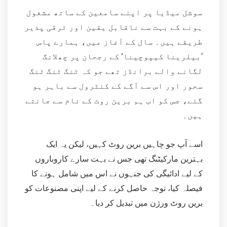
سوشل میڈیا پر اپنے سامعین کے ساتھ مشغول
ہونے کے بہت سے ناقابل یقین اور ترقی پذیر
طریقے ہیں۔ سال کے آغاز میں، ہمارے پاس
‘بیلرینا کیپوچینا’ کے رجحان پر چھلانگ
لگانے والے برانڈز تھے جو کہ ٹنگ ٹنگ ٹنگ
سحور اور اس سے آگے کے کنٹرول سے باہر ہو
گئے، جس کو اب ہم برین روٹ کے نام سے جانتے
ہیں۔
اسے آپ جو چاہیں برین روٹ کہیں، لیکن یہ ایک
بہترین مارکیٹنگ تھی جس نے بہت سارے کاروباروں
کے لیے ادائیگی کی جنہوں نے اس میں شامل ہونے کا
فیصلہ کیا، توجہ حاصل کرنے کے لیے اپنی مصنوعات کو
برین روٹ ورژن میں تبدیل کر دیا۔