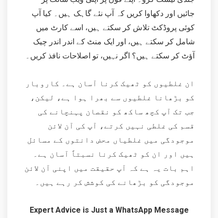
جائیں اور دکھاوا کریں کہ آپ نئے گاہک ہیں۔ کیا آپ
کوئی پروڈکٹ تلاش کر سکتے ہیں، اسے کارٹ میں
شامل کر سکتے ہیں، اور ایک منٹ کے اندر اندر چیک
آؤٹ کر سکتے ہیں؟ اگر نہیں، تو اصلاحات نافذ کریں۔
ان غلطیوں کو ٹھیک کرنا آسان ہے۔ کاروبار
کو بڑھانا غلطیوں سے بھرا ہوا ہے، لیکن،
جب تک آپ کچھ ساکھ کو نقصان پہنچانے کی
قسم کی غلطی نہیں کرتے، آپ کی آن لائن
موجودگی میں غلطیاں محض دانتوں کے مسائل
ہیں اور ان کو ٹھیک کرنا نسبتاً آسان ہے۔
اہم بات یہ ہے کہ آپ حقیقت میں اپنی آن لائن
موجودگی کو بڑھانے کی کوشش کر رہے ہیں۔
Expert Advice is Just a WhatsApp Message