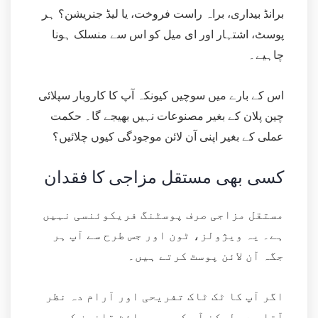
برانڈ بیداری، براہ راست فروخت، یا لیڈ جنریشن؟ ہر
پوسٹ، اشتہار اور ای میل کو اس سے منسلک ہونا
چاہیے۔
اس کے بارے میں سوچیں کیونکہ آپ کا کاروبار سپلائی
چین پلان کے بغیر مصنوعات نہیں بھیجے گا۔ حکمت
عملی کے بغیر اپنی آن لائن موجودگی کیوں چلائیں؟
کسی بھی مستقل مزاجی کا فقدان
مستقل مزاجی صرف پوسٹنگ فریکوئنسی نہیں
ہے۔ یہ ویژولز، ٹون اور جس طرح سے آپ ہر
جگہ آن لائن پوسٹ کرتے ہیں۔
اگر آپ کا ٹک ٹاک تفریحی اور آرام دہ نظر
آتا ہے، لیکن آپ کی ویب سائٹ قانون کی