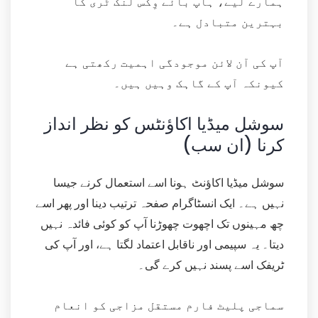
ہمارے لیے، ہاپ بائے وِکس لنک ٹری کا
بہترین متبادل ہے۔
آپ کی آن لائن موجودگی اہمیت رکھتی ہے
کیونکہ آپ کے گاہک وہیں ہیں۔
سوشل میڈیا اکاؤنٹس کو نظر انداز
کرنا (ان سب)
سوشل میڈیا اکاؤنٹ ہونا اسے استعمال کرنے جیسا
نہیں ہے۔ ایک انسٹاگرام صفحہ ترتیب دینا اور پھر اسے
چھ مہینوں تک اچھوت چھوڑنا آپ کو کوئی فائدہ نہیں
دیتا۔ یہ سپیمی اور ناقابل اعتماد لگتا ہے، اور آپ کی
ٹریفک اسے پسند نہیں کرے گی۔
سماجی پلیٹ فارم مستقل مزاجی کو انعام