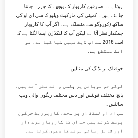
ہوتا ہے۔ صارفین کاروبار کے پیچھے کا چہرہ جاننا
چاہتے ہیں۔ کمپنی کی مارکیٹ ویلیو کا سی ای او کی
ساکھ (کوروگو سے منسلک ہے۔ اگر آپ کا کاروبار
چمکدار نظر آتا ہے لیکن آپ کا لنکڈ اِن ایسا لگتا ہے کہ
اسے 2018 سے اپ ڈیٹ نہیں کیا گیا ہے، تو
ایک منقطع ہے۔
خوفناک برانڈنگ کی مثالیں
لوگو جو موبائل پر پکسل والے نظر آتے ہیں۔
پانچ مختلف فونٹس اور دس مختلف رنگوں والی ویب
سائٹس۔
سی ای او لنکڈ اِن پر سخت، کارپوریٹ جرگون
پوسٹ کرتے ہیں جب ان کا کاروبار مزے دار
اور قابل رسائی ہونے کا دعوی کرتا ہے۔