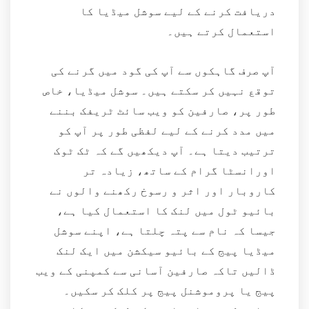
دریافت کرنے کے لیے سوشل میڈیا کا
استعمال کرتے ہیں۔
آپ صرف گاہکوں سے آپ کی گود میں گرنے کی
توقع نہیں کر سکتے ہیں۔ سوشل میڈیا، خاص
طور پر، صارفین کو ویب سائٹ ٹریفک بننے
میں مدد کرنے کے لیے لفظی طور پر آپ کو
ترتیب دیتا ہے۔ آپ دیکھیں گے کہ ٹک ٹوک
اورانسٹا گرام کے ساتھ، زیادہ تر
کاروبار اور اثر و رسوخ رکھنے والوں نے
بائیو ٹول میں لنک کا استعمال کیا ہے،
جیسا کہ نام سے پتہ چلتا ہے، اپنے سوشل
میڈیا پیج کے بائیو سیکشن میں ایک لنک
ڈالیں تاکہ صارفین آسانی سے کمپنی کے ویب
پیج یا پروموشنل پیج پر کلک کر سکیں۔