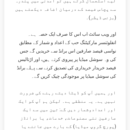
لیے استعمال کرتے ہیں تو آمدنی میں پندرہ
سے پچاس فیصد کے درمیان اضافہ دیکھتے ہیں
(بزنس ڈیشَر)۔
اور ویب سائٹ اب اس کا صرف ایک حصہ ہے۔
انفلوئنسر مارکیٹنگ حب کے اعداد و شمار کے مطابق
نواسی فیصد صارفین اس برانڈ سے خریدیں گے جس
کی وہ سوشل میڈیا پر پیروی کرتے ہیں، اور اڑتالیس
فیصد خریدار خریداری کی تصدیق کرنے سے پہلے برانڈ
کی سوشل میڈیا پر موجودگی چیک کریں گے۔
اور ہمیں آپ کو ڈیٹا دیتے رہنے کی ضرورت
نہیں ہے۔ یہ منطقی ہے۔ لیکن ہم آپ کو ایک
اور اعدادوشمار دیں گے: تین میں سے ایک
صارفین نئی مصنوعات، خدمات، یا برانڈز
(پورچ گروپ میڈیا) کے بارے میں جاننے یا