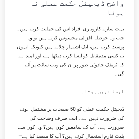
واضح ڈیجیٹل حکمت عملی نہ
ہونا
بہت سارے کاروباری افراد اس کی حمایت کرتے ہیں۔
جب وہ حوصلہ افزائی محسوس کرتے ہیں تو وہ
پوسٹ کرتے ہیں، ایک اشتہار چلاتے ہیں کیونکہ انہوں
نے کسی مدمقابل کو ایسا کرتے دیکھا ہے، اور امید ہے
کہ ٹریفک جادوئی طور پر ان کی ویب سائٹ پر آئے
گی۔
ایسا نہیں ہوتا۔
ڈیجیٹل حکمت عملی کو 50 صفحات پر مشتمل ہونے
کی ضرورت نہیں ہے۔ اسے صرف وضاحت کی
ضرورت ہے۔ آپ کے سامعین کون ہیں؟ وہ کون سے
پلیٹ فارم استعمال کرتے ہیں؟ آپ کا مقصد کیا ہے—