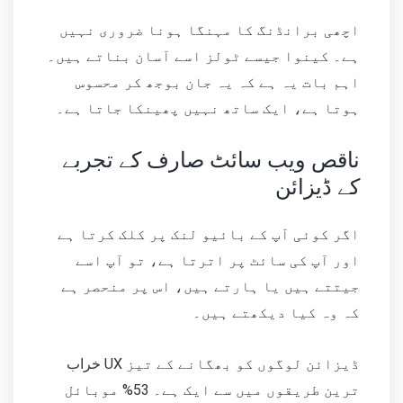
اچھی برانڈنگ کا مہنگا ہونا ضروری نہیں
ہے۔ کینوا جیسے ٹولز اسے آسان بناتے ہیں۔
اہم بات یہ ہے کہ یہ جان بوجھ کر محسوس
ہوتا ہے، ایک ساتھ نہیں پھینکا جاتا ہے۔
ناقص ویب سائٹ صارف کے تجربے
کے ڈیزائن
اگر کوئی آپ کے بائیو لنک پر کلک کرتا ہے
اور آپ کی سائٹ پر اترتا ہے، تو آپ اسے
جیتتے ہیں یا ہارتے ہیں، اس پر منحصر ہے
کہ وہ کیا دیکھتے ہیں۔
خراب UX ڈیزائن لوگوں کو بھگانے کے تیز
ترین طریقوں میں سے ایک ہے۔ 53% موبائل