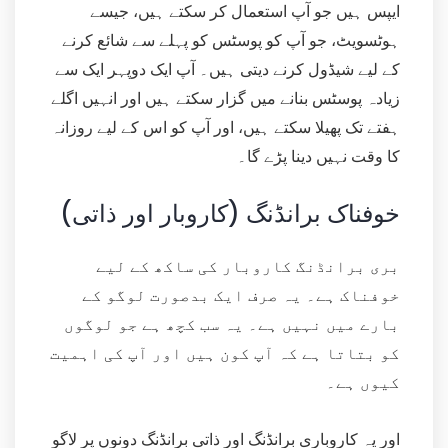
ایپس ہیں جو آپ استعمال کر سکتے ہیں، جیسے
ہوٹسویٹ، جو آپ کو پوسٹس کو پہلے سے شائع کرنے
کے لیے شیڈول کرنے دیتی ہیں۔ آپ ایک دوپہر ایک سے
زیادہ پوسٹس بنانے میں گزار سکتے ہیں اور انہیں اگلے
ہفتے تک پھیلا سکتے ہیں، اور آپ کو اس کے لیے روزانہ
کا وقت نہیں دینا پڑے گا۔
خوفناک برانڈنگ (کاروبار اور ذاتی)
بری برانڈنگ کاروبار کی ساکھ کے لیے
خوفناک ہے۔ یہ صرف ایک بدصورت لوگو کے
بارے میں نہیں ہے۔ یہ سب کچھ ہے جو لوگوں
کو بتاتا ہے کہ آپ کون ہیں اور آپ کی اہمیت
کیوں ہے۔
اور یہ کاروباری برانڈنگ اور ذاتی برانڈنگ دونوں پر لاگو