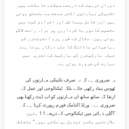
دوران تربیت کے ذریعے سیکھے جا سکتے ہیں۔
تکنیکی مہارتیں اکثر صنعت سے متعلق ہوتی
ہیں اور قابل پیمائش اور افرادی قوت میں
مخصوص کاموں یا کرداروں پر براہ راست لاگو
ہوتی ہیں۔ مثال کے طور پر، انجینئرز کو
ریاضیاتی ماڈلنگ کا علم درکار ہوتا ہے،
جبکہ مارکیٹرز کو مارکیٹ کے تجزیہ میں
مہارت کی ضرورت ہوتی ہے۔
یہ ضروری ہے کہ نہ صرف تکنیکی مہارتوں کی
ٹھوس بنیاد رکھی جائے، بلکہ ٹیکنالوجی اور عمل کے
ارتقا کے ساتھ ساتھ ان مہارتوں کو اپ ڈیٹ رکھنا بھی
ضروری ہے۔ ورلڈ اکنامک فورم رپورٹ کرتا ہے کہ
“اگلی دہائی میں ٹیکنالوجی کے ذریعے 1.1 بلین
ملازمتیں یکسر تبدیل ہو سکتی ہیں۔” متعلقہ