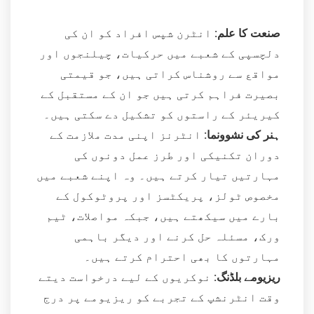
صنعت کا علم:
انٹرن شپس افراد کو ان کی
دلچسپی کے شعبے میں حرکیات، چیلنجوں اور
مواقع سے روشناس کراتی ہیں، جو قیمتی
بصیرت فراہم کرتی ہیں جو ان کے مستقبل کے
کیریئر کے راستوں کو تشکیل دے سکتی ہیں۔
ہنر کی نشوونما:
انٹرنز اپنی مدت ملازمت کے
دوران تکنیکی اور طرز عمل دونوں کی
مہارتیں تیار کرتے ہیں۔ وہ اپنے شعبے میں
مخصوص ٹولز، پریکٹسز اور پروٹوکول کے
بارے میں سیکھتے ہیں، جبکہ مواصلات، ٹیم
ورک، مسئلہ حل کرنے اور دیگر باہمی
مہارتوں کا بھی احترام کرتے ہیں۔
ریزیومے بلڈنگ:
نوکریوں کے لیے درخواست دیتے
وقت انٹرنشپ کے تجربے کو ریزیومے پر درج