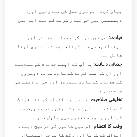
:یہاں کچھ اہم طرز عمل کی مہارتیں اور
ذہنیتیں ہیں جو تیار کرنے کے لیے اہم ہیں
قیادت:
اس میں ٹیم کی حوصلہ افزائی اور
رہنمائی، فیصلے کرنا، اور ذمہ داری لینا
شامل ہے۔
جذباتی ذہانت:
یہ آپ کے اپنے جذبات کو سمجھنے
اور ان کا نظم کرنے کے ساتھ ساتھ دوسروں
کے جذبات کے ساتھ ہمدردی اور جواب دینے کی
صلاحیت ہے
تخلیقی صلاحیت:
یہ مہارت افراد کو نئے خیالات
کے ساتھ آنے کی اجازت دیتی ہے، جو بہت سے
کرداروں اور صنعتوں میں قابل قدر ہے۔
وقت کا انتظام:
اس میں کاموں کو ترجیح دینا،
اہداف طے کرنا اور وقت کا موثر استعمال