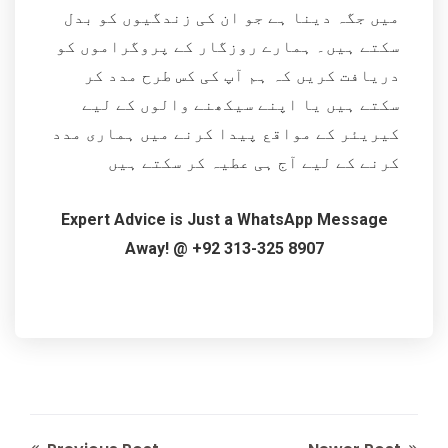
میں جگہ دینا ہے جو ان کی زندگیوں کو بدل
سکتے ہیں۔ ہمارے روزگار کے پروگراموں کو
دریافت کریں کہ ہم آپ کی کس طرح مدد کر
سکتے ہیں یا اپنے سیکھنے والوں کے لیے
کیریئر کے مواقع پیدا کرنے میں ہماری مدد
کرنے کے لیے آج ہی عطیہ کر سکتے ہیں
Expert Advice is Just a WhatsApp Message
Away! @ +92 313-325 8907