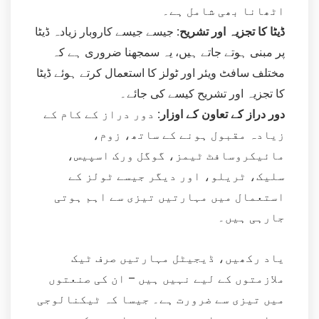
اٹھانا بھی شامل ہے۔
ڈیٹا کا تجزیہ اور تشریح:
جیسے جیسے کاروبار زیادہ ڈیٹا
پر مبنی ہوتے جاتے ہیں، یہ سمجھنا ضروری ہے کہ
مختلف سافٹ ویئر اور ٹولز کا استعمال کرتے ہوئے ڈیٹا
کا تجزیہ اور تشریح کیسے کی جائے۔
دور دراز کے تعاون کے اوزار:
دور دراز کے کام کے
زیادہ مقبول ہونے کے ساتھ، زوم،
مائیکروسافٹ ٹیمز، گوگل ورک اسپیس،
سلیک، ٹریلو، اور دیگر جیسے ٹولز کے
استعمال میں مہارتیں تیزی سے اہم ہوتی
جارہی ہیں۔
یاد رکھیں، ڈیجیٹل مہارتیں صرف ٹیک
ملازمتوں کے لیے نہیں ہیں – ان کی صنعتوں
میں تیزی سے ضرورت ہے۔ جیسا کہ ٹیکنالوجی