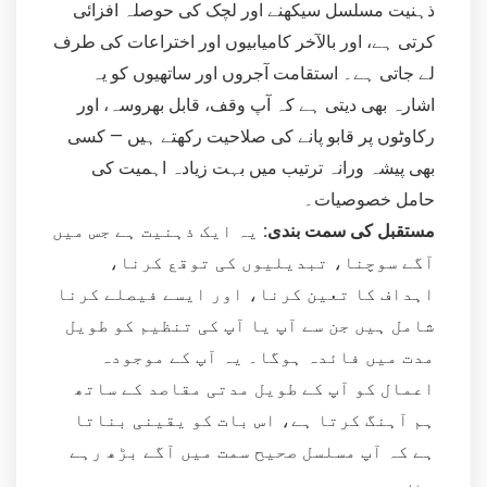
ذہنیت مسلسل سیکھنے اور لچک کی حوصلہ افزائی
کرتی ہے، اور بالآخر کامیابیوں اور اختراعات کی طرف
لے جاتی ہے۔ استقامت آجروں اور ساتھیوں کو یہ
اشارہ بھی دیتی ہے کہ آپ وقف، قابل بھروسہ، اور
رکاوٹوں پر قابو پانے کی صلاحیت رکھتے ہیں — کسی
بھی پیشہ ورانہ ترتیب میں بہت زیادہ اہمیت کی
حامل خصوصیات۔
مستقبل کی سمت بندی:
یہ ایک ذہنیت ہے جس میں
آگے سوچنا، تبدیلیوں کی توقع کرنا،
اہداف کا تعین کرنا، اور ایسے فیصلے کرنا
شامل ہیں جن سے آپ یا آپ کی تنظیم کو طویل
مدت میں فائدہ ہوگا۔ یہ آپ کے موجودہ
اعمال کو آپ کے طویل مدتی مقاصد کے ساتھ
ہم آہنگ کرتا ہے، اس بات کو یقینی بناتا
ہے کہ آپ مسلسل صحیح سمت میں آگے بڑھ رہے
ہیں۔