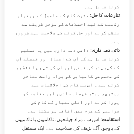
کرنا شامل ہے۔
تنازعات کا حل:
مثبت کام کے ماحول کو برقرار
رکھنے کے لیے اختلافات کو مؤثر طریقے سے
منظم کرنے اور حل کرنے کی صلاحیت بہت ضروری
ہے۔
ذاتی ذمہ داری:
ذاتی ذمہ داری میں یہ تسلیم
کرنا شامل ہے کہ آپ کے اعمال اور فیصلے آپ
کے کیریئر کی ترقی اور آپ کی ٹیم یا تنظیم
کی مجموعی کامیابی کو براہ راست متاثر
کرتے ہیں۔ اس سے کام کی اخلاقیات میں
بہتری، بہتر فیصلہ سازی، اور مقاصد کو
پورا کرنے اور اعلیٰ معیار کے کام کی
فراہمی کے عزم میں اضافہ ہو سکتا ہے۔
استقامت:
اس سے مراد چیلنجوں، ناکامیوں یا ناکامیوں
کے باوجود آگے بڑھنے کی صلاحیت ہے۔ ایک مستقل