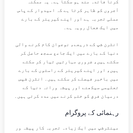
کرنا فائدہ مند ہو سکتا ہے۔ یہ ممکنہ
آجروں کو ظاہر کرتا ہے کہ امیدوار کے پاس
عملی تجربہ ہے اور اپنے کیریئر کے بارے
میں ایک فعال رویہ ہے۔
انٹرن شپ کے ذریعے، نوجوان کام کرنے والی
دنیا کے بارے میں ایک جامع سمجھ حاصل کر
سکتے ہیں، ضروری مہارتیں تیار کر سکتے
ہیں، اور اپنے کیریئر کے راستوں کے بارے
میں باخبر فیصلے کر سکتے ہیں۔ انٹرن شپس
تعلیمی سیکھنے اور پیشہ ورانہ دنیا کے
درمیان فرق کو ختم کرنے میں مدد کرتی ہیں۔
رہنمائی کے پروگرام
مینٹرشپ میں ایک زیادہ تجربہ کار پیشہ ور