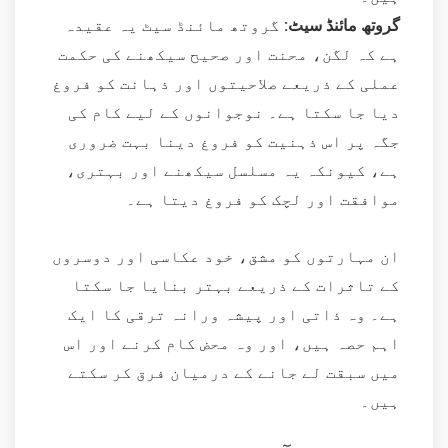
گروتھ مائنڈ سیٹ:
گروتھ مائنڈ سیٹ یہ عقیدہ
ہے کہ لگن، محنت اور صحیح سیکھنے کی حکمت
عملی کے ذریعے صلاحیتوں اور ذہانت کو فروغ
دیا جا سکتا ہے۔ نوجوانوں کے لیے کام کی
جگہ پر اس ذہنیت کو فروغ دینا بہت ضروری
ہے، کیونکہ یہ مسلسل سیکھنے اور بہتری،
موافقت اور لچک کو فروغ دیتا ہے۔
ان مہارتوں کو مشق، خود عکاسی اور دوسروں
کے تاثرات کے ذریعے بہتر بنایا جا سکتا
ہے۔ وہ ذاتی اور پیشہ ورانہ ترقی کا ایک
اہم حصہ ہیں، اور وہ محض کام کرنے اور اس
میں سبقت لے جانے کے درمیان فرق کر سکتے
ہیں۔