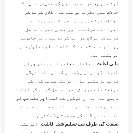
کرتے ہیں، جو نوجوانوں کو حقیقی دنیا کے
حالات میں نظریاتی علم کا اطلاق کرنے کی
اجازت دیتے ہیں۔ وہ فیلڈ میں پیشہ ور
افراد سے سیکھنے اور عملی تجربہ حاصل
کرنے کا موقع فراہم کرتے ہیں۔ یہ خاص طور
پر ہنر مند تجارت کے کام کے لیے قابل قدر
ہو سکتا ہے۔
مالی اعانت:
روایتی تعلیم کے برعکس جہاں
طلباء کو اپنی پڑھائی کے لیے ادائیگی
کرنی پڑ سکتی ہے، اپرنٹس شپ شرکاء کو
سیکھنے کے دوران اجرت حاصل کرنے کی اجازت
دیتی ہے۔ یہ ان لوگوں کے لیے اپرنٹس شپ کو
ایک پرکشش اختیار بناتا ہے جنہیں جلد از
جلد آمدنی لانے کی ضرورت پڑ سکتی ہے۔
صنعت کی طرف سے تسلیم شدہ قابلیت:
اپرنٹس
شپ کے اختتام پر، اپرنٹس کو اکثر صنعت کی