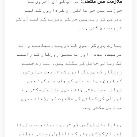
ملازمت میں منتقلی:
ہم آپ کو ان آجروں سے
جوڑتے ہیں جو بالکل ان کرداروں کے لیے
بھرتی کر رہے ہیں جن کو بھرنے کے لیے آپ کو
تربیت دی گئی ہے۔
ہمارے پروگراموں کے ذریعے، سیکھنے والے
تربیت، مدد، اور بامعنی روزگار کے راستے
تک رسائی حاصل کر سکتے ہیں۔ ہمارے جیسے
روزگار کے پروگراموں کے ذریعے مہارتوں
کو فروغ دینے سے آپ کو جاب مارکیٹ میں
زیادہ مسابقتی بننے میں مدد مل سکتی ہے
اور آپ کی کمائی کی صلاحیت کو بڑھانے میں
مدد مل سکتی ہے۔
ہمارا مشن لوگوں کو تربیت دینا، مدد کرنا
اور ان کو کیریئر کے ناقابل رسائی مواقع