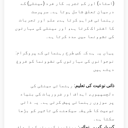
(استاد) اور کم تجربہ کار فرد (مینٹی) کے
درمیان تعلق شامل ہوتا ہے۔ سرپرست
رہنمائی فراہم کرتا ہے، علم اور تجربات
کا اشتراک کرتا ہے، اور مینٹی کی مہارتوں
کی نشوونما میں مدد کرتا ہے۔
:یہاں یہ ہے کہ کس طرح رہنمائی کے پروگرام
نوجوانوں کی مہارتوں کی نشوونما کو فروغ
دیتے ہیں
ذاتی نوعیت کی تعلیم:
رہنمائی مینٹی کی
دلچسپیوں، اہداف اور ضروریات کی بنیاد
پر موزوں رہنمائی پیش کرتی ہے۔ یہ ذاتی
نوعیت کا طریقہ سیکھنے کی تاثیر کو بڑھا
سکتا ہے۔
کیریئر کی رہنمائی:
مینٹیرز کیریئر کے اہداف