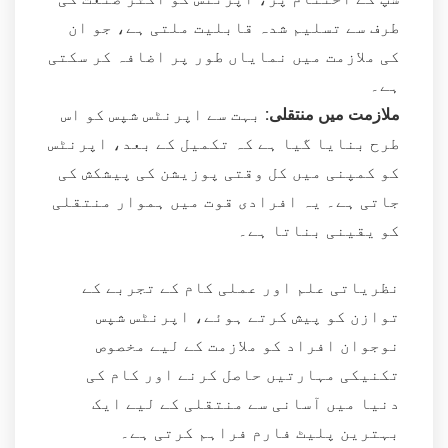
طرف سے تسلیم شدہ قابلیت ملتی ہے، جو ان
کی ملازمت میں نمایاں طور پر اضافہ کر سکتی
ہے۔
ملازمت میں منتقلی:
بہت سے اپرنٹس شپس کو اس
طرح بنایا گیا ہے کہ تکمیل کے بعد، اپرنٹس
کو کمپنی میں کل وقتی پوزیشن کی پیشکش کی
جاتی ہے۔ یہ افرادی قوت میں ہموار منتقلی
کو یقینی بناتا ہے۔
نظریاتی علم اور عملی کام کے تجربے کے
توازن کو پیش کرتے ہوئے، اپرنٹس شپس
نوجوان افراد کو ملازمت کے لیے مخصوص
تکنیکی مہارتیں حاصل کرنے اور کام کی
دنیا میں آسانی سے منتقلی کے لیے ایک
بہترین پلیٹ فارم فراہم کرتی ہے۔