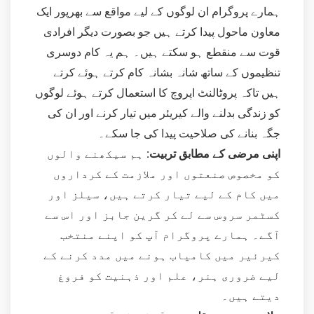
ہمارے پروگرام ان لوگوں کے لیے مواقع سے بھرپور ایک
معاون ماحول پیدا کرتے ہیں جو بصورت دیگر افرادی
قوت سے منقطع ہو سکتے ہیں۔ ہم یہ کام دوسری
تنظیموں کے ساتھ شانہ بشانہ کام کرتے ہوئے کرتے
ہیں تاکہ پروٹالنٹ اپروچ کا استعمال کرتے ہوئے لوگوں
کو زندگی بدلنے والے کیریئر میں تیار کرنے اور ان کی
جگہ بنانے کی صلاحیت پیدا کی جا سکے۔
اپنی مرضی کے مطابق تربیت:
ہم سیکھنے والوں
کو مخصوص صنعتوں اور ملازمت کے کرداروں
میں کام کے لیے تیار کرتے ہیں، سیلز اور
کسٹمر سروس سے لے کر گرین جابز اور اس سے
آگے۔ ہمارے پروگرام آپ کو اپنے منتخب
کیرئیر میں کامیاب ہونے میں مدد کرنے کے
لیے ضروری ہنر، علم اور ذہنیت کو فروغ
دیتے ہیں۔