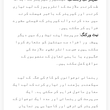
طے کرنے، ملازمت کے انٹرویوز کے لیے تیاری
کرنے، اور کیریئر کے باخبر فیصلے کرنے
میں مدد کرنے والے کیریئر کے قیمتی مشورے
فراہم کر سکتے ہیں۔
نیٹ ورکنگ:
سرپرست اپنے نیٹ ورک میں دیگر
پیشہ ور افراد سے مینٹیز کو متعارف کروا
سکتے ہیں، جس سے انٹرنشپ، ملازمت کی
جگہوں، یا باہمی تعاون کے منصوبوں کے
مواقع کھل سکتے ہیں۔
رہنمائی نوجوانوں کو کام کی جگہ کے لیے
سیکھنے، بڑھنے اور تیاری کرنے کے لیے ایک
معاون ماحول فراہم کر سکتی ہے۔ ایک
سرپرست کی رہنمائی اور مدد ایک نوجوان کے
کیریئر کی ترقی اور کامیابی پر نمایاں