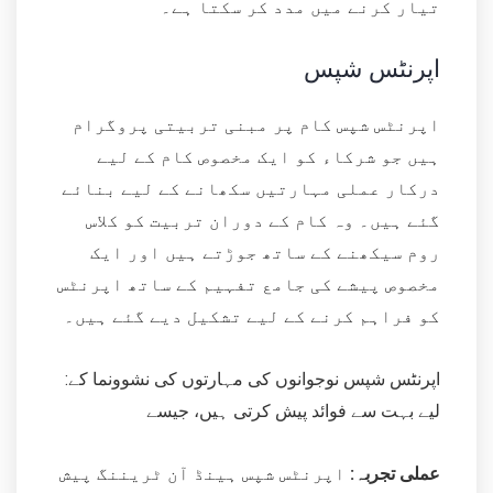
تیار کرنے میں مدد کر سکتا ہے۔
اپرنٹس شپس
اپرنٹس شپس کام پر مبنی تربیتی پروگرام
ہیں جو شرکاء کو ایک مخصوص کام کے لیے
درکار عملی مہارتیں سکھانے کے لیے بنائے
گئے ہیں۔ وہ کام کے دوران تربیت کو کلاس
روم سیکھنے کے ساتھ جوڑتے ہیں اور ایک
مخصوص پیشے کی جامع تفہیم کے ساتھ اپرنٹس
کو فراہم کرنے کے لیے تشکیل دیے گئے ہیں۔
:اپرنٹس شپس نوجوانوں کی مہارتوں کی نشوونما کے
لیے بہت سے فوائد پیش کرتی ہیں، جیسے
عملی تجربہ:
اپرنٹس شپس ہینڈ آن ٹریننگ پیش