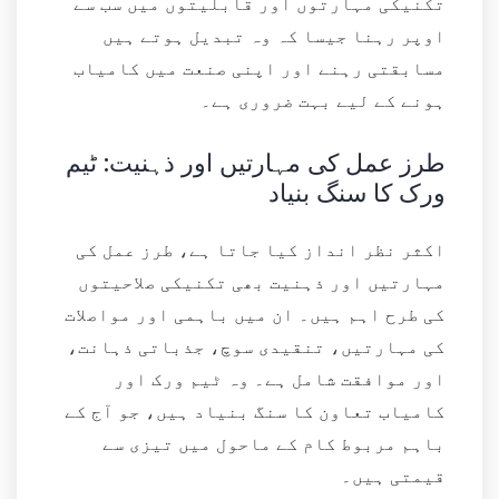
تکنیکی مہارتوں اور قابلیتوں میں سب سے
اوپر رہنا جیسا کہ وہ تبدیل ہوتے ہیں
مسابقتی رہنے اور اپنی صنعت میں کامیاب
ہونے کے لیے بہت ضروری ہے۔
طرز عمل کی مہارتیں اور ذہنیت: ٹیم
ورک کا سنگ بنیاد
اکثر نظر انداز کیا جاتا ہے، طرز عمل کی
مہارتیں اور ذہنیت بھی تکنیکی صلاحیتوں
کی طرح اہم ہیں۔ ان میں باہمی اور مواصلات
کی مہارتیں، تنقیدی سوچ، جذباتی ذہانت،
اور موافقت شامل ہے۔ وہ ٹیم ورک اور
کامیاب تعاون کا سنگ بنیاد ہیں، جو آج کے
باہم مربوط کام کے ماحول میں تیزی سے
قیمتی ہیں۔