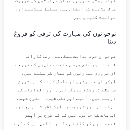
تیار ہوتی جارہی ہے، ان مہارتوں کی ضرورت
صرف بڑھنے کا امکان ہے۔ مسلسل سیکھنے اور
موافقت کلیدی ہیں
نوجوانوں کی مہارت کی ترقی کو فروغ
دینا
نوجوان خود ہدایت سیکھنے، رضاکارانہ
خدمات اور مشق جیسی حکمت عملیوں کے ذریعے
ان ضروری مہارتوں کو تیار کر سکتے ہیں،
لیکن ان مہارتوں کو حاصل کرنے کے بہترین
طریقے ٹارگٹڈ پروگراموں اور اقدامات کے
ذریعے ہیں۔ آئیے اپرنٹس شپس، انٹرن شپس،
رہنمائی اور تربیت پر ایک نظر ڈالیں، اور
اس بات کا جائزہ لیں کہ کس طرح ہر آپشن
نوجوانوں کو کام کی جگہ پر کامیابی کے لیے