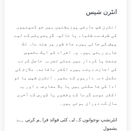
انٹرن شپس
انٹرن شپ عارضی پوزیشنیں ہیں جو کمپنیوں
کی طرف سے طلباء یا حالیہ گریجویٹس کے لیے
پیش کی جاتی ہیں، عام طور پر چند ماہ تک
جاری رہتی ہیں۔ وہ افراد کو ایک مخصوص
صنعت یا کردار میں عملی تجربہ حاصل کرنے
کی اجازت دیتے ہیں، اکثر باقاعدہ ملازم کی
مکمل ذمہ داریوں کے بغیر۔ انٹرن شپس یا تو
ادا کی جا سکتی ہیں یا بلا معاوضہ، اور یہ
اکثر موسم گرما کے وقفوں یا کورس کے آخری
سال کے دوران ہوتی ہیں۔
:انٹرنشپ نوجوانوں کے لیے کئی فوائد فراہم کرتی ہے،
بشمول