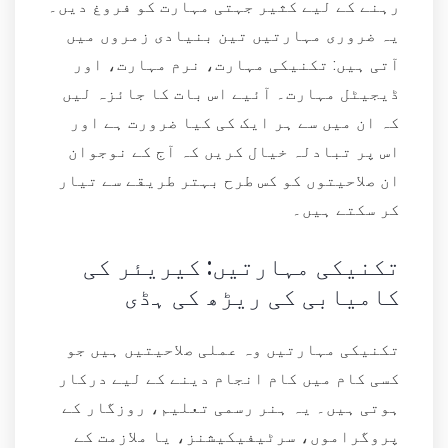
رہنے کے لیے کثیر جہتی مہارت کو فروغ دیں۔
یہ ضروری مہارتیں تین بنیادی زمروں میں
آتی ہیں: تکنیکی مہارت، نرم مہارت، اور
ڈیجیٹل مہارت۔ آئیے اس بات کا جائزہ لیں
کہ ان میں سے ہر ایک کی کیا ضرورت ہے اور
اس پر تبادلہ خیال کریں کہ آج کے نوجوان
ان صلاحیتوں کو کس طرح بہتر طریقے سے تیار
کر سکتے ہیں۔
تکنیکی مہارتیں: کیریئر کی
کامیابی کی ریڑھ کی ہڈی
تکنیکی مہارتیں وہ عملی صلاحیتیں ہیں جو
کسی کام میں کام انجام دینے کے لیے درکار
ہوتی ہیں۔ یہ ہنر رسمی تعلیم، روزگار کے
پروگراموں، سرٹیفیکیشنز، یا ملازمت کے