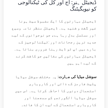
ڈیجیٹل ہنر: آج اور کل کی ٹیکنالوجی
کو نیویگیٹنگ
ڈیجیٹل مہارتوں کا ایک مضبوط سیٹ ہونا
غیر گفت و شنید ہے۔ ڈیجیٹل منظر نامہ وسیع
اور مسلسل بدل رہا ہے، جو نوجوانوں کے لیے
جدید ترین رجحانات اور :ٹیکنالوجیز کے
بارے میں اپ ٹو ڈیٹ رہنا ضروری بناتا ہے۔
ڈیجیٹل مہارتوں کی مثالیں جو کاشت کرنے
کے لیے اہم ہیں
سوشل میڈیا کی مہارت:
یہ مختلف سوشل میڈیا
پلیٹ فارمز کے ذاتی اور کاروباری
استعمال دونوں کا احاطہ کرتا ہے۔ اس میں
سوشل میڈیا الگورتھم کو سمجھنا اور
کاروباری استعمال کے لیے ان کا فائدہ