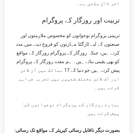
اثر ڈال سکتی ہے۔
تربیت اور روزگار کے پروگرام
تربیتی پروگرام نوجوانوں کو مخصوص ملازمتوں اور
صنعتوں کے لیے ٹارگٹڈ مہارتوں کو فروغ دینے میں مدد
کرتے ہیں، جبکہ روزگار کے پروگرام روزگار کے مواقع
کو بھی یقینی بناتے ہیں۔ ہم مفت روزگار کے پروگرام
پیش کرتے ہیں جو دنیا کے 17 ممالک میں آن لائن
اور آف لائن مختلف شعبوں میں تجربہ فراہم
کرتے ہیں۔
:ہمارے روزگار کے پروگرام نوجوانوں کو
پیش کرتے ہیں
بصورت دیگر ناقابل رسائی کیریئر کے مواقع تک رسائی: