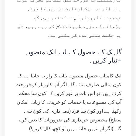
ہے۔ اگر آپ ایک اسٹارٹ اپ ہیں یا کوئی
موجودہ کاروبار اپنے کسٹمر بیس کو
بڑھانے کے مزید طریقے تلاش کر رہے ہیں، تو
یہ حکمت عملی مدد کر سکتی ہے۔
گاہک کے حصول کے لیے ایک منصوبہ
تیار کریں۔-
ایک کامیاب حصول منصوبہ بنانے کا راز یہ جاننا ہے کہ
کون مثالی صارف بنائے گا۔ اگر آپ کاروبار کو فروخت
کرتے ہیں، تو اس بات پر غور کریں کہ کون سا محکمہ
آپ کی مصنوعات یا خدمات کو خریدنے کا زیادہ امکان
رکھتا ہے اور کون سا فرد (ذمہ داری کی کون سی
سطح) مخصوص خریداری کی ضروریات کا تعین کرے
گا۔ (اگر آپ نہیں جانتے ہیں تو کچھ کال کریں!)