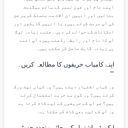
اپنے نام اور فون نمبر کے ساتھ میگنےٹ
بنائیں اور انہیں ان آلات سے منسلک کریں جن
کی آپ مرمت کرتے ہیں، یا انہیں گاہکوں اور
امکانات کے حوالے کر دیں۔ جتنے زیادہ لوگ
آپ کا نام اور رابطہ رکھتے ہیں، آپ اتنے
ہی زیادہ گاہک حاصل کر سکتے ہیں۔
اپنے کامیاب حریفوں کا مطالعہ کریں۔
–
وہ کہاں اشتہار دیتے ہیں؟ وہ کہاں نیٹ ورک
کرتے ہیں؟ وہ کون سے حربے استعمال کرتے
ہیں؟ جو آپ کے حریفوں کے لیے کام کرتا ہے
وہ آپ کے لیے بھی کام کر سکتا ہے۔
ایک بڑے اشتہار کے بجائے متعدد چھوٹے