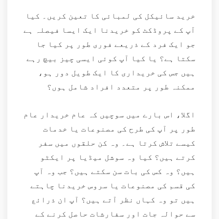
خرید سائیکل کی لمبائی کا تعین کریں۔ کیا
آپ کے پروڈکٹ کو خریدنا ایک ایسا فیصلہ ہے
جو ایک فرد کے ذریعے فوری طور پر کیا جا
سکتا ہے؟ یا کیا آپ کوئی ایسی چیز بیچ رہے
ہیں جس کی خریداری کا ایک طویل دور ہو،
ممکنہ طور پر متعدد افراد شامل ہوں؟
اگلا، اس بارے میں سوچیں کہ عام خریدار عام
طور پر آپ کی طرح کی مصنوعات یا خدمات
کیسے تلاش کرتا ہے۔ وہ کن حلقوں میں سفر
کرتے ہیں؟ کیا وہ سوشل میڈیا پر ایکٹو
ہیں؟ وہ کس کی بات سن سکتے ہیں؟ جب وہ آپ
کی قسم کی مصنوعات یا سروس خریدنا چاہتے
ہیں تو وہ کہاں نظر آتے ہیں؟ آپ ان ذرائع
سے حوالہ جات اور سفارشات حاصل کرنے کے