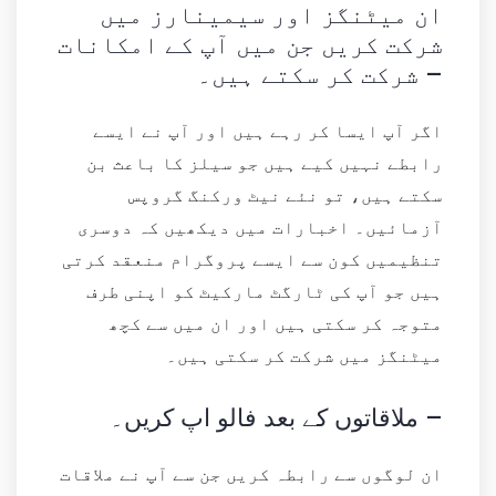
ان میٹنگز اور سیمینارز میں
شرکت کریں جن میں آپ کے امکانات
شرکت کر سکتے ہیں۔ –
اگر آپ ایسا کر رہے ہیں اور آپ نے ایسے
رابطے نہیں کیے ہیں جو سیلز کا باعث بن
سکتے ہیں، تو نئے نیٹ ورکنگ گروپس
آزمائیں۔ اخبارات میں دیکھیں کہ دوسری
تنظیمیں کون سے ایسے پروگرام منعقد کرتی
ہیں جو آپ کی ٹارگٹ مارکیٹ کو اپنی طرف
متوجہ کر سکتی ہیں اور ان میں سے کچھ
میٹنگز میں شرکت کر سکتی ہیں۔
ملاقاتوں کے بعد فالو اپ کریں۔ –
ان لوگوں سے رابطہ کریں جن سے آپ نے ملاقات