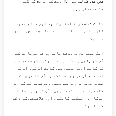
میں مدد کے لیے یہاں 18 وقت کی جانچ کی گئی
حکمت عملی ہیں۔
گاہک تلاش کرنا اسٹارٹ اپس اور قائم چھوٹے
کاروباروں کے لیے سب سے مشکل چیلنجوں میں
سے ایک ہے۔
ایک بہترین پروڈکٹ یا سروس کا ہونا جس کی
آپ کو یقین ہو کہ بہت سے لوگوں کو ضرورت ہو
گی کافی اچھا نہیں ہے۔ گاہک آپ کو، آپ کا
اسٹور، آپ کی ویب سائٹ، یا آپ کا فیس بک
صفحہ صرف اس وجہ سے نہیں ڈھونڈیں گے کہ آپ
کاروبار شروع کرتے ہیں۔ آپ کو باہر جانا
ہوگا اور ممکنہ گاہکوں اور کلائنٹس کو تلاش
کرنا ہوگا۔