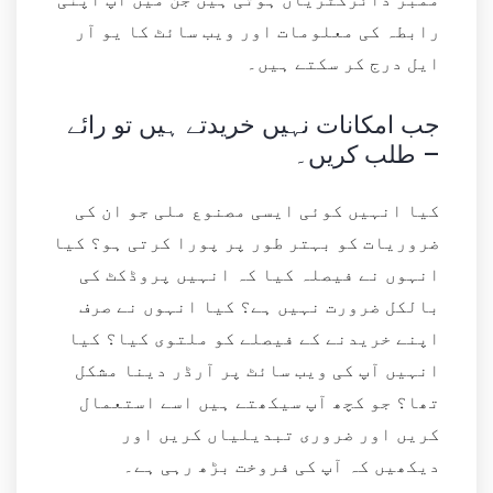
رابطہ کی معلومات اور ویب سائٹ کا یو آر
ایل درج کر سکتے ہیں۔
جب امکانات نہیں خریدتے ہیں تو رائے
طلب کریں۔ –
کیا انہیں کوئی ایسی مصنوع ملی جو ان کی
ضروریات کو بہتر طور پر پورا کرتی ہو؟ کیا
انہوں نے فیصلہ کیا کہ انہیں پروڈکٹ کی
بالکل ضرورت نہیں ہے؟ کیا انہوں نے صرف
اپنے خریدنے کے فیصلے کو ملتوی کیا؟ کیا
انہیں آپ کی ویب سائٹ پر آرڈر دینا مشکل
تھا؟ جو کچھ آپ سیکھتے ہیں اسے استعمال
کریں اور ضروری تبدیلیاں کریں اور
دیکھیں کہ آپ کی فروخت بڑھ رہی ہے۔