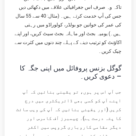
تاکہ وہ صرف اس جغرافیائی علاقے میں دکھائی دیں
جس کی آپ خدمت کرتے ہیں۔ (مثال: 40 سے 55 سال
کی عمر کی خواتین جو بولڈر، کولوراڈو میں رہتی
ہیں۔) یومیہ بجٹ اور ماہانہ بجٹ سیٹ کریں، اور اپنے
اکاؤنٹ کو ترتیب دینے کے پہلے چند دنوں میں کثرت سے
چیک کریں۔
گوگل بزنس پروفائل میں اپنی جگہ کا
دعوی کریں۔ –
جب آپ اس پر ہوں، تو یقینی بنائیں کہ آپ
اپنے آپ کو کسی بھی ڈائریکٹری میں درج
کریں (اور یقینی بنائیں کہ آپ کی ویب سائٹ
کا پتہ درست ہے)۔ چیمبرز آف کامرس اور
دیگر مقامی کاروباری گروپس میں اکثر
ممبر ڈائرکٹریاں ہوتی ہیں جن میں آپ اپنی