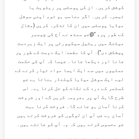
کوشش کریں۔ ان کی پوسٹس پر ریٹویٹ یا
تبصرہ کریں۔ اگر مناسب ہو تو، اپنی سوشل
میڈیا پوسٹس میں ان کا تذکرہ کریں (مثال
کے طور پر، “@جو سمتھ نے آج کی چیمبر
میٹنگ میں ریٹیل سیکیورٹی پر ایک زبردست
پیشکش دی”)۔ آپ کا مقصد: ایک دوست کے طور پر
جانا اور دیکھا جانا۔ جیسا کہ آپ کی حکمت
عملیوں میں سے ایک ایسا مواد تیار کرنے کے
لیے ایک سوشل میڈیا کیلنڈر بناتا ہے جو
کسٹمر کے درد کے نکات کو حل کرتا ہے۔ اس
طرح گاہک آپ پر بھروسہ کریں گے اور فروخت
کرنا آسان ہو جائے گا۔ فروخت کرنا بہت
آسان ہے جب آپ ان لوگوں کو فروخت کرتے ہیں
جو محسوس کرتے ہیں کہ وہ آپ کو جانتے ہیں۔