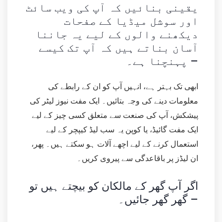
یقینی بنائیں کہ آپ کی ویب سائٹ
اور سوشل میڈیا کے صفحات
دیکھنے والوں کے لیے یہ جاننا
آسان بناتے ہیں کہ آپ تک کیسے
پہنچنا ہے۔ –
ابھی تک بہتر ہے، انہیں آپ کو ان کے رابطے کی
معلومات دینے کی وجہ بتائیں۔ ایک مفت نیوز لیٹر کی
پیشکش، آپ کی صنعت سے متعلق کسی چیز کے لیے
ایک مفت گائیڈ، یا کوپن یہ سب لیڈ کیپچر کے لیے
استعمال کرنے کے لیے اچھے آلات ہو سکتے ہیں۔ پھر،
ان لیڈز پر باقاعدگی سے پیروی کریں۔
اگر آپ گھر کے مالکان کو بیچتے ہیں تو
گھر گھر جائیں۔ –