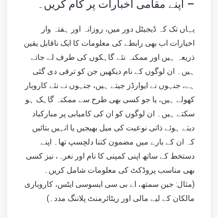
اپنے مقامی اخبارات پر کام کریں۔ –
یہاں تک کہ ڈیجیٹل دور میں، روزانہ اور ہفتہ وار
اخبارات اب بھی رابطے کی معلومات کا ایک ناقابل یقین
ذریعہ ہیں اور ممکنہ نئے گاہکوں کی طرف لے جاتے
ہیں۔ ان لوگوں کے نام دیکھیں جن کو ترقی دی گئی
ہے، جنہوں نے ایوارڈز جیتے ہیں، جنہوں نے نئے کاروبار
کھولے ہیں، یا جو کسی بھی طرح سے ممکنہ گاہک ہو
سکتے ہیں۔ ان لوگوں کو ان کی کامیابی پر مبارکباد
دیتے ہوئے ذاتی نوعیت کی میل بھیجیں یا انہیں بتائیں
کہ ان کے بارے میں مضمون کتنا دلچسپ تھا۔ اپنے
دستخط کے ساتھ اپنی کمپنی کا نام اور نعرہ، نیز کسی
بھی مناسب پروڈکٹ کی معلومات شامل کریں۔
(مثال: جین سمتھ، اے بی سی ایسوسی ایٹس، کاروباری
مالکان کے لیے مالی اور ریٹائرمنٹ پلاننگ مدد۔)