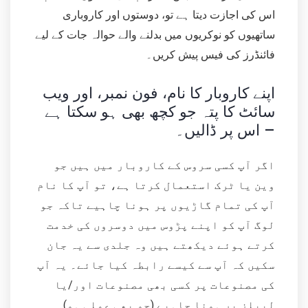
اس کی اجازت دیتا ہے تو، دوستوں اور کاروباری
ساتھیوں کو نوکریوں میں بدلنے والے حوالہ جات کے لیے
فائنڈرز کی فیس پیش کریں۔
اپنے کاروبار کا نام، فون نمبر، اور ویب
سائٹ کا پتہ جو کچھ بھی ہو سکتا ہے
اس پر ڈالیں۔ –
اگر آپ کسی سروس کے کاروبار میں ہیں جو
وین یا ٹرک استعمال کرتا ہے، تو آپ کا نام
آپ کی تمام گاڑیوں پر ہونا چاہیے تاکہ جو
لوگ آپ کو اپنے پڑوس میں دوسروں کی خدمت
کرتے ہوئے دیکھتے ہیں وہ جلدی سے یہ جان
سکیں کہ آپ سے کیسے رابطہ کیا جائے۔ یہ آپ
کی مصنوعات پر کسی بھی مصنوعات اور/یا
لیبلز پر ہونا چاہیے (جو بھی عملی ہو)۔