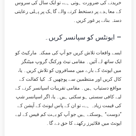
خریدنے کی ضرورت ہوتی ہے، تو ایک سال کی سروس
کے معاہدے پر دستخط کرنے والے گاہک پر پہلی رعایتی
دستہ بنانے پر غور کریں۔
ایونٹس کو سپانسر کریں۔ –
ایسے واقعات تلاش کریں جو آپ کی ممکنہ مارکیٹ کو
ایک ساتھ لے آئیں۔ مقامی نیٹ ورکنگ گروپ میٹنگز
میں ایونٹ کے بارے میں مسافروں کو تلاش کریں۔ یا،
کال کریں اور منتظمین سے پوچھیں کہ کیا کفالت کے
مواقع دستیاب ہیں۔ مقامی تقریبات اسپانسر کرنے کے
لیے کافی سستی ہو سکتی ہیں۔ یا، اگر اسپانسر شپ
کی قیمت زیادہ ہے، تو ان کے پاس ایونٹ کے آپشن کے
“دوست” ہوسکتے ہیں جو آپ کو بہت کم فیس کے لیے
ایونٹ میں فلائیرز رکھنے کا حق دے گا۔