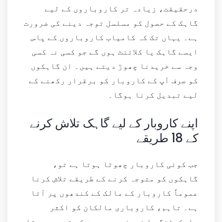
درحقیقت، زیادہ تر کاروباروں کے لیے
گاہک کے حصول کو مسلسل توجہ دینے کی ضرورت
ہے۔ یہاں تک کہ کامیاب کاروباروں کے پاس
ایسے گاہک یا کلائنٹ ہوں گے جو کسی نہ کسی
وجہ سے خریدنا چھوڑ دیتے ہیں۔ ان گاہکوں
کو صرف آپ کے کاروبار کو برقرار رکھنے کے
لیے تبدیل کرنا ہوگا۔
اپنے کاروبار کے لیے گاہک تلاش کرنے
کے 18 طریقے
جب کوئی کاروبار چھوٹا ہوتا ہے تو،
گاہکوں کو متوجہ کرنے کے طریقے تلاش کرنا
عموماً کاروبار کے مالک کے کندھوں پر آتا
ہے۔ تاہم، کاروباری مالکان کو اکثر
مارکیٹنگ یا فروخت میں بہت کم تجربہ ہوتا