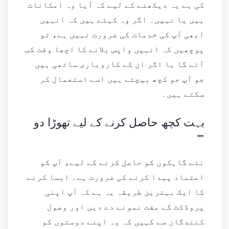
کی ہے یہ دیکھنے کے لیے کہ آیا وہ امکانات
ہیں یا نہیں۔ اگر وہ کہتے ہیں کہ انہیں
ابھی آپ کی خدمات کی ضرورت نہیں ہے، تو
پوچھیں کہ انہیں واپس بلانے کا اچھا وقت کب
آئے گا یا اگر ان کے کاروباری ساتھی ہیں
جو آپ جو کچھ بیچتے ہیں اسے استعمال کر
سکتے ہیں۔
بہت کچھ حاصل کرنے کے لیے تھوڑا دو
–
نئے گاہکوں کو حاصل کرنے کے لیے، آپ کو
اعتماد پیدا کرنے کی ضرورت ہے۔ ایسا کرنے
کا ایک بہترین طریقہ یہ ہے کہ آپ اپنی
پروڈکٹ کے مفت نمونے دے دیں اور وصول
کنندگان سے کہیں کہ وہ اپنے دوستوں کو