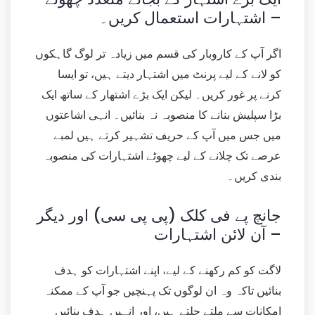
اشتہارات استعمال کریں۔ –
اگر آپ کے کاروبار کی قسم میں زیادہ تر لوگ گاہکوں
کو لانے کے لیے پرنٹ میں اشتہار دیتے ہیں، تو ایسا
کرنے پر غور کریں۔ لیکن ایک بڑے اشتھار کے ساتھ ایک
بڑا سپلیش بنانے کا منصوبہ نہ بنائیں۔ انہی اشاعتوں
میں جس میں آپ کے حریف تشہیر کرتے ہیں لمبے
عرصے تک چلانے کے لیے چھوٹے اشتہارات کی منصوبہ
بندی کریں۔
جانچ پے فی کلک (پی پی سی) اور دیگر
آن لائن اشتہارات –
لاگت کو کم رکھنے کے لیے، اپنے اشتہارات کو ہدف
بنائیں تاکہ وہ ان لوگوں تک پہنچیں جو آپ کے ممکنہ
امکانات سے ملتے جلتے ہیں، اور انہیں ہدف بنائیں