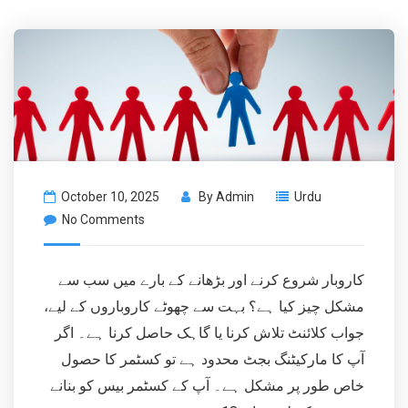
October 10, 2025
By
Admin
Urdu
No Comments
کاروبار شروع کرنے اور بڑھانے کے بارے میں سب سے
مشکل چیز کیا ہے؟ بہت سے چھوٹے کاروباروں کے لیے،
جواب کلائنٹ تلاش کرنا یا گاہک حاصل کرنا ہے۔ اگر
آپ کا مارکیٹنگ بجٹ محدود ہے تو کسٹمر کا حصول
خاص طور پر مشکل ہے۔ آپ کے کسٹمر بیس کو بنانے