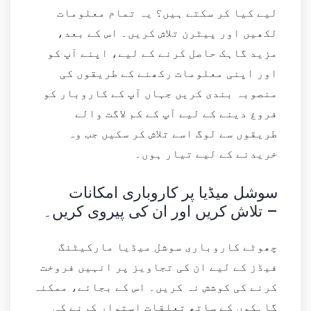
لیے کیا کر سکتے ہیں؟ یہ تمام معلومات
لکھیں اور پیٹرن تلاش کریں۔ اس کے بعد،
مزید گاہک حاصل کرنے کے لیے، اپنے آپ کو
اور اپنی معلومات رکھنے کے طریقوں کی
منصوبہ بندی کریں جہاں آپ کے کاروبار کو
فروغ دینے کے لیے آپ کے کم لاگت والے
طریقوں سے لوگ اسے تلاش کر سکیں جب وہ
خریدنے کے لیے تیار ہوں۔
سوشل میڈیا پر کاروباری امکانات
تلاش کریں اور ان کی پیروی کریں۔ –
چھوٹے کاروباری سوشل میڈیا مارکیٹنگ
فیڈز کے لیے ان کی تجاویز پر انہیں فروخت
کرنے کی کوشش نہ کریں۔ اس کے بجائے، ممکنہ
گاہکوں کے ساتھ تعلقات استوار کرنے کی