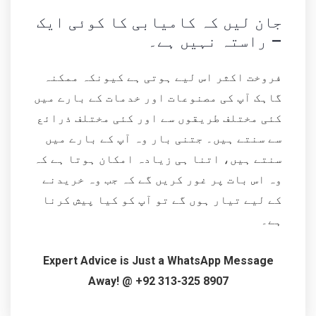
جان لیں کہ کامیابی کا کوئی ایک
راستہ نہیں ہے۔ –
فروخت اکثر اس لیے ہوتی ہے کیونکہ ممکنہ
گاہک آپ کی مصنوعات اور خدمات کے بارے میں
کئی مختلف طریقوں سے اور کئی مختلف ذرائع
سے سنتے ہیں۔ جتنی بار وہ آپ کے بارے میں
سنتے ہیں، اتنا ہی زیادہ امکان ہوتا ہے کہ
وہ اس بات پر غور کریں گے کہ جب وہ خریدنے
کے لیے تیار ہوں گے تو آپ کو کیا پیش کرنا
ہے۔
Expert Advice is Just a WhatsApp Message
Away! @ +92 313-325 8907