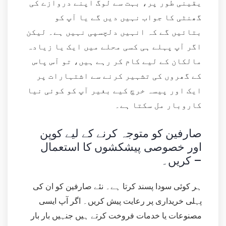
یقینی طور پر، بہت سے لوگ اپنے دروازے کی
گھنٹی کا جواب نہیں دیں گے یا آپ کو
بتائیں گے کہ انہیں دلچسپی نہیں ہے۔ لیکن
اگر آپ پہلے ہی کسی محلے میں ایک یا زیادہ
مالکان کے لیے کام کر رہے ہیں، تو آس پاس
کے گھروں کی تشہیر کرنے سے اشتہارات پر
ایک اور پیسہ خرچ کیے بغیر آپ کو کوئی نیا
کاروبار مل سکتا ہے۔
صارفین کو متوجہ کرنے کے لیے کوپن
اور خصوصی پیشکشوں کا استعمال
کریں۔ –
ہر کوئی سودا پسند کرتا ہے۔ نئے صارفین کو ان کی
پہلی خریداری پر رعایت پیش کریں۔ اگر آپ ایسی
مصنوعات یا خدمات فروخت کرتے ہیں جنہیں بار بار