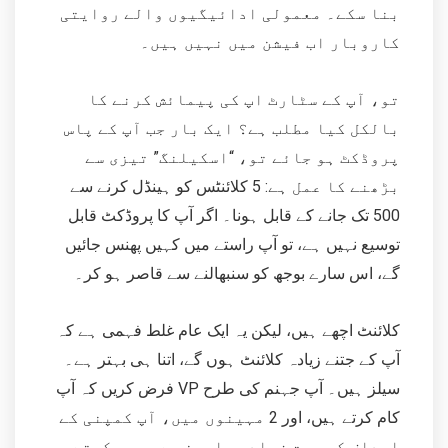
بنا سکے۔ معمولی ادائیگیوں والے روایتی
کاروبار اب فیشن میں نہیں ہیں۔
تو، آپ کے سٹارٹ اپ کی پیمائش کرنے کا
بالکل کیا مطلب ہے؟ ایک بار جب آپ کے پاس
پروڈکٹ ہو جائے تو، “اسکیلنگ” تیزی سے
بڑھنے کا عمل ہے: 5 کلائنٹس کو ہینڈل کرنے سے
500 تک جانے کے قابل ہونا۔ اگر آپ کا پروڈکٹ قابل
توسیع نہیں ہے، تو آپ راستے میں کہیں پھنس جائیں
گے، اس سارے بوجھ کو سنبھالنے سے قاصر ہو کر۔
کلائنٹ اچھے ہیں، لیکن یہ ایک عام غلط فہمی ہے کہ
آپ کے جتنے زیادہ کلائنٹ ہوں گے، اتنا ہی بہتر ہے۔
فرض کریں کہ آپ VP سیلز ہیں۔ آپ جہنم کی طرح
کام کرتے ہیں، اور 2 مہینوں میں، آپ کمپنی کے
اہداف کو بہت زیادہ مارجن سے عبور کرتے