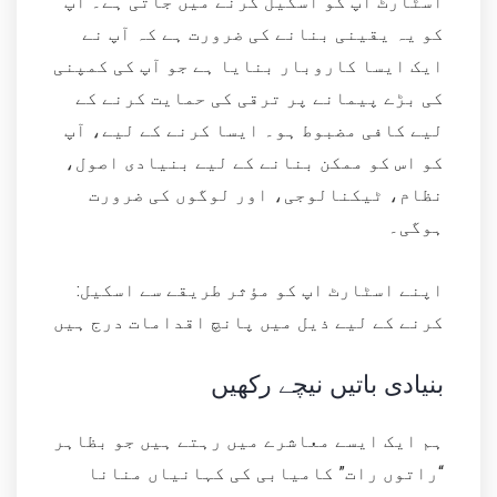
اسٹارٹ اپ کو اسکیل کرنے میں جاتی ہے۔ آپ
کو یہ یقینی بنانے کی ضرورت ہے کہ آپ نے
ایک ایسا کاروبار بنایا ہے جو آپ کی کمپنی
کی بڑے پیمانے پر ترقی کی حمایت کرنے کے
لیے کافی مضبوط ہو۔ ایسا کرنے کے لیے، آپ
کو اس کو ممکن بنانے کے لیے بنیادی اصول،
نظام، ٹیکنالوجی، اور لوگوں کی ضرورت
ہوگی۔
:اپنے اسٹارٹ اپ کو مؤثر طریقے سے اسکیل
کرنے کے لیے ذیل میں پانچ اقدامات درج ہیں
بنیادی باتیں نیچے رکھیں
ہم ایک ایسے معاشرے میں رہتے ہیں جو بظاہر
“راتوں رات” کامیابی کی کہانیاں منانا