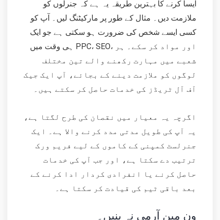
ایسا کرنے کا بہترین طریقہ یہ ہے کہ جنرلوں کو
ملازمت دیں۔ مثال کے طور پر مارکیٹنگ لیں۔ آپ کو
کسی ایسے شخص کی ضرورت ہو سکتی ہے جو ایک
ہی وقت میں PPC، SEO، اور مواد کر سکے۔ ہر
شعبے میں مہارت رکھنے والے تین مختلف
لوگوں کو ملازمت دینے کے بجائے، آپ ایک جیک
آف آل ٹریڈز کی خدمات حاصل کر سکتے ہیں۔
اگرچہ یہ معیار میں نقصان کی طرح لگتا ہے،
یہ آپ کی طویل مدتی مدد کرنے والا ہے۔ ایک
جنرلسٹ کمپنی کے کاموں کے لیے فریم ورک
ترتیب دے سکتا ہے، اور جب آپ کی خدمات
حاصل کرنے یا انفرادی کردار ادا کرنے کے
بعد باقی ٹیم کی قیادت کر سکتا ہے۔
ون مین آرمی نہ بنیں۔