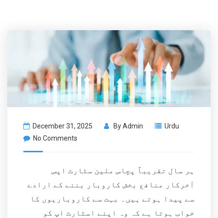
December 31, 2025
By
Admin
Urdu
No Comments
ہر سال تقریباً پچاس ملین سٹارٹ اپس
آخرکار منافع بخش کاروبار بننے کے ارادے
سے پیدا ہوتے ہیں۔ بہت سے کاروباریوں کا
خواب ہوتا ہے کہ وہ اپنے اسٹارٹ اپ کو