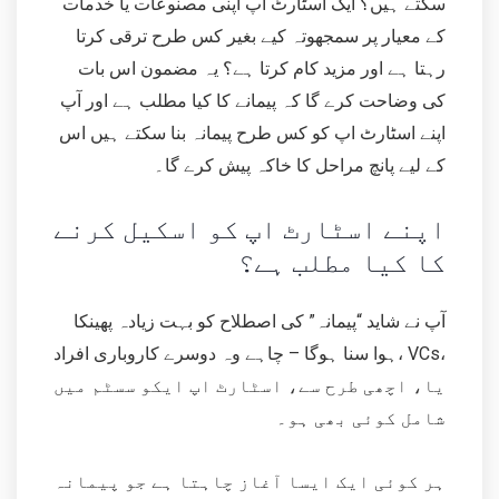
سکتے ہیں؟ ایک اسٹارٹ اپ اپنی مصنوعات یا خدمات
کے معیار پر سمجھوتہ کیے بغیر کس طرح ترقی کرتا
رہتا ہے اور مزید کام کرتا ہے؟ یہ مضمون اس بات
کی وضاحت کرے گا کہ پیمانے کا کیا مطلب ہے اور آپ
اپنے اسٹارٹ اپ کو کس طرح پیمانہ بنا سکتے ہیں اس
کے لیے پانچ مراحل کا خاکہ پیش کرے گا۔
اپنے اسٹارٹ اپ کو اسکیل کرنے
کا کیا مطلب ہے؟
آپ نے شاید “پیمانہ” کی اصطلاح کو بہت زیادہ پھینکا
ہوا سنا ہوگا – چاہے وہ دوسرے کاروباری افراد، VCs،
یا، اچھی طرح سے، اسٹارٹ اپ ایکو سسٹم میں
شامل کوئی بھی ہو۔
ہر کوئی ایک ایسا آغاز چاہتا ہے جو پیمانہ