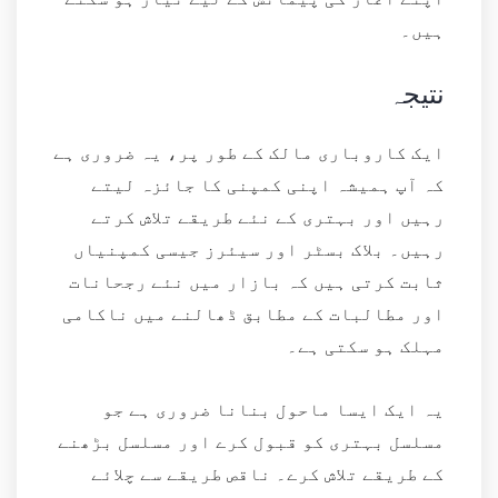
ہیں۔
نتیجہ
ایک کاروباری مالک کے طور پر، یہ ضروری ہے
کہ آپ ہمیشہ اپنی کمپنی کا جائزہ لیتے
رہیں اور بہتری کے نئے طریقے تلاش کرتے
رہیں۔ بلاک بسٹر اور سیئرز جیسی کمپنیاں
ثابت کرتی ہیں کہ بازار میں نئے رجحانات
اور مطالبات کے مطابق ڈھالنے میں ناکامی
مہلک ہو سکتی ہے۔
یہ ایک ایسا ماحول بنانا ضروری ہے جو
مسلسل بہتری کو قبول کرے اور مسلسل بڑھنے
کے طریقے تلاش کرے۔ ناقص طریقے سے چلائے