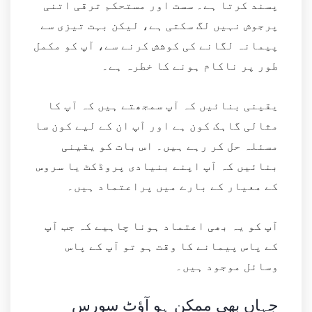
پسند کرتا ہے۔ سست اور مستحکم ترقی اتنی
پرجوش نہیں لگ سکتی ہے، لیکن بہت تیزی سے
پیمانہ لگانے کی کوشش کرنے سے، آپ کو مکمل
طور پر ناکام ہونے کا خطرہ ہے۔
یقینی بنائیں کہ آپ سمجھتے ہیں کہ آپ کا
مثالی گاہک کون ہے اور آپ ان کے لیے کون سا
مسئلہ حل کر رہے ہیں۔ اس بات کو یقینی
بنائیں کہ آپ اپنے بنیادی پروڈکٹ یا سروس
کے معیار کے بارے میں پراعتماد ہیں۔
آپ کو یہ بھی اعتماد ہونا چاہیے کہ جب آپ
کے پاس پیمانے کا وقت ہو تو آپ کے پاس
وسائل موجود ہیں۔
جہاں بھی ممکن ہو آؤٹ سورس