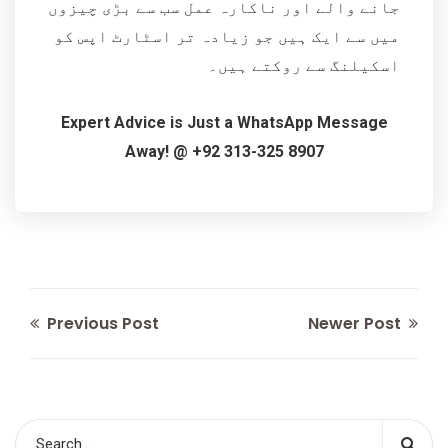
جانے والے اور ناکارہ عمل سب سے بڑی چیزوں
میں سے ایک ہیں جو زیادہ تر اسٹارٹ اپس کو
اسکیلنگ سے روکتے ہیں۔
Expert Advice is Just a WhatsApp Message
Away! @ +92 313-325 8907
Previous Post
Newer Post