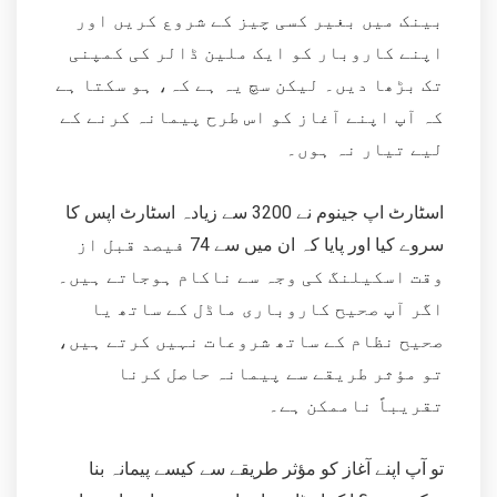
بینک میں بغیر کسی چیز کے شروع کریں اور
اپنے کاروبار کو ایک ملین ڈالر کی کمپنی
تک بڑھا دیں۔ لیکن سچ یہ ہے کہ، ہو سکتا ہے
کہ آپ اپنے آغاز کو اس طرح پیمانہ کرنے کے
لیے تیار نہ ہوں۔
اسٹارٹ اپ جینوم نے 3200 سے زیادہ اسٹارٹ اپس کا
سروے کیا اور پایا کہ ان میں سے 74 فیصد قبل از
وقت اسکیلنگ کی وجہ سے ناکام ہوجاتے ہیں۔
اگر آپ صحیح کاروباری ماڈل کے ساتھ یا
صحیح نظام کے ساتھ شروعات نہیں کرتے ہیں،
تو مؤثر طریقے سے پیمانہ حاصل کرنا
تقریباً ناممکن ہے۔
تو آپ اپنے آغاز کو مؤثر طریقے سے کیسے پیمانہ بنا