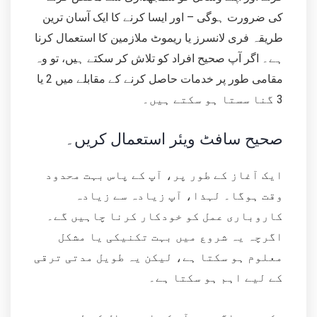
کی ضرورت ہوگی – اور ایسا کرنے کا ایک آسان ترین
طریقہ فری لانسرز یا ریموٹ ملازمین کا استعمال کرنا
ہے۔ اگر آپ صحیح افراد کو تلاش کر سکتے ہیں، تو وہ
مقامی طور پر خدمات حاصل کرنے کے مقابلے میں 2 یا
3 گنا سستا ہو سکتے ہیں۔
صحیح سافٹ ویئر استعمال کریں۔
ایک آغاز کے طور پر، آپ کے پاس بہت محدود
وقت ہوگا۔ لہذا، آپ زیادہ سے زیادہ
کاروباری عمل کو خودکار کرنا چاہیں گے۔
اگرچہ یہ شروع میں بہت تکنیکی یا مشکل
معلوم ہو سکتا ہے، لیکن یہ طویل مدتی ترقی
کے لیے اہم ہو سکتا ہے۔