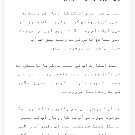
مثالی طور پر، آپ کے کاروبار کو وینڈنگ
مشین کی طرح کام کرنا چاہیے۔ آپ کاروبار
میں ایک خاص رقم لگاتے ہیں اور آپ اس وقت
بھی منافع حاصل کرتے رہتے ہیں جب آپ
جسمانی طور پر موجود نہ ہوں۔
ایسے اسٹارٹ اپ کی پیمائش کرنا ناممکن ہے
جو مکمل طور پر آپ پر منحصر ہو۔ یہ بہت سی
وجوہات میں سے ایک ہے کیوں کہ صحیح لوگوں
کو ملازمت دینا ضروری ہے۔
جب آپ کے پاس بنیادی باتیں، نظام اور لوگ
موجود ہوں، تو آپ کا کاروبار آپ کے بغیر
بالکل ٹھیک چل سکتا ہے۔ اس وقت، آپ واقعی
اپنے آغاز کی پیمائش کے لیے تیار ہو سکتے