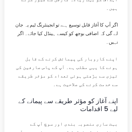
ہیں۔
اگر آپ کا آغاز قابل توسیع ہے، تو انجینئرنگ ٹیم یہ جان
لے گی کہ اضافی بوجھ کو کیسے ہینڈل کیا جائے۔ اگر
نہیں۔
اپنے کاروبار کی پیمائش کرنے کے قابل
ہونے کا یہی مطلب ہے۔ آپ کے پاس صارفین کی
تیزی سے بڑھتی ہوئی تعداد کو مؤثر طریقے
سے خدمت کرنے کی صلاحیت ہے۔
اپنے آغاز کو مؤثر طریقے سے پیمانے کے
لیے 5 اقدامات
بہت ساری منصوبہ بندی اور سوچ آپ کے