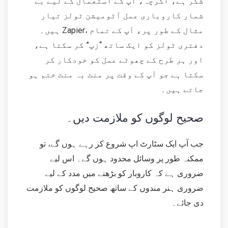
شکر ہے، اگرچہ، آپ کے استعمال کے لیے بے
شمار کاروباری عمل آٹومیشن ٹولز تیار
ہیں۔ Zapier، مثال کے طور پر، آپ کے تمام
دفتری ٹولز کو ایک ساتھ “زپ” کر سکتا ہے،
اور ہر طرح کے چھوٹے عمل کو خودکار کر
سکتا ہے جو آپ کے وقت پر منٹ بہ منٹ ختم ہو
جاتے ہیں۔
صحیح لوگوں کو ملازمت دیں۔
جب آپ ایک سٹارٹ اپ شروع کر رہے ہوں گے، تو
ممکنہ طور پر وسائل محدود ہوں گے۔ اس لیے
ضروری ہے کہ کاروبار کو بڑھنے میں مدد کے لیے
ضروری ہنر مندوں کے ساتھ صحیح لوگوں کو ملازمت
دی جائے۔