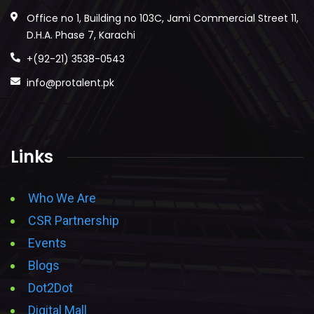
Office no 1, Building no 103C, Jami Commercial Street 11,
D.H.A. Phase 7, Karachi
+(92-21) 3538-0543
info@protalent.pk
Links
Who We Are
CSR Partnership
Events
Blogs
Dot2Dot
Digital Mall