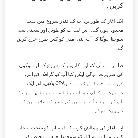
کریں۔
ایک آغاز کے طور پر، آپ کے فنڈز شروع میں بہت
محدود ہوں گے۔ اس لیے آپ کو طویل اور سختی سے
سوچنا ہوگا کہ آپ اپنی آمدن کو کس طرح خرچ کریں
گے۔
ظاہر ہے، آپ کو اپنے کاروبار کے فروغ کے لیے لوگوں
کی ضرورت ہوگی لیکن کیا آپ کو گرافک ڈیزائنر،
وکیل، اور ایک CPA کی خدمات حاصل کرنے کی
ضرورت ہے؟ آپ کو احتیاط سے سوچنا چاہیے کہ
آپ کو اپنے آغاز میں کس قسم کے ملازمین کی
ضرورت ہوگی۔
اپنے آغاز کی پیمائش کرنے کے لیے، آپ کو سخت انتخاب
کرنے اور اپنے وسائل کو سمجھداری سے مختص کرنے