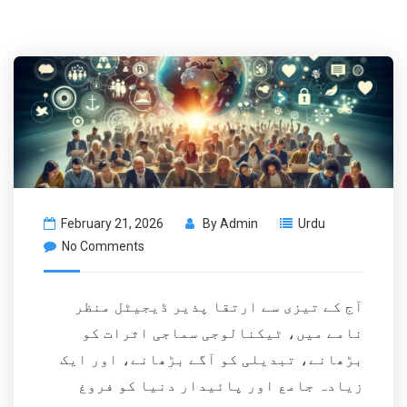
February 21, 2026
By
Admin
Urdu
No Comments
آج کے تیزی سے ارتقا پذیر ڈیجیٹل منظر
نامے میں، ٹیکنالوجی سماجی اثرات کو
بڑھانے، تبدیلی کو آگے بڑھانے، اور ایک
زیادہ جامع اور پائیدار دنیا کو فروغ