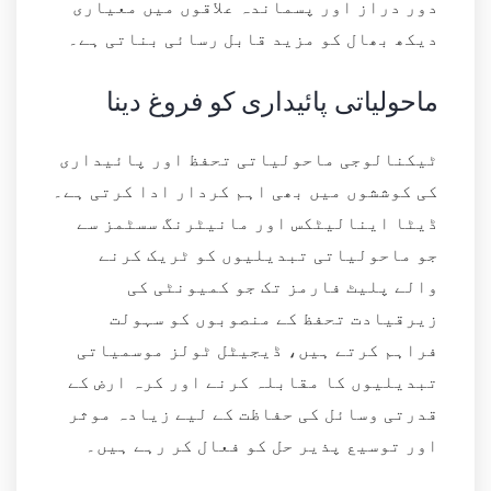
دور دراز اور پسماندہ علاقوں میں معیاری
دیکھ بھال کو مزید قابل رسائی بناتی ہے۔
ماحولیاتی پائیداری کو فروغ دینا
ٹیکنالوجی ماحولیاتی تحفظ اور پائیداری
کی کوششوں میں بھی اہم کردار ادا کرتی ہے۔
ڈیٹا اینالیٹکس اور مانیٹرنگ سسٹمز سے
جو ماحولیاتی تبدیلیوں کو ٹریک کرنے
والے پلیٹ فارمز تک جو کمیونٹی کی
زیرقیادت تحفظ کے منصوبوں کو سہولت
فراہم کرتے ہیں، ڈیجیٹل ٹولز موسمیاتی
تبدیلیوں کا مقابلہ کرنے اور کرہ ارض کے
قدرتی وسائل کی حفاظت کے لیے زیادہ موثر
اور توسیع پذیر حل کو فعال کر رہے ہیں۔