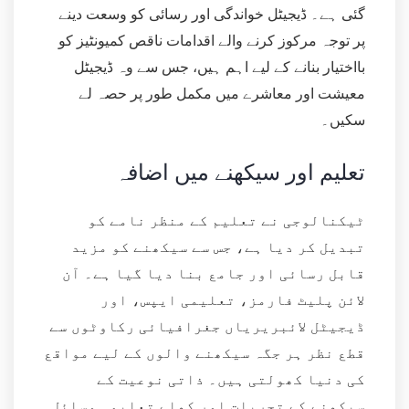
گئی ہے۔ ڈیجیٹل خواندگی اور رسائی کو وسعت دینے
پر توجہ مرکوز کرنے والے اقدامات ناقص کمیونٹیز کو
بااختیار بنانے کے لیے اہم ہیں، جس سے وہ ڈیجیٹل
معیشت اور معاشرے میں مکمل طور پر حصہ لے
سکیں۔
تعلیم اور سیکھنے میں اضافہ
ٹیکنالوجی نے تعلیم کے منظر نامے کو
تبدیل کر دیا ہے، جس سے سیکھنے کو مزید
قابل رسائی اور جامع بنا دیا گیا ہے۔ آن
لائن پلیٹ فارمز، تعلیمی ایپس، اور
ڈیجیٹل لائبریریاں جغرافیائی رکاوٹوں سے
قطع نظر ہر جگہ سیکھنے والوں کے لیے مواقع
کی دنیا کھولتی ہیں۔ ذاتی نوعیت کے
سیکھنے کے تجربات اور کھلے تعلیمی وسائل