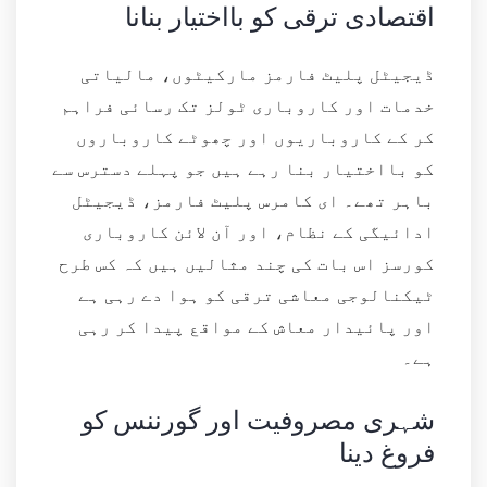
اقتصادی ترقی کو بااختیار بنانا
ڈیجیٹل پلیٹ فارمز مارکیٹوں، مالیاتی
خدمات اور کاروباری ٹولز تک رسائی فراہم
کر کے کاروباریوں اور چھوٹے کاروباروں
کو بااختیار بنا رہے ہیں جو پہلے دسترس سے
باہر تھے۔ ای کامرس پلیٹ فارمز، ڈیجیٹل
ادائیگی کے نظام، اور آن لائن کاروباری
کورسز اس بات کی چند مثالیں ہیں کہ کس طرح
ٹیکنالوجی معاشی ترقی کو ہوا دے رہی ہے
اور پائیدار معاش کے مواقع پیدا کر رہی
ہے۔
شہری مصروفیت اور گورننس کو
فروغ دینا