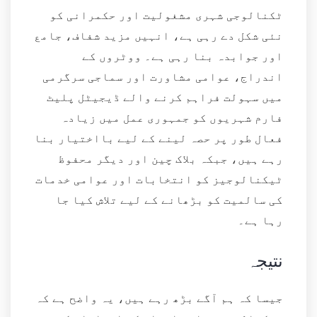
ٹکنالوجی شہری مشغولیت اور حکمرانی کو
نئی شکل دے رہی ہے، انہیں مزید شفاف، جامع
اور جوابدہ بنا رہی ہے۔ ووٹروں کے
اندراج، عوامی مشاورت اور سماجی سرگرمی
میں سہولت فراہم کرنے والے ڈیجیٹل پلیٹ
فارم شہریوں کو جمہوری عمل میں زیادہ
فعال طور پر حصہ لینے کے لیے بااختیار بنا
رہے ہیں، جبکہ بلاک چین اور دیگر محفوظ
ٹیکنالوجیز کو انتخابات اور عوامی خدمات
کی سالمیت کو بڑھانے کے لیے تلاش کیا جا
رہا ہے۔
نتیجہ
جیسا کہ ہم آگے بڑھ رہے ہیں، یہ واضح ہے کہ