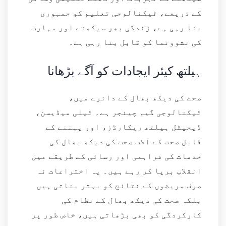
کے ذریعے، ٹیکنالوجی تعلیم کو جمہوری
بنا رہی ہے، زندگی بھر سیکھنے اور مہارت
کی نشوونما کو قابل بنا رہی ہے۔
ہیلتھ کیئر ایجادات کو آگے بڑھانا
صحت کی دیکھ بھال کے دائرے میں،
ٹیکنالوجی گیم چینجر ہے۔ ٹیلی میڈیسن،
ڈیجیٹل ہیلتھ ریکارڈز، اور پہننے کے
قابل صحت کے آلات صحت کی دیکھ بھال کی
خدمات کی فراہمی اور رسائی کے طریقے میں
انقلاب برپا کر رہے ہیں۔ یہ اختراعات نہ
صرف مریضوں کے نتائج کو بہتر بناتی ہیں
بلکہ صحت کی دیکھ بھال کے نظام کی
کارکردگی کو بھی بڑھاتی ہیں، خاص طور پر