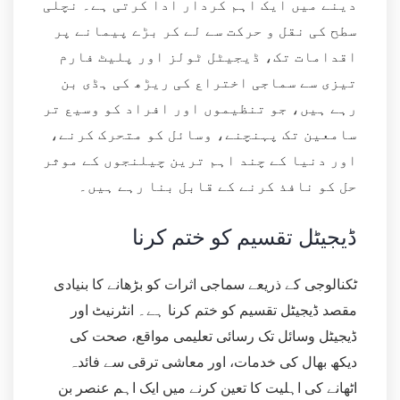
دینے میں ایک اہم کردار ادا کرتی ہے۔ نچلی
سطح کی نقل و حرکت سے لے کر بڑے پیمانے پر
اقدامات تک، ڈیجیٹل ٹولز اور پلیٹ فارم
تیزی سے سماجی اختراع کی ریڑھ کی ہڈی بن
رہے ہیں، جو تنظیموں اور افراد کو وسیع تر
سامعین تک پہنچنے، وسائل کو متحرک کرنے،
اور دنیا کے چند اہم ترین چیلنجوں کے موثر
حل کو نافذ کرنے کے قابل بنا رہے ہیں۔
ڈیجیٹل تقسیم کو ختم کرنا
ٹکنالوجی کے ذریعے سماجی اثرات کو بڑھانے کا بنیادی
مقصد ڈیجیٹل تقسیم کو ختم کرنا ہے۔ انٹرنیٹ اور
ڈیجیٹل وسائل تک رسائی تعلیمی مواقع، صحت کی
دیکھ بھال کی خدمات، اور معاشی ترقی سے فائدہ
اٹھانے کی اہلیت کا تعین کرنے میں ایک اہم عنصر بن