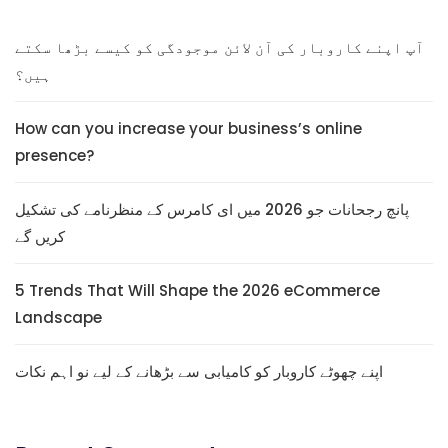
آپ اپنے کاروبار کی آن لائن موجودگی کو کیسے بڑھا سکتے
ہیں؟
How can you increase your business’s online
presence?
پانچ رجحانات جو 2026 میں ای کامرس کے منظرنامے کی تشکیل
کریں گے
5 Trends That Will Shape the 2026 eCommerce
Landscape
اپنے چھوٹے کاروبار کو کامیابی سے بڑھانے کے لیے نو اہم نکات