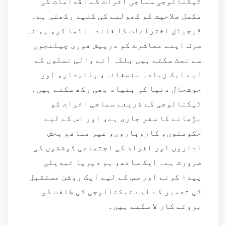
ٹیکنالوجی سماجی اثرات کے اقدامات کی
مکمل صلاحیت کو کھولنے کی کلید رکھتی ہے۔
ڈیجیٹل اختراعات کا فائدہ اٹھا کر، ہم نہ
صرف اپنے معاشرے کو درپیش فوری چیلنجوں
سے نمٹ سکتے ہیں بلکہ آنے والی نسلوں کے
لیے ایک زیادہ منصفانہ، پائیدار، اور
خوشحال دنیا کی بنیاد بھی رکھ سکتے ہیں۔
ٹیکنالوجی کے ذریعے سماجی اثرات کو
بڑھانے کا سفر جاری ہے، اور اس کے لیے
حکومتوں، کاروباروں، غیر منافع بخش
اداروں اور افراد کی اجتماعی کوششوں کی
ضرورت ہے۔ ایک ساتھ، ہم دیرپا تبدیلی
پیدا کرنے اور سب کے لیے ایک روشن مستقبل
کی تعمیر کے لیے ٹیکنالوجی کی طاقت کو
بروئے کار لا سکتے ہیں۔