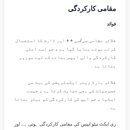
مقامی کارکردگی
فوائد
فلاٹر مقامی سی/سی + + اور ڈارٹ کا استعمال
کرتے ہوئے بنایا گیا ہے ، جو اسے اعلی
کارکردگی والی ایپس بنانے کے لیے موزوں
بناتا ہے ۔
فلاٹر ہارڈ ویئر ایکسلریشن کی بہت سی
خصوصیات کی بھی حمایت کرتا ہے ، جیسے
اسکیا ، جو ایپ کی کارکردگی کو بہتر بناتا
ہے ۔
ری ایکٹ نیٹو ایپس کی مقامی کارکردگی ہوتی ہے اور