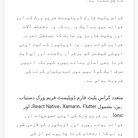
کراس پلیٹ فارم ڈویلپمنٹ فریم ورک کے اہم
فوائد میں سے ایک یہ ہے کہ وہ مختلف آلات
اور پلیٹ فارمز پر صارف کا مستقل تجربہ
فراہم کرتے ہیں۔ وہ ڈویلپرز کے لیے اپنی
ایپلی کیشنز کو برقرار رکھنے اور اپ ڈیٹ
کرنا بھی آسان بناتے ہیں، کیونکہ انہیں
صرف ایک کوڈ بیس میں تبدیلیاں کرنے کی
ضرورت ہوتی ہے۔
متعدد کراس پلیٹ فارم ڈویلپمنٹ فریم ورک دستیاب
ہیں، بشمول React Native، Xamarin، Flutter، اور
Ionic۔ ہر فریم ورک کی اپنی خصوصیات اور
فوائد ہوتے ہیں، اور ڈویلپرز کو لازمی طور
پر اس کا انتخاب کرنا چاہیے جو ان کی