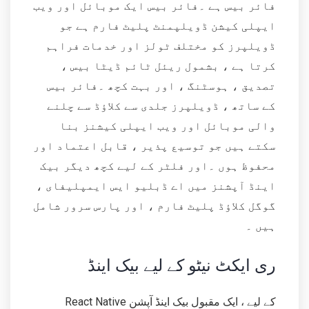
فائر بیس ہے ۔فائر بیس ایک موبائل اور ویب
ایپلی کیشن ڈویلپمنٹ پلیٹ فارم ہے جو
ڈویلپرز کو مختلف ٹولز اور خدمات فراہم
کرتا ہے ، بشمول ریئل ٹائم ڈیٹا بیس ،
تصدیق ، ہوسٹنگ ، اور بہت کچھ ۔فائر بیس
کے ساتھ ، ڈویلپرز جلدی سے کلاؤڈ سے چلنے
والی موبائل اور ویب ایپلی کیشنز بنا
سکتے ہیں جو توسیع پذیر ، قابل اعتماد اور
محفوظ ہوں ۔اور فلٹر کے لیے کچھ دیگر بیک
اینڈ آپشنز میں اے ڈبلیو ایس ایمپلیفای ،
گوگل کلاؤڈ پلیٹ فارم ، اور پارس سرور شامل
ہیں ۔
ری ایکٹ نیٹو کے لیے بیک اینڈ
React Native کے لیے ، ایک مقبول بیک اینڈ آپشن