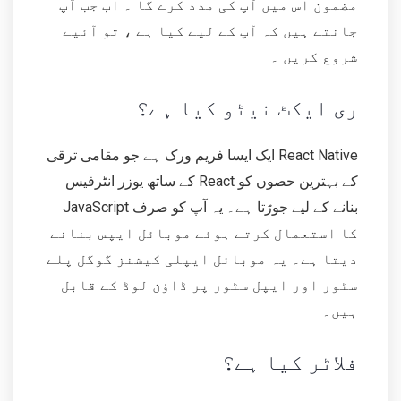
مضمون اس میں آپ کی مدد کرے گا ۔ اب جب آپ
جانتے ہیں کہ آپ کے لیے کیا ہے ، تو آئیے
شروع کریں ۔
ری ایکٹ نیٹو کیا ہے؟
React Native ایک ایسا فریم ورک ہے جو مقامی ترقی
کے بہترین حصوں کو React کے ساتھ یوزر انٹرفیس
بنانے کے لیے جوڑتا ہے۔ یہ آپ کو صرف JavaScript
کا استعمال کرتے ہوئے موبائل ایپس بنانے
دیتا ہے۔ یہ موبائل ایپلی کیشنز گوگل پلے
سٹور اور ایپل سٹور پر ڈاؤن لوڈ کے قابل
ہیں۔
فلاٹر کیا ہے؟