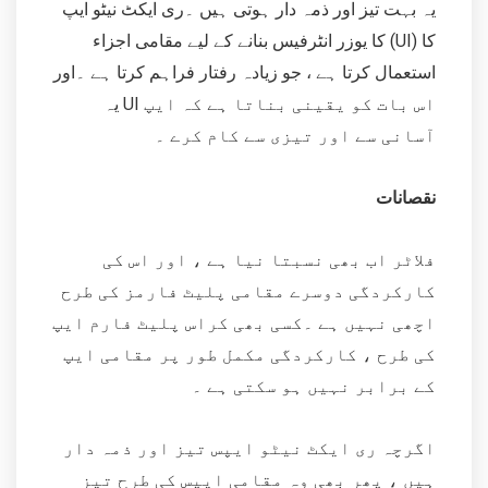
یہ بہت تیز اور ذمہ دار ہوتی ہیں ۔ری ایکٹ نیٹو ایپ
کا یوزر انٹرفیس بنانے کے لیے مقامی اجزاء (UI) کا
استعمال کرتا ہے ، جو زیادہ رفتار فراہم کرتا ہے ۔اور
یہ UI اس بات کو یقینی بناتا ہے کہ ایپ
آسانی سے اور تیزی سے کام کرے ۔
نقصانات
فلاٹر اب بھی نسبتا نیا ہے ، اور اس کی
کارکردگی دوسرے مقامی پلیٹ فارمز کی طرح
اچھی نہیں ہے ۔کسی بھی کراس پلیٹ فارم ایپ
کی طرح ، کارکردگی مکمل طور پر مقامی ایپ
کے برابر نہیں ہو سکتی ہے ۔
اگرچہ ری ایکٹ نیٹو ایپس تیز اور ذمہ دار
ہیں ، پھر بھی وہ مقامی ایپس کی طرح تیز