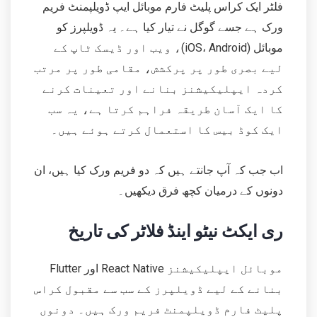
فلٹر ایک کراس پلیٹ فارم موبائل ایپ ڈویلپمنٹ فریم
ورک ہے جسے گوگل نے تیار کیا ہے۔ یہ ڈویلپرز کو
موبائل (iOS، Android)، ویب اور ڈیسک ٹاپ کے
لیے بصری طور پر پرکشش، مقامی طور پر مرتب
کردہ ایپلیکیشنز بنانے اور تعینات کرنے
کا ایک آسان طریقہ فراہم کرتا ہے، یہ سب
ایک کوڈ بیس کا استعمال کرتے ہوئے ہیں۔
اب جب کہ آپ جانتے ہیں کہ دو فریم ورک کیا ہیں، ان
دونوں کے درمیان کچھ فرق دیکھیں۔
ری ایکٹ نیٹو اینڈ فلاٹر کی تاریخ
Flutter اور React Native موبائل ایپلیکیشنز
بنانے کے لیے ڈویلپرز کے سب سے مقبول کراس
پلیٹ فارم ڈویلپمنٹ فریم ورک ہیں۔ دونوں