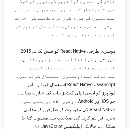
فلٹر کی ہاٹ ری لوڈ فیچر ڈویلپرز کو کوڈ
میں تبدیلیاں کرنے اور ایپ میں ہونے والی
تبدیلیوں کو فوری طور پر دیکھنے کی اجازت
دیتی ہے، جس سے ڈیولپمنٹ کے عمل کو تیز تر
اور زیادہ موثر ہو جاتا ہے۔
دوسری طرف، React Native کو فیس بک نے 2015
میں تیار کیا تھا اور اسے بڑے پیمانے پر
کراس پلیٹ فارم موبائل ایپلی کیشنز
بنانے کے لیے ڈویلپرز استعمال کرتے ہیں۔
React Native JavaScript استعمال کرتا ہے اور
ڈویلپرز کو ایسی ایپلی کیشنز بنانے کی اجازت دیتا ہے
جو iOS اور Android دونوں آلات پر چلتی ہیں۔
React Native کی مقبولیت کو صارفین کو مقامی
تجربہ فراہم کرنے کی صلاحیت سے منسوب کیا جا
سکتا ہے، حالانکہ ایپلیکیشن JavaScript کا