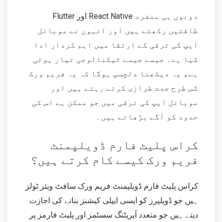
Flutter اور React Native دونوں ہی منفرد
طاقتیں رکھتے ہیں اور انہوں نے موبائل
ایپ کی ترقی کے ارتقا میں اہم کردار ادا
کیا ہے۔ جیسے جیسے ٹیکنالوجی تیار ہوتی
ہے، یہ دیکھنا دلچسپ ہوگا کہ یہ فریم ورک
کس طرح جدت طرازی کرتے رہتے ہیں اور
موبائل ایپ کی ترقی میں جو ممکن ہے اس کی
حدود کو آگے بڑھاتے ہیں۔
کراس پلیٹ فارم ڈویلپمنٹ
فریم ورک کیسے کام کرتے ہیں؟
کراس پلیٹ فارم ڈویلپمنٹ فریم ورک سافٹ ویئر ٹولز
ہیں جو ڈویلپرز کو ایسی ایپلی کیشنز بنانے کی اجازت
دیتے ہیں جو متعدد آپریٹنگ سسٹمز اور پلیٹ فارمز پر