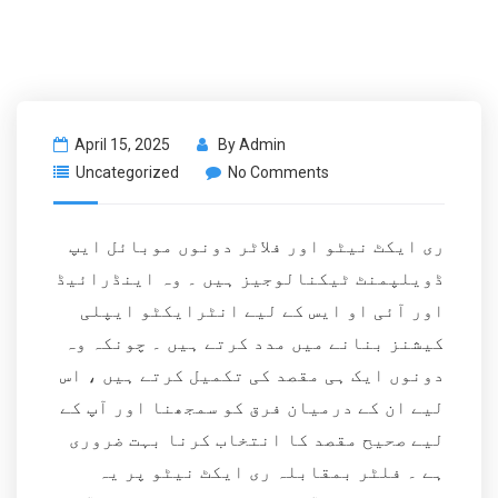
April 15, 2025
By
Admin
Uncategorized
No Comments
ری ایکٹ نیٹو اور فلاٹر دونوں موبائل ایپ
ڈویلپمنٹ ٹیکنالوجیز ہیں ۔ وہ اینڈرائیڈ
اور آئی او ایس کے لیے انٹرایکٹو ایپلی
کیشنز بنانے میں مدد کرتے ہیں ۔ چونکہ وہ
دونوں ایک ہی مقصد کی تکمیل کرتے ہیں ، اس
لیے ان کے درمیان فرق کو سمجھنا اور آپ کے
لیے صحیح مقصد کا انتخاب کرنا بہت ضروری
ہے ۔ فلٹر بمقابلہ ری ایکٹ نیٹو پر یہ