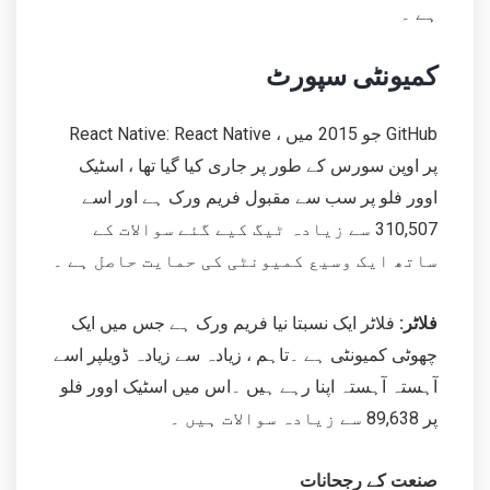
ہے ۔
کمیونٹی سپورٹ
React Native: React Native ، جو 2015 میں GitHub
پر اوپن سورس کے طور پر جاری کیا گیا تھا ، اسٹیک
اوور فلو پر سب سے مقبول فریم ورک ہے اور اسے
310,507 سے زیادہ ٹیگ کیے گئے سوالات کے
ساتھ ایک وسیع کمیونٹی کی حمایت حاصل ہے ۔
فلاٹر:
فلاٹر ایک نسبتا نیا فریم ورک ہے جس میں ایک
چھوٹی کمیونٹی ہے ۔تاہم ، زیادہ سے زیادہ ڈویلپر اسے
آہستہ آہستہ اپنا رہے ہیں ۔اس میں اسٹیک اوور فلو
پر 89,638 سے زیادہ سوالات ہیں ۔
صنعت کے رجحانات