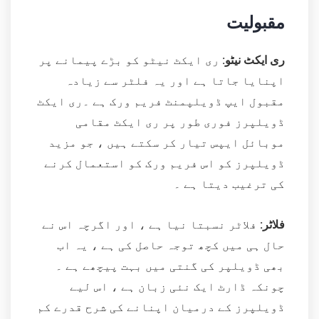
مقبولیت
ری ایکٹ نیٹو:
ری ایکٹ نیٹو کو بڑے پیمانے پر
اپنایا جاتا ہے اور یہ فلٹر سے زیادہ
مقبول ایپ ڈویلپمنٹ فریم ورک ہے ۔ری ایکٹ
ڈویلپرز فوری طور پر ری ایکٹ مقامی
موبائل ایپس تیار کر سکتے ہیں ، جو مزید
ڈویلپرز کو اس فریم ورک کو استعمال کرنے
کی ترغیب دیتا ہے ۔
فلاٹر:
فلاٹر نسبتا نیا ہے ، اور اگرچہ اس نے
حال ہی میں کچھ توجہ حاصل کی ہے ، یہ اب
بھی ڈویلپر کی گنتی میں بہت پیچھے ہے ۔
چونکہ ڈارٹ ایک نئی زبان ہے ، اس لیے
ڈویلپرز کے درمیان اپنانے کی شرح قدرے کم