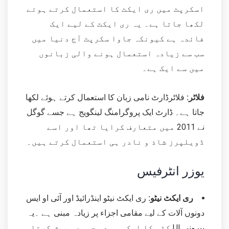
اسکرپٹ میں ری ایکٹ کا استعمال کرتے ہوئے
لکھا جاتا ہے۔ یہ ری ایکٹ کے لیے ایک
فائدہ ہے کیونکہ جاوا
سکرپٹ آج دنیا میں
سب سے زیادہ استعمال ہونے والی زبانوں
میں سے ایک ہے۔
فلاٹر:
فلاٹرڈارٹ نامی زبان کا استعمال کرتے ہوئے لکھا
جاتا ہے۔ ڈارٹ ایک پروگرامنگ لینگویج ہے جسے گوگل
نے 2011 میں متعارف کرایا تھا اور اسے
ڈویلپرز شاذ و نادر ہی استعمال کرتے ہیں۔
یوزر انٹرفیس
ری ایکٹ نیٹو:
ری ایکٹ نیٹو اینڈرائیڈ اور آئی او ایس
دونوں آلات کے لیے مقامی اجزاء پر زیادہ مبنی ہے ۔یہ
بیرونی UI کٹس کا ایک وسیع مجموعہ پیش کرتا