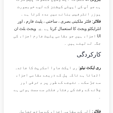
ہے جو آپ کی ایپلی کیشنز کے لیے خوبصورت
یوزر انٹرفیس بنانے میں مدد کرتا ہے ۔
فلاٹر:
فلٹر ملکیتی بصری ، ساختی ، پلیٹ فارم ، اور
انٹرایکٹو ویجٹ کا استعمال کرتا ہے ۔یہ ویجٹ بلٹ ان
UI اجزاء ہیں جو مقامی پلیٹ فارم اجزاء کی
جگہ لے لیتے ہیں ۔
کارکردگی
ری ایکٹ نیٹو:
ری ایکٹ جاوا اسکرپٹ کا فائدہ
اٹھاتا ہے تاکہ پل کے ذریعے مقامی اجزاء
سے جڑ سکے ۔ نتیجے کے طور پر ، ترقی اور
چلانے کے وقت کی رفتار فلٹر سے سست ہوتی ہے
۔
فلاٹر:
آلہ کے مقامی اجزاء کے ساتھ تعامل