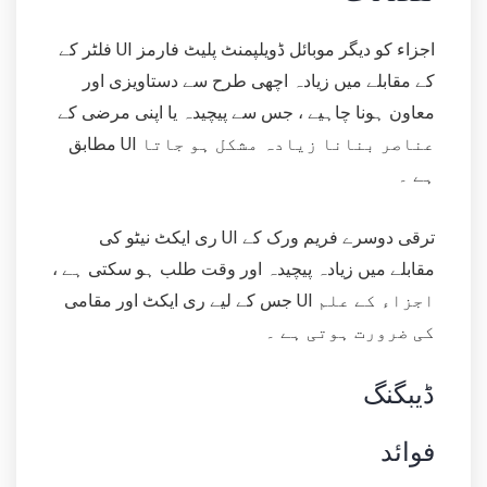
فلٹر کے UI اجزاء کو دیگر موبائل ڈویلپمنٹ پلیٹ فارمز
کے مقابلے میں زیادہ اچھی طرح سے دستاویزی اور
معاون ہونا چاہیے ، جس سے پیچیدہ یا اپنی مرضی کے
مطابق UI عناصر بنانا زیادہ مشکل ہو جاتا
ہے ۔
ری ایکٹ نیٹو کی UI ترقی دوسرے فریم ورک کے
مقابلے میں زیادہ پیچیدہ اور وقت طلب ہو سکتی ہے ،
جس کے لیے ری ایکٹ اور مقامی UI اجزاء کے علم
کی ضرورت ہوتی ہے ۔
ڈیبگنگ
فوائد