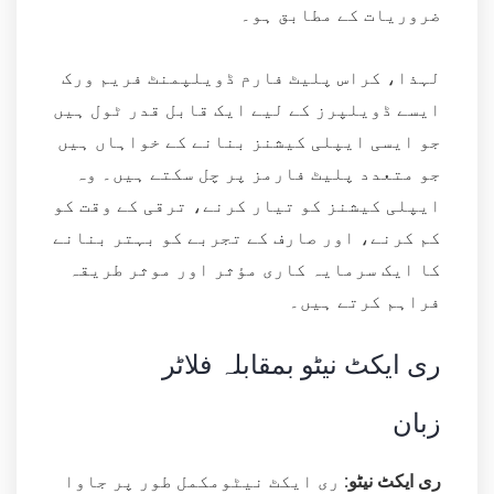
ضروریات کے مطابق ہو۔
لہذا، کراس پلیٹ فارم ڈویلپمنٹ فریم ورک
ایسے ڈویلپرز کے لیے ایک قابل قدر ٹول ہیں
جو ایسی ایپلی کیشنز بنانے کے خواہاں ہیں
جو متعدد پلیٹ فارمز پر چل سکتے ہیں۔ وہ
ایپلی کیشنز کو تیار کرنے، ترقی کے وقت کو
کم کرنے، اور صارف کے تجربے کو بہتر بنانے
کا ایک سرمایہ کاری مؤثر اور موثر طریقہ
فراہم کرتے ہیں۔
ری ایکٹ نیٹو بمقابلہ فلاٹر
زبان
ری ایکٹ نیٹو:
ری ایکٹ نیٹومکمل طور پر جاوا