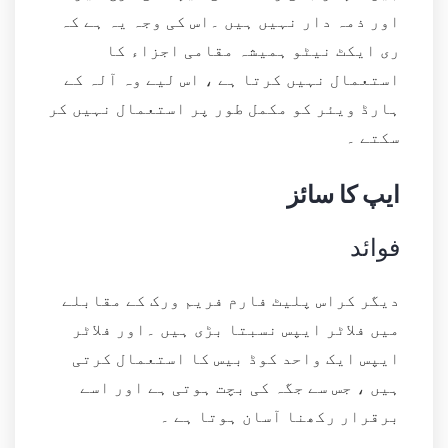
اور ذمہ دار نہیں ہیں ۔اس کی وجہ یہ ہے کہ
ری ایکٹ نیٹو ہمیشہ مقامی اجزاء کا
استعمال نہیں کرتا ہے ، اس لیے وہ آلہ کے
ہارڈ ویئر کو مکمل طور پر استعمال نہیں کر
سکتے ۔
ایپ کا سائز
فوائد
دیگر کراس پلیٹ فارم فریم ورک کے مقابلے
میں فلاٹر ایپس نسبتا بڑی ہیں ۔اور فلاٹر
ایپس ایک واحد کوڈ بیس کا استعمال کرتی
ہیں ، جس سے جگہ کی بچت ہوتی ہے اور اسے
برقرار رکھنا آسان ہوتا ہے ۔