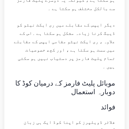
ہو سکتا ہے ، کیونکہ یہ دوسرے پلیٹ فارمز
سے بالکل مختلف ہو سکتا ہے ۔
دیگر ایپس کے مقابلے میں ری ایکٹ نیٹو کو
ڈیبگ کرنا زیادہ مشکل ہو سکتا ہے ۔اس کے
علاوہ ، ری ایکٹ نیٹو مقامی ایپس کے مقابلے
میں سست ہو سکتا ہے ، اور کچھ خصوصیات
تمام پلیٹ فارمز پر دستیاب نہیں ہو سکتی
ہیں ۔
موبائل پلیٹ فارمز کے درمیان کوڈ کا
دوبارہ استعمال
فوائد
فلاٹر ڈویلپرز کو اپنا کوڈ ایک ہی زبان