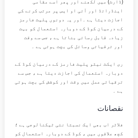
(ڈارٹ) میں لکھنے اور پھر اسے مقامی
اینڈرائڈ اور آئی او ایس پر مرتب کرنے کی
اجازت دیتا ہے ۔اور یہ دونوں پلیٹ فارمز
کے درمیان کوڈ کے دوبارہ استعمال کو بہت
زیادہ قابل رسائی بناتا ہے ، جس سے وقت
اور ترقیاتی وسائل کی بچت ہوتی ہے ۔
ری ایکٹ نیٹو پلیٹ فارمز کے درمیان کوڈ کے
دوبارہ استعمال کی اجازت دیتا ہے ، جس سے
ترقیاتی عمل میں وقت اور کوشش کی بچت ہوتی
ہے ۔
نقصانات
فلاٹر اب بھی ایک نسبتا نئی ٹیکنالوجی ہے ؛
کچھ علاقوں میں ، کوڈ کے دوبارہ استعمال کو