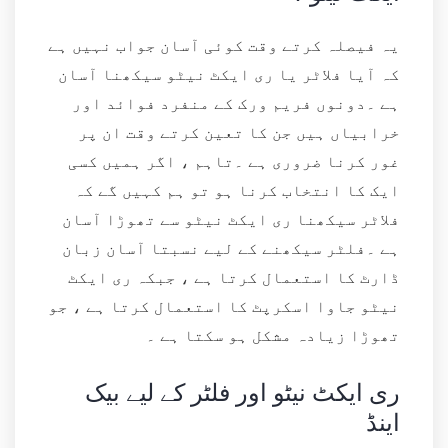
یہ فیصلہ کرتے وقت کوئی آسان جواب نہیں ہے
کہ آیا فلاٹر یا ری ایکٹ نیٹو سیکھنا آسان
ہے ۔دونوں فریم ورک کے منفرد فوائد اور
خرابیاں ہیں جن کا تعین کرتے وقت ان پر
غور کرنا ضروری ہے ۔تاہم ، اگر ہمیں کسی
ایک کا انتخاب کرنا ہو تو ہم کہیں گے کہ
فلاٹر سیکھنا ری ایکٹ نیٹو سے تھوڑا آسان
ہے ۔فلٹر سیکھنے کے لیے نسبتا آسان زبان
ڈارٹ کا استعمال کرتا ہے ، جبکہ ری ایکٹ
نیٹو جاوا اسکرپٹ کا استعمال کرتا ہے ، جو
تھوڑا زیادہ مشکل ہو سکتا ہے ۔
ری ایکٹ نیٹو اور فلٹر کے لیے بیک
اینڈ