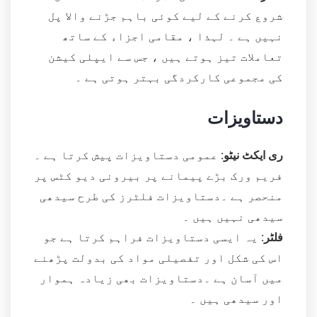
شروع کرنے کے لیے کوئی باہم جڑنے والا پل
نہیں ہے ۔ لہذا ، مقامی اجزاء کے ساتھ
تعاملات تیز ہوتے ہیں ، جس سے ایپلی کیشن
کی مجموعی کارکردگی بہتر ہوتی ہے ۔
دستاویزات
ری ایکٹ نیٹو:
عمومی دستاویزات پیش کرتا ہے ۔
فریم ورک بڑے پیمانے پر بیرونی دیو کٹس پر
منحصر ہے ۔دستاویزات فلٹرز کی طرح سیدھی
سیدھی نہیں ہیں ۔
فلٹر:
یہ ایسی دستاویزات فراہم کرتا ہے جو
اس کی شکل اور تفصیلی مواد کی بدولت پڑھنے
میں آسان ہے ۔دستاویزات بھی زیادہ ہموار
اور سیدھی ہیں ۔