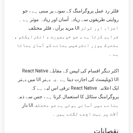
فلٹر رد عمل پروگرامنگ کے نمونے پر مبنی ہے ، جو
روایتی طریقوں سے زیادہ آسان اور زیادہ موثر ہے ۔
مزید برآں ، فلٹر مختلف UI اجزاء اور ٹولز
فراہم کرتا ہے ، جو خوبصورت ، انٹرایکٹو ،
متحرک یوزر انٹرفیس بنانے کو آسان بناتا
ہے ۔
React Native اکثر دیگر اقسام کی ایپس کے مقابلے
میں بہتر UI ڈویلپمنٹ کی اجازت دیتا ہے ۔یہ بہتر UI
ترقی اس لیے ہے کہ React Native ایک اعلانیہ
پروگرامنگ سٹائل کا استعمال کرتا ہے ، جس سے ذمہ
دار UI بنانے میں آسانی ہوتی ہے جو مختلف
آلات پر بہت اچھے لگتے ہیں ۔
نقصانات