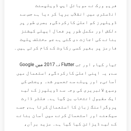
فریم ورک نے موبائل ایپ ڈویلپمنٹ
انڈسٹری میں انقلاب برپا کر دیا ہے جس سے
ڈویلپرز کو اعلیٰ کارکردگی، بصری طور پر
دلکش اور مکمل طور پر فعال ایپلی کیشنز
بنانے کی اجازت دی گئی ہے جو مختلف پلیٹ
فارمز پر بغیر کسی رکاوٹ کے کام کرتی ہیں۔
Google نے 2017 میں Flutter تیار کیا، اور تب
سے، یہ اپنی اعلیٰ کارکردگی، استعمال میں
آسانی، اور پہلے سے تعمیر شدہ ویجٹس کی
وسیع لائبریری کی وجہ سے ڈویلپرز کے لیے
ایک مقبول انتخاب بن گیا ہے۔ فلٹر ڈارٹ
پروگرامنگ زبان کا استعمال کرتا ہے، جسے
سیکھنے اور استعمال کرنے میں آسان بنانے
کے لیے ڈیزائن کیا گیا ہے۔ مزید برآں،