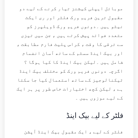
موبائل ایپلی کیشنز تیار کرنے کے لیے دو
مقبول ترین فریم ورک فلٹر اور ری ایکٹ
نیٹو ہیں ۔دونوں فریم ورک ڈویلپرز کو
متعدد فوائد پیش کرتے ہیں ، جن میں تیزی
سے ترقی کا وقت ، کراس پلیٹ فارم مطابقت ،
اور بیک اینڈ سسٹم کے ساتھ آسان انضمام
شامل ہیں ۔لیکن بیک اینڈ کا کیا ہوگا ؟
اگرچہ دونوں فریم ورک کو مختلف بیک اینڈ
ٹیکنالوجیز کے ساتھ استعمال کیا جا سکتا
ہے ، لیکن کچھ اختیارات خاص طور پر ہر ایک
کے لیے موزوں ہیں ۔
فلٹر کے لیے بیک اینڈ
فلٹر کے لیے ، ایک مقبول بیک اینڈ آپشن