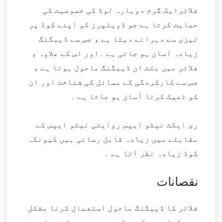
فلاٹرایک گرم دوبارہ لوڈ کی خصوصیت کی
حمایت کرتا ہے جو ڈویلپرز کو اپنے کوڈ پر
تیزی سے دہرانے دیتا ہے ، جس سے ڈیبگنگ
زیادہ آسان ہو جاتی ہے ۔اور اس کے علاوہ ،
فلاٹر میں بلٹ ان ڈیبگنگ ماحول ہوتا ہے ،
جس سے کارکردگی کے مسائل کی شناخت اور ان
کو ٹھیک کرنا آسان ہو جاتا ہے ۔
ری ایکٹ نیٹو ایپس روایتی نیٹو ایپس کے
مقابلے میں زیادہ قابل رسائی ہیں کیونکہ
کوڈ زیادہ نظر آتا ہے ۔
نقصانات
فلاٹر کا ڈیبگنگ ماحول استعمال کرنا مشکل