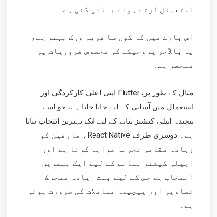
استعمال کرتے ہوئے بنائی گئی ہے۔
اس بارے میں کہ کون سا فریم ورک بہتر ہے،
یہ بالآخر پروجیکٹ کی مخصوص ضروریات پر
منحصر ہے۔
مثال کے طور پر، Flutter اپنی اعلی کارکردگی اور
استعمال میں آسانی کے لیے جانا جاتا ہے، جو اسے
پیچیدہ ایپلی کیشنز بنانے کے لیے ایک بہترین انتخاب بناتا
ہے۔ دوسری طرف React Native، صارفین کو
زیادہ مقامی تجربہ فراہم کرتا ہے اور
ایپلی کیشنز بنانے کے لیے ایک بہترین
انتخاب ہے جس کے لیے بہت زیادہ متحرک
تصاویر اور پیچیدہ تعاملات کی ضرورت ہوتی
ہے۔