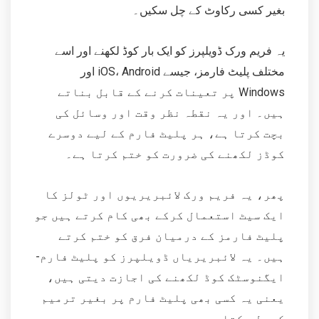
بغیر کسی رکاوٹ کے چل سکیں۔
یہ فریم ورک ڈویلپرز کو ایک بار کوڈ لکھنے اور اسے
مختلف پلیٹ فارمز، جیسے iOS، Android اور
Windows پر تعینات کرنے کے قابل بناتے
ہیں۔ اور یہ نقطہ نظر وقت اور وسائل کی
بچت کرتا ہے، ہر پلیٹ فارم کے لیے دوسرے
کوڈز لکھنے کی ضرورت کو ختم کرتا ہے۔
پھر، یہ فریم ورک لائبریریوں اور ٹولز کا
ایک سیٹ استعمال کرکے بھی کام کرتے ہیں جو
پلیٹ فارمز کے درمیان فرق کو ختم کرتے
ہیں۔ یہ لائبریریاں ڈویلپرز کو پلیٹ فارم-
ایگنوسٹک کوڈ لکھنے کی اجازت دیتی ہیں،
یعنی یہ کسی بھی پلیٹ فارم پر بغیر ترمیم
کے چل سکتا ہے۔