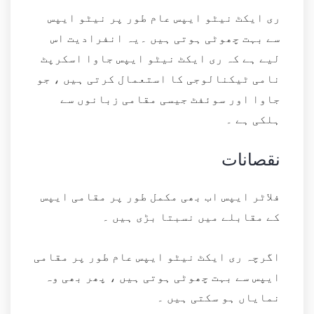
ری ایکٹ نیٹو ایپس عام طور پر نیٹو ایپس
سے بہت چھوٹی ہوتی ہیں ۔یہ انفرادیت اس
لیے ہے کہ ری ایکٹ نیٹو ایپس جاوا اسکرپٹ
نامی ٹیکنالوجی کا استعمال کرتی ہیں ، جو
جاوا اور سوئفٹ جیسی مقامی زبانوں سے
ہلکی ہے ۔
نقصانات
فلاٹر ایپس اب بھی مکمل طور پر مقامی ایپس
کے مقابلے میں نسبتا بڑی ہیں ۔
اگرچہ ری ایکٹ نیٹو ایپس عام طور پر مقامی
ایپس سے بہت چھوٹی ہوتی ہیں ، پھر بھی وہ
نمایاں ہو سکتی ہیں ۔