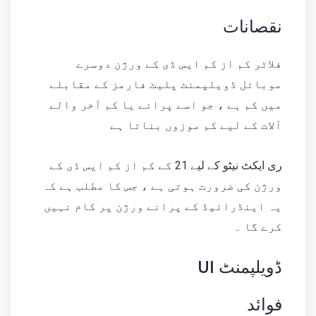
نقصانات
فلاٹر کم از کم ایس ڈی کے ورژن دوسرے
موبائل ڈویلپمنٹ پلیٹ فارمز کے مقابلے
میں کم ہے ، جو اسے پرانے یا کم آخر والے
آلات کے لیے کم موزوں بناتا ہے
ری ایکٹ نیٹو کے لیے 21 کے کم از کم ایس ڈی کے
ورژن کی ضرورت ہوتی ہے ، جس کا مطلب ہے کہ
یہ اینڈرائیڈ کے پرانے ورژن پر کام نہیں
کرے گا ۔
UI ڈویلپمنٹ
فوائد