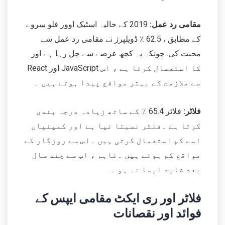
مقامی رد عمل:
2019 کے حالیہ اسٹیک اوور فلو سروے
کے مطابق ، 62.5 ٪ ڈویلپرز نے مقامی رد عمل سے
محبت کی. چونکہ یہ کچھ عرصے سے چل رہا ہے اور
React اور JavaScript کا استعمال کرتا ہے ، اس
سے ملازمت کے بہتر مواقع پیدا ہوتے ہیں ۔
فلاٹر:
فلاٹر 65.4 ٪ کے ساتھ زیادہ درجہ بندی
کرتا ہے ۔فلٹر نسبتا نیا ہے اور کمپنیاں
اسے کم استعمال کرتی ہیں ۔اس سے روزگار کے
مواقع کم ہوتے ہیں ۔تاہم ، اب سے چند سال
بعد شاید ایسا نہ ہو ۔
فلاٹر اور ری ایکٹ مقامی ایپس کے
فوائد اور نقصانات