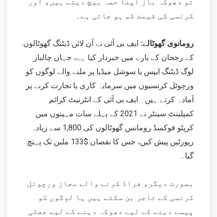
تو دھوکہ باز اپنا حصہ بیچ دیتے ہیں، اور
کرنسی کی قیمت کم ہو جاتی ہے۔
رومانوی گھوٹالے:
ایف بی آئی نے آن لائن ڈیٹنگ گھوٹالوں
کے رجحان کے بارے میں خبردار کیا ہے، جہاں چالباز
لوگ ڈیٹنگ ایپس یا سوشل میڈیا پر ملنے والے لوگوں کو
ورچوئل کرنسیوں میں سرمایہ کاری یا تجارت کرنے پر
آمادہ کرتے ہیں۔ ایف بی آئی کے انٹرنیٹ کرائم
کمپلینٹ سینٹر نے 2021 کے پہلے سات مہینوں میں
کرپٹو فوکسڈ رومانس گھوٹالوں کی 1,800 سے زیادہ
رپورٹیں پیش کیں، جس کا نقصان $133 ملین تک پہنچ
گیا۔
بصورت دیگر، فراڈ کرنے والے مجاز ورچوئل
کرنسی کے تاجر بن سکتے ہیں یا لوگوں کو
پیسے دینے کے لیے دھوکہ دینے کے لیے جعلی