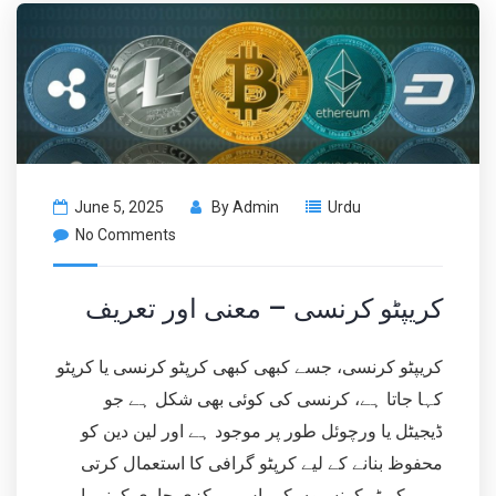
June 5, 2025
By
Admin
Urdu
No Comments
کریپٹو کرنسی – معنی اور تعریف
کریپٹو کرنسی، جسے کبھی کبھی کرپٹو کرنسی یا کرپٹو
کہا جاتا ہے، کرنسی کی کوئی بھی شکل ہے جو
ڈیجیٹل یا ورچوئل طور پر موجود ہے اور لین دین کو
محفوظ بنانے کے لیے کرپٹو گرافی کا استعمال کرتی
ہے۔ کرپٹو کرنسیوں کے پاس مرکزی جاری کرنے یا