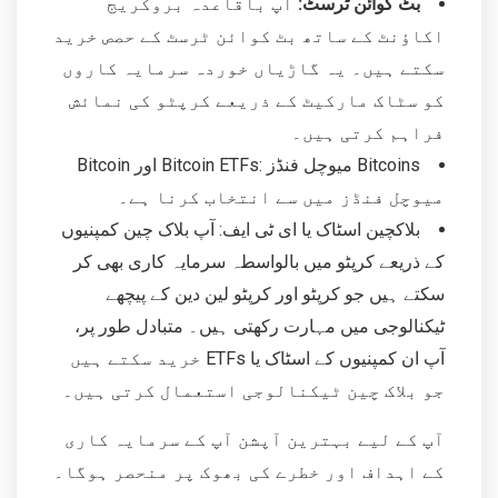
بٹ کوائن ٹرسٹ:
آپ باقاعدہ بروکریج
اکاؤنٹ کے ساتھ بٹ کوائن ٹرسٹ کے حصص خرید
سکتے ہیں۔ یہ گاڑیاں خوردہ سرمایہ کاروں
کو سٹاک مارکیٹ کے ذریعے کرپٹو کی نمائش
فراہم کرتی ہیں۔
Bitcoins میوچل فنڈز :Bitcoin ETFs اور Bitcoin
میوچل فنڈز میں سے انتخاب کرنا ہے۔
بلاکچین اسٹاک یا ای ٹی ایف: آپ بلاک چین کمپنیوں
کے ذریعے کرپٹو میں بالواسطہ سرمایہ کاری بھی کر
سکتے ہیں جو کرپٹو اور کرپٹو لین دین کے پیچھے
ٹیکنالوجی میں مہارت رکھتی ہیں۔ متبادل طور پر،
آپ ان کمپنیوں کے اسٹاک یا ETFs خرید سکتے ہیں
جو بلاک چین ٹیکنالوجی استعمال کرتی ہیں۔
آپ کے لیے بہترین آپشن آپ کے سرمایہ کاری
کے اہداف اور خطرے کی بھوک پر منحصر ہوگا۔