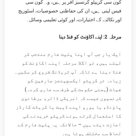
کون سی کریپٹو کرنسیز آفر پر ہیں، وہ کون سی
فیس لیتی ہیں، ان کی حفاظتی خصوصیات، اسٹوریج
اور نکالنے کے اختیارات، اور کوئی تعلیمی وسائل۔
مرحلہ 2: اپنے اکاؤنٹ کو فنڈ دینا
ایک بار جب آپ اپنا پلیٹ فارم منتخب کر
لیتے ہیں، تو اگلا مرحلہ اپنے اکاؤنٹ کو
فنڈ دینا ہے تاکہ آپ ٹریڈنگ شروع کر سکیں۔
زیادہ تر کرپٹو ایکسچینجز صارفین کو
فیاٹ (یعنی حکومت کی طرف سے جاری کردہ)
کرنسیوں جیسے کہ امریکی ڈالر، برطانوی
پاؤنڈ، یا یورو اپنے ڈیبٹ یا کریڈٹ کارڈز
کا استعمال کرتے ہوئے کرپٹو خریدنے کی
اجازت دیتے ہیں – حالانکہ یہ پلیٹ فارم کے
لحاظ سے مختلف ہوتا ہے۔