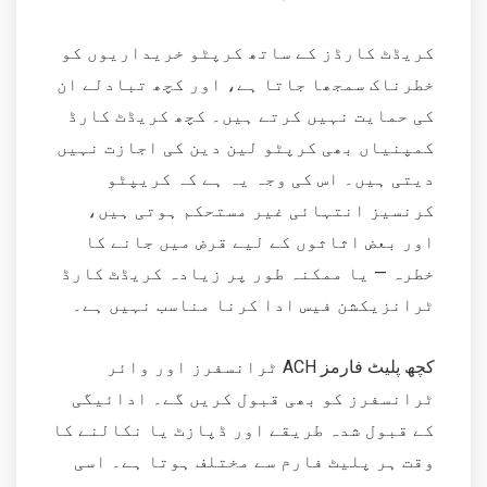
کریڈٹ کارڈز کے ساتھ کرپٹو خریداریوں کو
خطرناک سمجھا جاتا ہے، اور کچھ تبادلے ان
کی حمایت نہیں کرتے ہیں۔ کچھ کریڈٹ کارڈ
کمپنیاں بھی کرپٹو لین دین کی اجازت نہیں
دیتی ہیں۔ اس کی وجہ یہ ہے کہ کریپٹو
کرنسیز انتہائی غیر مستحکم ہوتی ہیں،
اور بعض اثاثوں کے لیے قرض میں جانے کا
خطرہ — یا ممکنہ طور پر زیادہ کریڈٹ کارڈ
ٹرانزیکشن فیس ادا کرنا مناسب نہیں ہے۔
کچھ پلیٹ فارمز ACH ٹرانسفرز اور وائر
ٹرانسفرز کو بھی قبول کریں گے۔ ادائیگی
کے قبول شدہ طریقے اور ڈپازٹ یا نکالنے کا
وقت ہر پلیٹ فارم سے مختلف ہوتا ہے۔ اسی