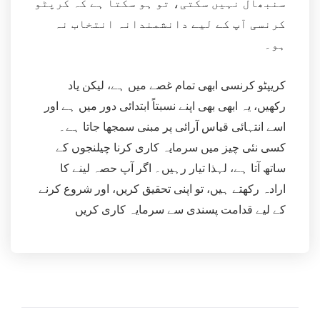
سنبھال نہیں سکتی، تو ہو سکتا ہے کہ کرپٹو
کرنسی آپ کے لیے دانشمندانہ انتخاب نہ
ہو۔
کریپٹو کرنسی ابھی تمام غصے میں ہے، لیکن یاد
رکھیں، یہ ابھی بھی اپنے نسبتاً ابتدائی دور میں ہے اور
اسے انتہائی قیاس آرائی پر مبنی سمجھا جاتا ہے۔
کسی نئی چیز میں سرمایہ کاری کرنا چیلنجوں کے
ساتھ آتا ہے، لہذا تیار رہیں۔ اگر آپ حصہ لینے کا
ارادہ رکھتے ہیں، تو اپنی تحقیق کریں، اور شروع کرنے
کے لیے قدامت پسندی سے سرمایہ کاری کریں