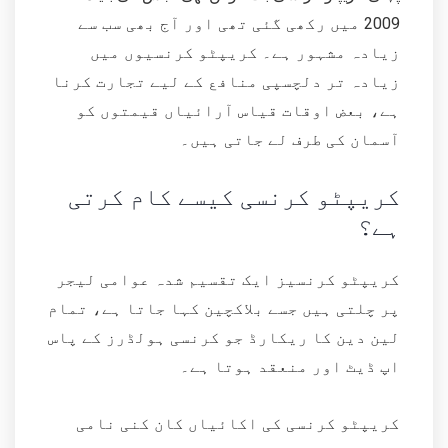
2009 میں رکھی گئی تھی اور آج بھی سب سے
زیادہ مشہور ہے۔ کریپٹو کرنسیوں میں
زیادہ تر دلچسپی منافع کے لیے تجارت کرنا
ہے، بعض اوقات قیاس آرائیاں قیمتوں کو
آسمان کی طرف لے جاتی ہیں۔
کریپٹو کرنسی کیسے کام کرتی
ہے؟
کریپٹو کرنسیز ایک تقسیم شدہ عوامی لیجر
پر چلتی ہیں جسے بلاکچین کہا جاتا ہے، تمام
لین دین کا ریکارڈ جو کرنسی ہولڈرز کے پاس
اپ ڈیٹ اور منعقد ہوتا ہے۔
کریپٹو کرنسی کی اکائیاں کان کنی نامی