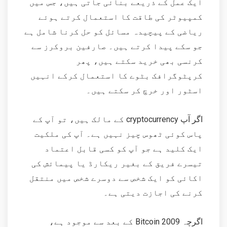
ایک عمل کے ذریعے بنائی جاتی ہیں، جس میں
کمپیوٹر کی طاقت کا استعمال کرتے ہوئے
ریاضی کے پیچیدہ مسائل کو حل کرنا شامل ہے
جو سکے پیدا کرتے ہیں۔ صارفین بروکرز سے
کرنسی بھی خرید سکتے ہیں، پھر
کرپٹوگرافک بٹوے کا استعمال کرکے انہیں
اسٹور اور خرچ کر سکتے ہیں۔
اگر آپ cryptocurrency کے مالک ہیں، تو آپ کے
پاس کوئی ٹھوس چیز نہیں ہے۔ آپ کی ملکیت
ایک کلید ہے جو آپ کو کسی قابل اعتماد
تیسرے فریق کے بغیر ریکارڈ یا پیمائش کی
اکائی کو ایک شخص سے دوسرے شخص میں منتقل
کرنے کی اجازت دیتی ہے۔
اگرچہ Bitcoin 2009 کے بعد سے موجود ہے،