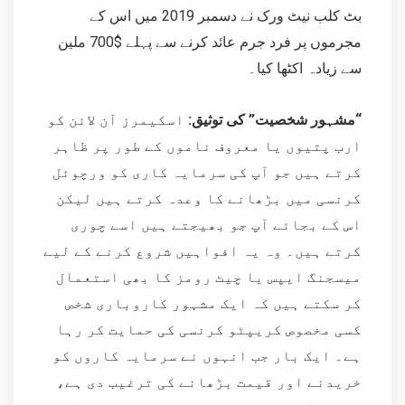
بٹ کلب نیٹ ورک نے دسمبر 2019 میں اس کے
مجرموں پر فرد جرم عائد کرنے سے پہلے $700 ملین
سے زیادہ اکٹھا کیا۔
“مشہور شخصیت” کی توثیق:
اسکیمرز آن لائن کو
ارب پتیوں یا معروف ناموں کے طور پر ظاہر
کرتے ہیں جو آپ کی سرمایہ کاری کو ورچوئل
کرنسی میں بڑھانے کا وعدہ کرتے ہیں لیکن
اس کے بجائے آپ جو بھیجتے ہیں اسے چوری
کرتے ہیں۔ وہ یہ افواہیں شروع کرنے کے لیے
میسجنگ ایپس یا چیٹ رومز کا بھی استعمال
کر سکتے ہیں کہ ایک مشہور کاروباری شخص
کسی مخصوص کریپٹو کرنسی کی حمایت کر رہا
ہے۔ ایک بار جب انہوں نے سرمایہ کاروں کو
خریدنے اور قیمت بڑھانے کی ترغیب دی ہے،