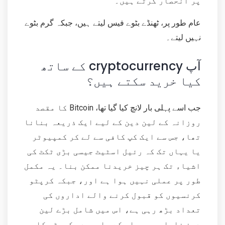
پر انحصار کرتے ہیں۔
عام طور پر، ٹھنڈے بٹوے فیس لیتے ہیں، جبکہ گرم بٹوے
نہیں لیتے۔
آپ cryptocurrency کے ساتھ
کیا خرید سکتے ہیں؟
جب اسے پہلی بار لانچ کیا گیا تھا، Bitcoin کا ​​مقصد
روزانہ کے لین دین کے لیے ایک ذریعہ بنانا
تھا، جس سے ایک کپ کافی سے لے کر کمپیوٹر
یا یہاں تک کہ رئیل اسٹیٹ جیسی بڑی ٹکٹ کی
اشیاء تک ہر چیز خریدنا ممکن بنا۔ یہ مکمل
طور پر عملی نہیں ہوا ہے اور، جبکہ کرپٹو
کرنسیوں کو قبول کرنے والے اداروں کی
تعداد بڑھ رہی ہے، اس میں شامل بڑے لین
دین نایاب ہیں۔ اس کے باوجود، کرپٹو کا