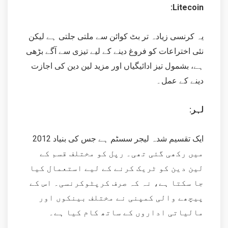
:Litecoin
یہ کرنسی زیادہ تر بٹ کوائن سے ملتی جلتی ہے لیکن
نئی اختراعات کو فروغ دینے کے لیے تیزی سے آگے بڑھی
ہے، بشمول تیز ادائیگیاں اور مزید لین دین کی اجازت
دینے کے عمل۔
لہر:
ایک تقسیم شدہ لیجر سسٹم ہے جس کی بنیاد 2012
میں رکھی گئی تھی۔ رپل کو مختلف قسم کے
لین دین کو ٹریک کرنے کے لیے استعمال کیا
جا سکتا ہے، نہ کہ صرف کرپٹوکرنسی۔ اس کے
پیچھے والی کمپنی نے مختلف بینکوں اور
مالیاتی اداروں کے ساتھ کام کیا ہے۔