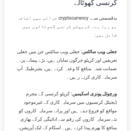
کرنسی گھوٹالے
بدقسمتی سے، cryptocurrency جرائم میں اضافہ
ہو رہا ہے۔ کریپٹو کرنسی گھوٹالوں میں
شامل ہیں:
جعلی ویب سائٹس:
جعلی ویب سائٹس جن میں جعلی
تعریفیں اور کرپٹو جرگون نمایاں ہیں، بڑے پیمانے پر،
ضمانت شدہ منافع کا وعدہ کرتے ہیں، بشرطیکہ آپ
سرمایہ کاری کرتے رہیں۔
ورچوئل پونزی اسکیمیں:
کرپٹو کرنسی کے مجرم
ڈیجیٹل کرنسیوں میں سرمایہ کاری کے غیرموجود
مواقع کو فروغ دیتے ہیں اور پرانے سرمایہ کاروں کو
نئے سرمایہ کاروں کی رقم سے ادائیگی کرکے بھاری
منافع کا بھرم پیدا کرتے ہیں۔ اسکام کے ایک آپریشن،