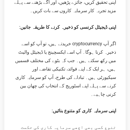
اپنی تحقیق کریں، جائزے پڑھیں، اور آگے بڑھنے سے پہلے
مزید تجربہ کار سرمایہ کاروں سے بات کریں۔
اپنی ڈیجیٹل کرنسی کو ذخیرہ کرنے کا طریقہ جانیں:
اگر آپ cryptocurrency خریدتے ہیں، تو آپ کو اسے
ذخیرہ کرنا ہوگا۔ آپ اسے ایکسچینج یا ڈیجیٹل والیٹ
میں رکھ سکتے ہیں۔ جب کہ بٹوے کی مختلف قسمیں
ہیں، ہر ایک کے اپنے فوائد، تکنیکی تقاضے اور
سیکیورٹی ہیں۔ تبادلے کی طرح، آپ کو سرمایہ کاری
کرنے سے پہلے اپنے اسٹوریج کے انتخاب کی چھان بین
کرنی چاہیے۔
اپنی سرمایہ کاری کو متنوع بنائیں:
تنوع کسی بھی اچھی سرمایہ کاری کی حکمت