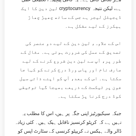
ہے، لیکن نتیجہ cryptocurrency لین دین کا ایک
ڈیجیٹل لیجر ہے جس کے ساتھ چھیڑ چھاڑ
ہیکرز کے لیے مشکل ہے۔
اس کے علاوہ، لین دین کے لیے دو عنصر کی
تصدیق کے عمل کی ضرورت ہوتی ہے۔ مثال کے
طور پر، آپ سے لین دین شروع کرنے کے لیے
صارف نام اور پاس ورڈ درج کرنے کو کہا جا
سکتا ہے۔ اس کے بعد، آپ کو اپنے ذاتی سیل
فون پر ٹیکسٹ کے ذریعے بھیجا گیا توثیقی
کوڈ درج کرنا پڑ سکتا ہے۔
جبکہ سیکیورٹیز اپنی جگہ پر ہیں، اس کا مطلب یہ
نہیں ہے کہ کرپٹو کرنسیز ناقابل ہیک ہیں۔ کئی زیادہ
ڈالر والے ہیکس نے کریپٹو کرنسی کے سٹارٹ اپس کو