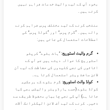
بخود آپ کے لیے والیٹ خدمات فراہم نہیں
کرتے ہیں۔
منتخب کرنے کے لیے مختلف پرس فراہم کرنے
والے ہیں۔ “گرم پرس” اور “کولڈ پرس” کی
اصطلاحات استعمال کی جاتی ہیں:
گرم والیٹ اسٹوریج:
“ہاٹ بٹوے” کرپٹو
اسٹوریج کا حوالہ دیتے ہیں جو آپ کے
اثاثوں کی نجی کلیدوں کی حفاظت کے لیے آن
لائن سافٹ ویئر استعمال کرتا ہے۔
کولڈ والٹ اسٹوریج:
گرم بٹوے کے برعکس،
کولڈ بٹوے (جسے ہارڈویئر والیٹس بھی کہا
جاتا ہے) آپ کی نجی چابیاں محفوظ طریقے سے
ذخیرہ کرنے کے لیے آف لائن الیکٹرانک آلات