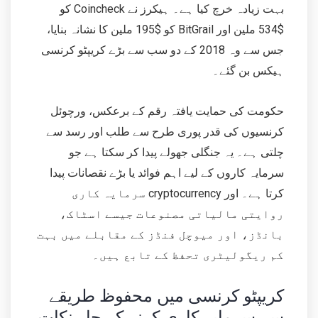
بہت زیادہ خرچ کیا ہے۔ ہیکرز نے Coincheck کو
$534 ملین اور BitGrail کو $195 ملین کا نشانہ بنایا،
جس سے وہ 2018 کے دو سب سے بڑے کریپٹو کرنسی
ہیکس بن گئے۔
حکومت کی حمایت یافتہ رقم کے برعکس، ورچوئل
کرنسیوں کی قدر پوری طرح سے طلب اور رسد سے
چلتی ہے۔ یہ جنگلی جھولے پیدا کر سکتا ہے جو
سرمایہ کاروں کے لیے اہم فوائد یا بڑے نقصانات پیدا
کرتا ہے۔ اور cryptocurrency سرمایہ کاری
روایتی مالیاتی مصنوعات جیسے اسٹاک،
بانڈز، اور میوچل فنڈز کے مقابلے میں بہت
کم ریگولیٹری تحفظ کے تابع ہیں۔
کریپٹو کرنسی میں محفوظ طریقے
سے سرمایہ کاری کرنے کے چار نکات