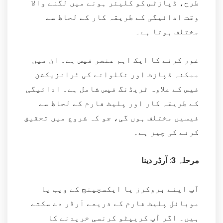
طرح، ڈپازٹس کو کلیئر ہونے میں لگنے والا
وقت ادائیگی کے طریقہ کار کے لحاظ سے
مختلف ہوتا ہے۔
غور کرنے کا ایک اہم عنصر فیس ہے۔ ان میں
ممکنہ ڈپازٹ اور نکلوانے کی ٹرانزیکشن
فیس کے علاوہ ٹریڈنگ فیس شامل ہے۔ ادائیگی
کے طریقہ کار اور پلیٹ فارم کے لحاظ سے
فیسیں مختلف ہوں گی، جو کہ شروع میں تحقیق
کرنے کی چیز ہے۔
مرحلہ 3: آرڈر دینا
آپ اپنے بروکرز یا ایکسچینج کے ویب یا
موبائل پلیٹ فارم کے ذریعے آرڈر دے سکتے
ہیں۔ اگر آپ کریپٹو کرنسی خریدنے کا