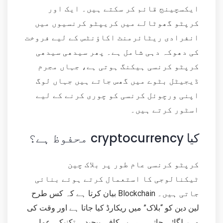
ایکسچینج قائم کر سکتے ہیں۔ ایک اور
کرپٹو گھوٹالے میں کریپٹو کرنسیوں میں
انفرادی ریٹائرمنٹ اکاؤنٹس کے لیے فروخت
کی دھوکہ دہی شامل ہے۔ پھر سیدھی سیدھی
کرپٹو کرنسی ہیکنگ ہوتی ہے، جہاں مجرم
ڈیجیٹل بٹوے میں گھس جاتے ہیں جہاں لوگ
اپنی ورچوئل کرنسی کو چوری کرنے کے لیے
اسٹور کرتے ہیں۔
کیا cryptocurrency محفوظ ہے؟
کرپٹو کرنسی عام طور پر بلاک چین
ٹیکنالوجی کا استعمال کرتے ہوئے بنائی
جاتی ہیں۔ Blockchain بیان کرتا ہے کہ کس طرح
لین دین کو “بلاک” میں ریکارڈ کیا جاتا ہے اور وقت کی
مہر لگائی جاتی ہے۔ یہ کافی پیچیدہ، تکنیکی عمل