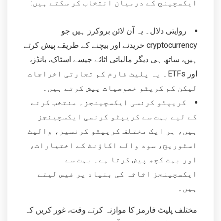
ایکسچینج کے درمیان انتخاب کر سکتے ہیں:
روایتی دلال۔ یہ آن لائن بروکرز ہیں جو
cryptocurrency خریدنے اور بیچنے کے طریقے پیش کرتے
ہیں، ساتھ ہی دیگر مالیاتی اثاثے جیسے اسٹاک، بانڈز،
اور ETFs۔ یہ پلیٹ فارم کم تجارتی اخراجات
لیکن کم کرپٹو خصوصیات پیش کرتے ہیں۔
کریپٹو کرنسی ایکسچینجز۔ منتخب کرنے
کے لیے بہت سے کریپٹو کرنسی ایکسچینجز
ہیں، ہر ایک مختلف کریپٹو کرنسیز، والیٹ
اسٹوریج، سود والے اکاؤنٹ کے اختیارات،
اور بہت کچھ پیش کرتا ہے۔ بہت سے
ایکسچینجز اثاثہ کی بنیاد پر فیس لیتے
ہیں۔
مختلف پلیٹ فارمز کا موازنہ کرتے وقت، غور کریں کہ