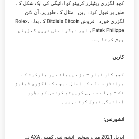
کچھ لگژری ریٹیلرز کریپٹو کو ادائیگی کی ایک شکل کے
طور پر قبول کرتے ہیں۔ مثال کے طور پر، آن لائن
لگژری خوردہ فروش Bitdials Bitcoin کے بدلے Rolex،
Patek Philippe، اور دیگر اعلیٰ ترین گھڑیاں
پیش کرتا ہے۔
کاریں:
کچھ کار ڈیلر – بڑے پیمانے پر مارکیٹ کے
برانڈز سے لے کر اعلیٰ درجے کے لگژری ڈیلرز
تک – پہلے سے ہی کریپٹو کرنسی کو بطور
ادائیگی قبول کرتے ہیں۔
انشورنس:
اپریل 2021 میں، سوئس انشورنس کمپنی AXA نے