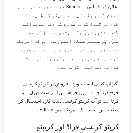
اعلان کیا کہ اس نے Bitcoin کو انشورنس کی اپنی
تمام لائنوں کے لیے ادائیگی کے طریقے کے
طور پر قبول کرنا شروع کر دیا ہے سوائے
لائف انشورنس (ریگولیٹری مسائل کی وجہ
سے)۔ پریمیئر شیلڈ انشورنس، جو کہ امریکہ
میں گھر اور آٹو انشورنس پالیسیاں فروخت
کرتی ہے، پریمیم ادائیگیوں کے لیے بٹ
کوائن بھی قبول کرتی ہے۔
اگر آپ کسی ایسے خوردہ فروش پر کرپٹو کرنسی
خرچ کرنا چاہتے ہیں جو اسے براہ راست قبول نہیں
کرتا ہے، تو آپ کریپٹو کرنسی ڈیبٹ کارڈ استعمال کر
سکتے ہیں، جیسے کہ امریکہ میں BitPay۔
کرپٹو کرنسی فراڈ اور کریپٹو