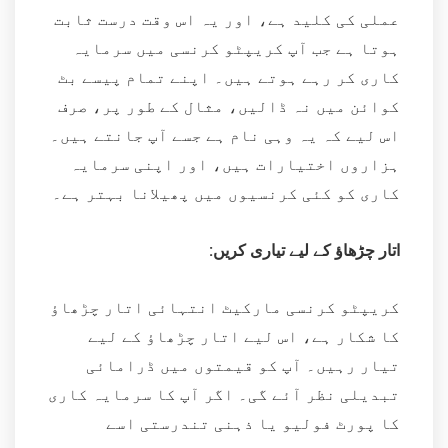
عملی کی کلید ہے، اور یہ اس وقت درست ثابت
ہوتا ہے جب آپ کریپٹو کرنسی میں سرمایہ
کاری کر رہے ہوتے ہیں۔ اپنے تمام پیسے بٹ
کوائن میں نہ ڈالیں، مثال کے طور پر، صرف
اس لیے کہ یہ وہی نام ہے جسے آپ جانتے ہیں۔
ہزاروں اختیارات ہیں، اور اپنی سرمایہ
کاری کو کئی کرنسیوں میں پھیلانا بہتر ہے۔
اتار چڑھاؤ کے لیے تیاری کریں:
کریپٹو کرنسی مارکیٹ انتہائی اتار چڑھاؤ
کا شکار ہے، اس لیے اتار چڑھاؤ کے لیے
تیار رہیں۔ آپ کو قیمتوں میں ڈرامائی
تبدیلی نظر آئے گی۔ اگر آپ کا سرمایہ کاری
کا پورٹ فولیو یا ذہنی تندرستی اسے