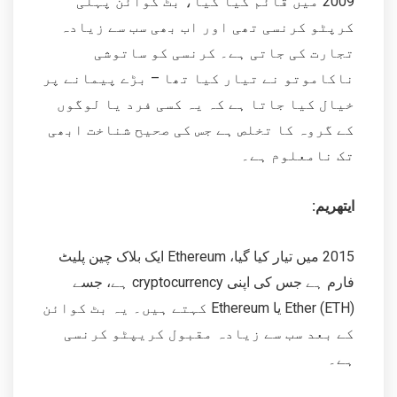
2009 میں قائم کیا گیا، بٹ کوائن پہلی
کرپٹو کرنسی تھی اور اب بھی سب سے زیادہ
تجارت کی جاتی ہے۔ کرنسی کو ساتوشی
ناکاموتو نے تیار کیا تھا – بڑے پیمانے پر
خیال کیا جاتا ہے کہ یہ کسی فرد یا لوگوں
کے گروہ کا تخلص ہے جس کی صحیح شناخت ابھی
تک نامعلوم ہے۔
ایتھریم:
2015 میں تیار کیا گیا، Ethereum ایک بلاک چین پلیٹ
فارم ہے جس کی اپنی cryptocurrency ہے، جسے
Ether (ETH) یا Ethereum کہتے ہیں۔ یہ بٹ کوائن
کے بعد سب سے زیادہ مقبول کریپٹو کرنسی
ہے۔