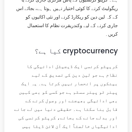
ریگولیٹ کرنے کا کوئی اختیار نہیں ہوتا ہے، بجائے اس
کے کہ لین دین کو ریکارڈ کرنے اور نئی اکائیوں کو
جاری کرنے کے لیے وکندریقرت نظام کا استعمال
کریں۔
کیا ہے؟ cryptocurrency
کریپٹو کرنسی ایک ڈیجیٹل ادائیگی کا
نظام ہے جو لین دین کی تصدیق کے لیے
بینکوں پر انحصار نہیں کرتا ہے۔ یہ ایک
پیئر ٹو پیئر سسٹم ہے جو کسی کو بھی کہیں
بھی ادائیگی بھیجنے اور وصول کرنے کے
قابل بنا سکتا ہے۔ حقیقی دنیا میں لے جانے
اور بدلے جانے کے بجائے، کرپٹو کرنسی کی
ادائیگیاں خالصتاً ایک آن لائن ڈیٹا بیس