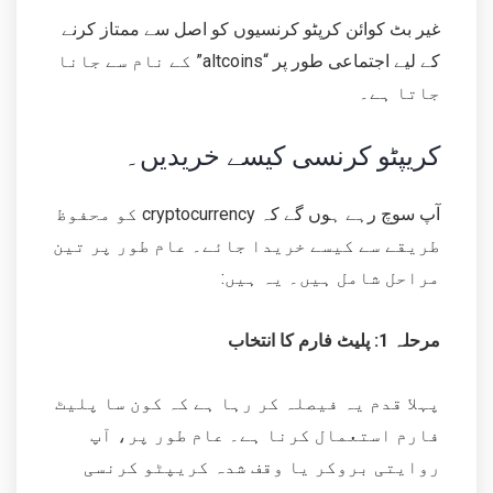
غیر بٹ کوائن کرپٹو کرنسیوں کو اصل سے ممتاز کرنے
کے لیے اجتماعی طور پر “altcoins” کے نام سے جانا
جاتا ہے۔
کریپٹو کرنسی کیسے خریدیں۔
آپ سوچ رہے ہوں گے کہ cryptocurrency کو محفوظ
طریقے سے کیسے خریدا جائے۔ عام طور پر تین
مراحل شامل ہیں۔ یہ ہیں:
مرحلہ 1: پلیٹ فارم کا انتخاب
پہلا قدم یہ فیصلہ کر رہا ہے کہ کون سا پلیٹ
فارم استعمال کرنا ہے۔ عام طور پر، آپ
روایتی بروکر یا وقف شدہ کریپٹو کرنسی