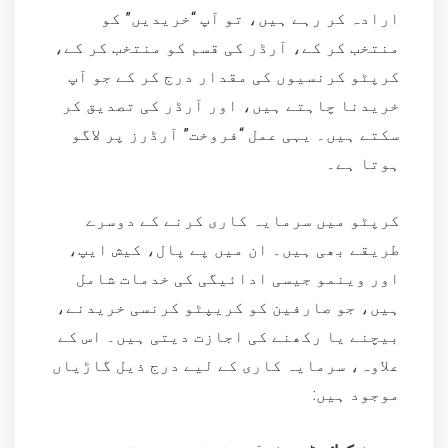
ارادہ کر رہے ہیں، تو آپ “خریدیں” کو
منتخب کر کے، آرڈر کی قسم کو منتخب کر کے،
کرپٹو کرنسیوں کی مقدار درج کر کے جو آپ
خریدنا چاہتے ہیں، اور آرڈر کی تصدیق کر
سکتے ہیں۔ یہی عمل “فروخت” آرڈرز پر لاگو
ہوتا ہے۔
کرپٹو میں سرمایہ کاری کرنے کے دوسرے
طریقے بھی ہیں۔ ان میں پے پال، کیش ایپ،
اور وینمو جیسی ادائیگی کی خدمات شامل
ہیں، جو صارفین کو کریپٹو کرنسی خریدنے،
بیچنے یا رکھنے کی اجازت دیتی ہیں۔ اس کے
علاوہ، سرمایہ کاری کے لیے درج ذیل گاڑیاں
موجود ہیں: