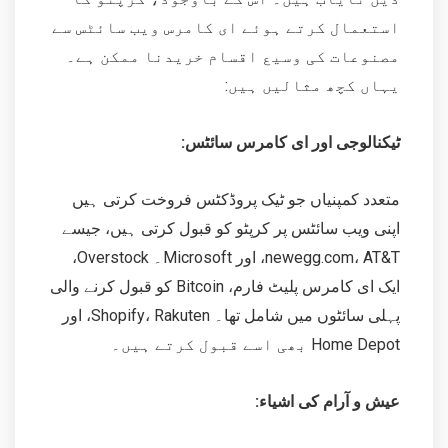
استعمال کرتے ہوئے ای کامرس ویب سائٹس سے
مصنوعات کی وسیع اقسام خریدنا ممکن ہے۔
یہاں کچھ مثالیں ہیں:
ٹیکنالوجی اور ای کامرس سائٹس:
متعدد کمپنیاں جو ٹیک پروڈکٹس فروخت کرتی ہیں
اپنی ویب سائٹس پر کرپٹو کو قبول کرتی ہیں، جیسے
newegg.com، AT&T، اور Microsoft۔ Overstock،
ایک ای کامرس پلیٹ فارم، Bitcoin کو قبول کرنے والی
پہلی سائٹوں میں شامل تھا۔ Shopify، Rakuten، اور
Home Depot بھی اسے قبول کرتے ہیں۔
عیش و آرام کی اشیاء: