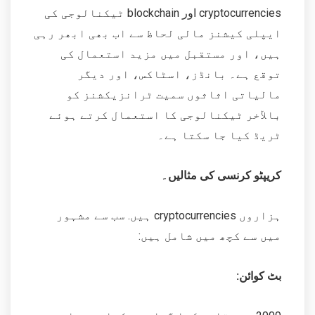
cryptocurrencies اور blockchain ٹیکنالوجی کی
ایپلی کیشنز مالی لحاظ سے اب بھی ابھر رہی
ہیں، اور مستقبل میں مزید استعمال کی
توقع ہے۔ بانڈز، اسٹاکس، اور دیگر
مالیاتی اثاثوں سمیت ٹرانزیکشنز کو
بالآخر ٹیکنالوجی کا استعمال کرتے ہوئے
ٹریڈ کیا جا سکتا ہے۔
کریپٹو کرنسی کی مثالیں۔
ہزاروں cryptocurrencies ہیں. سب سے مشہور
میں سے کچھ میں شامل ہیں:
بٹ کوائن: