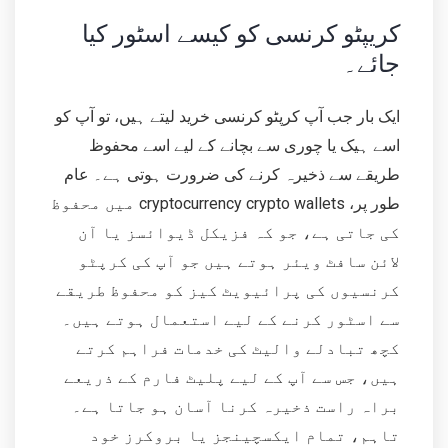
کریپٹو کرنسی کو کیسے اسٹور کیا
جائے۔
ایک بار جب آپ کرپٹو کرنسی خرید لیتے ہیں، تو آپ کو
اسے ہیک یا چوری سے بچانے کے لیے اسے محفوظ
طریقے سے ذخیرہ کرنے کی ضرورت ہوتی ہے۔ عام
طور پر، cryptocurrency crypto wallets میں محفوظ
کی جاتی ہے، جو کہ فزیکل ڈیوائسز یا آن
لائن سافٹ ویئر ہوتے ہیں جو آپ کی کرپٹو
کرنسیوں کی پرائیویٹ کیز کو محفوظ طریقے
سے اسٹور کرنے کے لیے استعمال ہوتے ہیں۔
کچھ تبادلے والیٹ کی خدمات فراہم کرتے
ہیں، جس سے آپ کے لیے پلیٹ فارم کے ذریعے
براہ راست ذخیرہ کرنا آسان ہو جاتا ہے۔
تاہم، تمام ایکسچینجز یا بروکرز خود